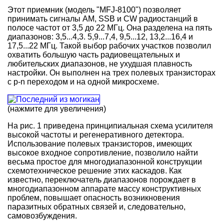
Этот приемник (модель "MFJ-8100") позволяет
принимать сигналы AM, SSB и CW радиостанций в
полосе частот от 3,5 до 22 МГц. Она разделена на пять
диапазонов: 3,5...4,3. 5,9...7,4, 9,5...12, 13,2...16,4 и
17,5...22 МГц. Такой выбор рабочих участков позволил
охватить большую часть радиовещательных и
любительских диапазонов, не ухудшая плавность
настройки. Он выполнен на трех полевых транзисторах
с p-n переходом и на одной микросхеме.
(нажмите для увеличения)
На рис. 1 приведена принципиальная схема усилителя
высокой частоты и регенеративного детектора.
Использование полевых транзисторов, имеющих
высокое входное сопротивление, позволило найти
весьма простое для многодиапазонной конструкции
схемотехническое решение этих каскадов. Как
известно, переключатель диапазонов порождает в
многодиапазонном аппарате массу конструктивных
проблем, повышает опасность возникновения
паразитных обратных связей и, следовательно,
самовозбуждения.