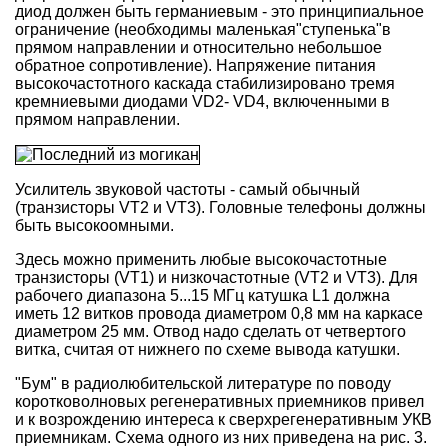
диод должен быть германиевым - это принципиальное
ограничение (необходимы маленькая"ступенька"в
прямом направлении и относительно небольшое
обратное сопротивление). Напряжение питания
высокочастотного каскада стабилизировано тремя
кремниевыми диодами VD2- VD4, включенными в
прямом направлении.
Усилитель звуковой частоты - самый обычный
(транзисторы VT2 и VT3). Головные телефоны должны
быть высокоомными.
Здесь можно применить любые высокочастотные
транзисторы (VT1) и низкочастотные (VT2 и VT3). Для
рабочего диапазона 5...15 МГц катушка L1 должна
иметь 12 витков провода диаметром 0,8 мм на каркасе
диаметром 25 мм. Отвод надо сделать от четвертого
витка, считая от нижнего по схеме вывода катушки.
"Бум" в радиолюбительской литературе по поводу
коротковолновых регенеративных приемников привел
и к возрождению интереса к сверхрегенеративным УКВ
приемникам. Схема одного из них приведена на рис. 3.