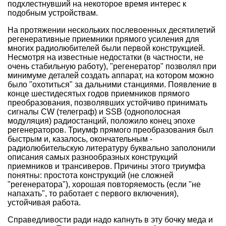
подхлестнувший на некоторое время интерес к
подобным устройствам.
На протяжении нескольких послевоенных десятилетий
регенеративные приемники прямого усиления для
многих радиолюбителей были первой конструкцией.
Несмотря на известные недостатки (в частности, не
очень стабильную работу), "регенератор" позволял при
минимуме деталей создать аппарат, на котором можно
было "охотиться" за дальними станциями. Появление в
конце шестидесятых годов приемников прямого
преобразования, позволявших устойчиво принимать
сигналы CW (телеграф) и SSB (однополосная
модуляция) радиостанций, положило конец эпохе
регенераторов. Триумф прямого преобразования был
быстрым и, казалось, окончательным -
радиолюбительскую литературу буквально заполонили
описания самых разнообразных конструкций
приемников и трансиверов. Причины этого триумфа
понятны: простота конструкций (не сложней
"регенератора"), хорошая повторяемость (если "не
напахать", то работает с первого включения),
устойчивая работа.
Справедливости ради надо капнуть в эту бочку меда и