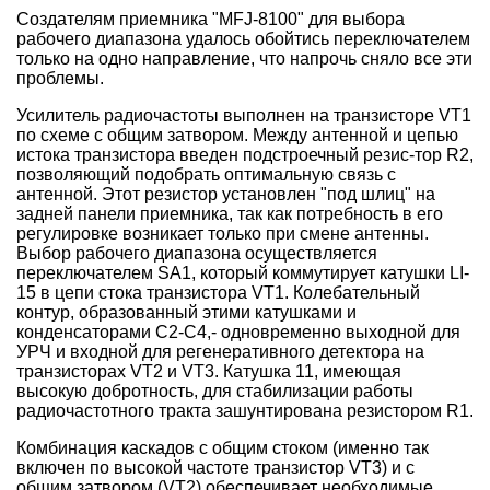
Создателям приемника "MFJ-8100" для выбора
рабочего диапазона удалось обойтись переключателем
только на одно направление, что напрочь сняло все эти
проблемы.
Усилитель радиочастоты выполнен на транзисторе VT1
по схеме с общим затвором. Между антенной и цепью
истока транзистора введен подстроечный резис-тор R2,
позволяющий подобрать оптимальную связь с
антенной. Этот резистор установлен "под шлиц" на
задней панели приемника, так как потребность в его
регулировке возникает только при смене антенны.
Выбор рабочего диапазона осуществляется
переключателем SA1, который коммутирует катушки LI-
15 в цепи стока транзистора VT1. Колебательный
контур, образованный этими катушками и
конденсаторами С2-С4,- одновременно выходной для
УРЧ и входной для регенеративного детектора на
транзисторах VT2 и VT3. Катушка 11, имеющая
высокую добротность, для стабилизации работы
радиочастотного тракта зашунтирована резистором R1.
Комбинация каскадов с общим стоком (именно так
включен по высокой частоте транзистор VT3) и с
общим затвором (VT2) обеспечивает необходимые