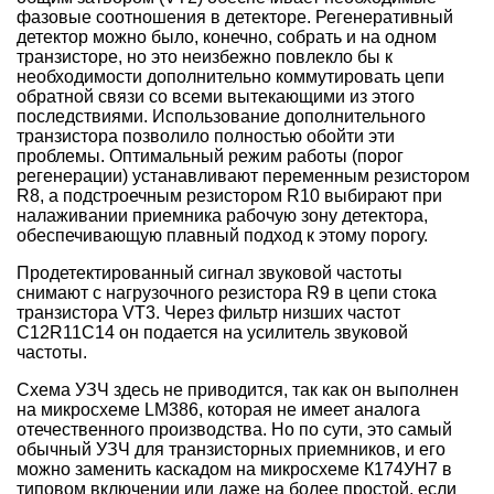
фазовые соотношения в детекторе. Регенеративный
детектор можно было, конечно, собрать и на одном
транзисторе, но это неизбежно повлекло бы к
необходимости дополнительно коммутировать цепи
обратной связи со всеми вытекающими из этого
последствиями. Использование дополнительного
транзистора позволило полностью обойти эти
проблемы. Оптимальный режим работы (порог
регенерации) устанавливают переменным резистором
R8, а подстроечным резистором R10 выбирают при
налаживании приемника рабочую зону детектора,
обеспечивающую плавный подход к этому порогу.
Продетектированный сигнал звуковой частоты
снимают с нагрузочного резистора R9 в цепи стока
транзистора VT3. Через фильтр низших частот
C12R11С14 он подается на усилитель звуковой
частоты.
Схема УЗЧ здесь не приводится, так как он выполнен
на микросхеме LM386, которая не имеет аналога
отечественного производства. Но по сути, это самый
обычный УЗЧ для транзисторных приемников, и его
можно заменить каскадом на микросхеме К174УН7 в
типовом включении или даже на более простой, если