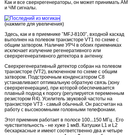
Как и все сверхрегенераторы, он может принимать AM
и ЧМ сигналы.
(нажмите для увеличения)
Здесь, как и в приемнике "MFJ-8100", входной каскад
выполнен на полевом транзисторе VT1 по схеме с
общим затвором. Наличие УРЧ в обоих приемниках
исключает излучение регенеративного или
сверхрегенеративного детектора в антенну.
Сверхрегенеративный детектор собран на полевом
транзисторе (VT2), включенном по схеме с общим
затвором. Подстроечным конденсатором С8
устанавливают оптимальную обратную связь (зону
сверхрегенерации), при которой обеспечивается
плавный подход к порогу (регулируется переменным
резистором R4). Усилитель звуковой частоты на
транзисторе VT3 - самый обычный. Он рассчитан на
работу с высокоомными головными телефонами.
Этот приемник работает в полосе 100...150 МГц . Его
чувствительность
- не хуже 1 мкВ. Катушки L1 и L2
бескаркасные и имеют соответственно два и четыре