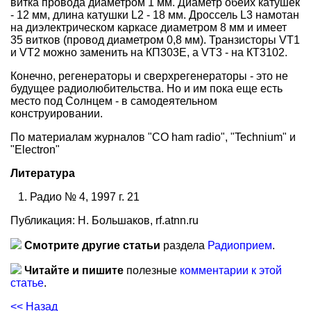
витка провода диаметром 1 мм. Диаметр обеих катушек
- 12 мм, длина катушки L2 - 18 мм. Дроссель L3 намотан
на диэлектрическом каркасе диаметром 8 мм и имеет
35 витков (провод диаметром 0,8 мм). Транзисторы VT1
и VT2 можно заменить на КП
303
Е, а VT3 - на КТ3102.
Конечно, регенераторы и сверхрегенераторы - это не
будущее радиолюбительства. Но и им пока еще есть
место под Солнцем - в самодеятельном
конструировании.
По материалам журналов "СО ham radio", "Technium" и
"Electron"
Литература
Радио № 4, 1997 г. 21
Публикация: Н. Большаков, rf.atnn.ru
Смотрите другие статьи
раздела
Радиоприем
.
Читайте и пишите
полезные
комментарии к этой
статье
.
<< Назад