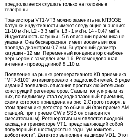
предполагается слушать только на головные
телефоны.
Транзисторы VT1-VT3 можно заменить на КПЗОЗЕ.
Катушки индуктивности имеют следующие значения:
11-10 мкГн, L2 - 3,3 мкГн, L3 - 1 мкГн, 14 - 0,47 мкГн.
Индуктивность катушки L5 в описании приемника не
указана. Она бескаркасная, имеет восемь витков
провода диаметром 0,7 мм. Внутренний диаметр
катушки - 12 мм. Переменный конденсатор снабжен
верньером с замедлением 1:6. Рекомендованная
антенна - провод длиной 8...10 м.
Появление на рынке регенеративного KB приемника
"MFJ-8100" активизировало и радиолюбителей. В ряде
изданий появились описания простых любительских
конструкций регенераторов. Самым популярным из
них, по-видимому, стал однодиапазонный приемник,
схема которого приведена на рис. 2.Строго говоря, в
этом приемнике детектор-то обычный (при приеме AM
станций, при приеме CW и SSB он становится
смесительным). Регенеративным является входной
каскад на транзисторе VT1, представляющий собой
популярный в шестидесятые годы "умножитель
добротности". Детектор выполнен на диоде VD1. Этот