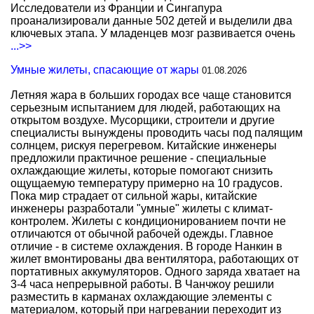
Исследователи из Франции и Сингапура
проанализировали данные 502 детей и выделили два
ключевых этапа. У младенцев мозг развивается очень
...>>
Умные жилеты, спасающие от жары
01.08.2026
Летняя жара в больших городах все чаще становится
серьезным испытанием для людей, работающих на
открытом воздухе. Мусорщики, строители и другие
специалисты вынуждены проводить часы под палящим
солнцем, рискуя перегревом. Китайские инженеры
предложили практичное решение - специальные
охлаждающие жилеты, которые помогают снизить
ощущаемую температуру примерно на 10 градусов.
Пока мир страдает от сильной жары, китайские
инженеры разработали "умные" жилеты с климат-
контролем. Жилеты с кондиционированием почти не
отличаются от обычной рабочей одежды. Главное
отличие - в системе охлаждения. В городе Нанкин в
жилет вмонтированы два вентилятора, работающих от
портативных аккумуляторов. Одного заряда хватает на
3-4 часа непрерывной работы. В Чанчжоу решили
разместить в карманах охлаждающие элементы с
материалом, который при нагревании переходит из