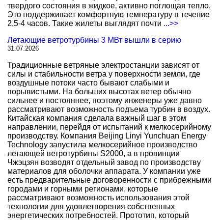
твердого состояния в жидкое, активно поглощая тепло.
Это поддерживает комфортную температуру в течение
2,5-4 часов. Такие жилеты выглядят почти
...>>
Летающие ветротурбины 3 МВт вышли в серию
31.07.2026
Традиционные ветряные электростанции зависят от
силы и стабильности ветра у поверхности земли, где
воздушные потоки часто бывают слабыми и
порывистыми. На больших высотах ветер обычно
сильнее и постояннее, поэтому инженеры уже давно
рассматривают возможность подъема турбин в воздух.
Китайская компания сделала важный шаг в этом
направлении, перейдя от испытаний к мелкосерийному
производству. Компания Beijing Linyi Yunchuan Energy
Technology запустила мелкосерийное производство
летающей ветротурбины S2000, а в провинции
Чжэцзян возводят отдельный завод по производству
материалов для оболочки аппарата. У компании уже
есть предварительные договоренности с прибрежными
городами и горными регионами, которые
рассматривают возможность использования этой
технологии для удовлетворения собственных
энергетических потребностей. Прототип, который