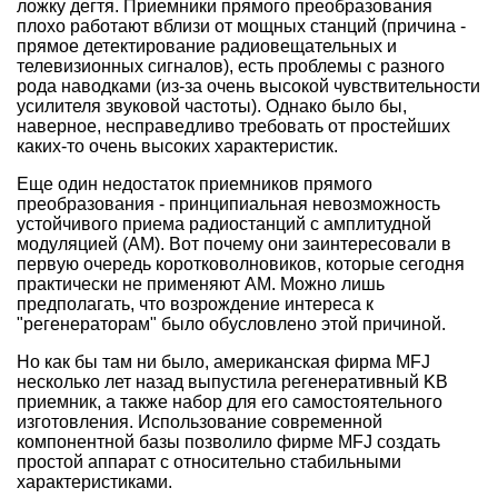
ложку дегтя. Приемники прямого преобразования
плохо работают вблизи от мощных станций (причина -
прямое детектирование радиовещательных и
телевизионных сигналов), есть проблемы с разного
рода наводками (из-за очень высокой чувствительности
усилителя звуковой частоты). Однако было бы,
наверное, несправедливо требовать от простейших
каких-то очень высоких характеристик.
Еще один недостаток приемников прямого
преобразования - принципиальная невозможность
устойчивого приема радиостанций с амплитудной
модуляцией (AM). Вот почему они заинтересовали в
первую очередь коротковолновиков, которые сегодня
практически не применяют AM. Можно лишь
предполагать, что возрождение интереса к
"регенераторам" было обусловлено этой причиной.
Но как бы там ни было, американская фирма MFJ
несколько лет назад выпустила регенеративный KB
приемник, а также набор для его самостоятельного
изготовления. Использование современной
компонентной базы позволило фирме MFJ создать
простой аппарат с относительно стабильными
характеристиками.