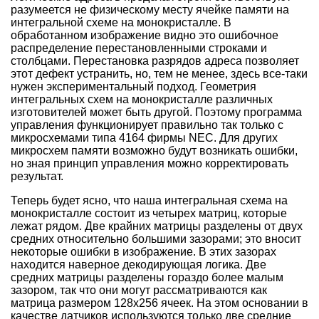
разумеется не физическому месту ячейке памяти на
интегральной схеме на монокристалле. В
обработанном изображение видно это ошибочное
распределение перестановленными строками и
столбцами. Перестановка разрядов адреса позволяет
этот дефект устранить, но, тем не менее, здесь все-таки
нужен экспериментальный подход. Геометрия
интегральных схем на монокристалле различных
изготовителей может быть другой. Поэтому программа
управления функционирует правильно так только с
микросхемами типа 4164 фирмы NEC. Для других
микросхем памяти возможно будут возникать ошибки,
но зная принцип управления можно корректировать
результат.
Теперь будет ясно, что наша интегральная схема на
монокристалле состоит из четырех матриц, которые
лежат рядом. Две крайних матрицы разделены от двух
средних относительно большими зазорами; это вносит
некоторые ошибки в изображение. В этих зазорах
находится наверное декодирующая логика. Две
средних матрицы разделены гораздо более малым
зазором, так что они могут рассматриваются как
матрица размером 128x256 ячеек. На этом основании в
качестве датчиков используются только две средние