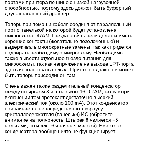
портами принтера по шине с низкой нагрузочной
способностью, поэтому здесь должен быть буферный
двунаправленный драйвер.
Теперь при помощи кабеля соединяют параллельный
порт с панелькой на которой будет установлена
микросхема DRAM. Гнезда этой панели должны иметь
хорошие контакты (желательно позолоченные) и
выдерживать многократные замены, так как придется
подбирать необходимую микросхему. Необходимо
также вывести отдельное гнездо питания для
микросхемы, так как напряжение на выходе LPT-порта
здесь использовать нельзя. Принтер, однако, не может
быть теперь присоединен там!
Очень важен также разделительный конденсатор
между штырьком 8 и штырьком 16 DRAM, так как при
включении там протекает достаточно высокий
электрический ток (около 100 mA). Этот конденсатор
припаивается непосредственно к корпусу
кристаллодержателя (панельки) ИС (обратите
внимание на полярность! Штырек 8 является +5
вольтами, штырек 16 является массой). Без этого
конденсатора вообще ничто не функционирует!