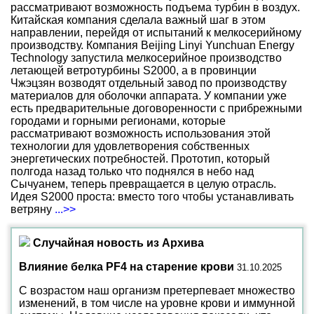
рассматривают возможность подъема турбин в воздух.
Китайская компания сделала важный шаг в этом
направлении, перейдя от испытаний к мелкосерийному
производству. Компания Beijing Linyi Yunchuan Energy
Technology запустила мелкосерийное производство
летающей ветротурбины S2000, а в провинции
Чжэцзян возводят отдельный завод по производству
материалов для оболочки аппарата. У компании уже
есть предварительные договоренности с прибрежными
городами и горными регионами, которые
рассматривают возможность использования этой
технологии для удовлетворения собственных
энергетических потребностей. Прототип, который
полгода назад только что поднялся в небо над
Сычуанем, теперь превращается в целую отрасль.
Идея S2000 проста: вместо того чтобы устанавливать
ветряну
...>>
Случайная новость из Архива
Влияние белка PF4 на старение крови
31.10.2025
С возрастом наш организм претерпевает множество
изменений, в том числе на уровне крови и иммунной