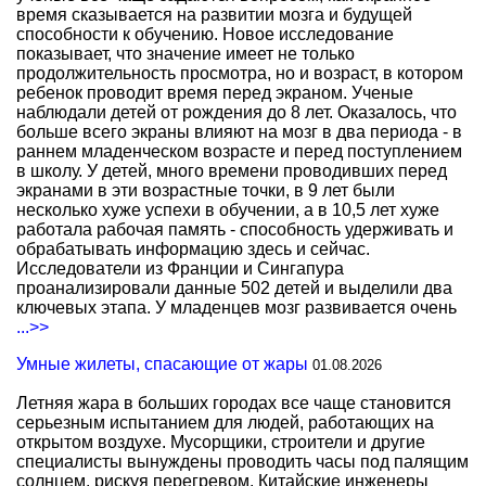
время сказывается на развитии мозга и будущей
способности к обучению. Новое исследование
показывает, что значение имеет не только
продолжительность просмотра, но и возраст, в котором
ребенок проводит время перед экраном. Ученые
наблюдали детей от рождения до 8 лет. Оказалось, что
больше всего экраны влияют на мозг в два периода - в
раннем младенческом возрасте и перед поступлением
в школу. У детей, много времени проводивших перед
экранами в эти возрастные точки, в 9 лет были
несколько хуже успехи в обучении, а в 10,5 лет хуже
работала рабочая память - способность удерживать и
обрабатывать информацию здесь и сейчас.
Исследователи из Франции и Сингапура
проанализировали данные 502 детей и выделили два
ключевых этапа. У младенцев мозг развивается очень
...>>
Умные жилеты, спасающие от жары
01.08.2026
Летняя жара в больших городах все чаще становится
серьезным испытанием для людей, работающих на
открытом воздухе. Мусорщики, строители и другие
специалисты вынуждены проводить часы под палящим
солнцем, рискуя перегревом. Китайские инженеры