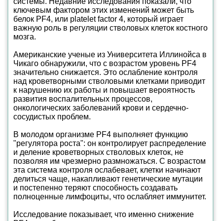
системы. Недавние исследования показали, что
ключевым фактором этих изменений может быть
белок PF4, или platelet factor 4, который играет
важную роль в регуляции стволовых клеток костного
мозга.
Американские ученые из Университета Иллинойса в
Чикаго обнаружили, что с возрастом уровень PF4
значительно снижается. Это ослабление контроля
над кроветворными стволовыми клетками приводит
к нарушению их работы и повышает вероятность
развития воспалительных процессов,
онкологических заболеваний крови и сердечно-
сосудистых проблем.
В молодом организме PF4 выполняет функцию
"регулятора роста": он контролирует распределение
и деление кроветворных стволовых клеток, не
позволяя им чрезмерно размножаться. С возрастом
эта система контроля ослабевает, клетки начинают
делиться чаще, накапливают генетические мутации
и постепенно теряют способность создавать
полноценные лимфоциты, что ослабляет иммунитет.
Исследование показывает, что именно снижение