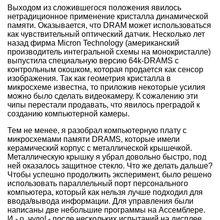
Выходом из сложившегося положения явилось
нетрадиционное применение кристалла динамической
памяти. Оказывается, что DRAM может использоваться
как чувствительный оптический датчик. Несколько лет
назад фирма Micron Technology (американский
производитель интегральной схемы на монокристалле)
выпустила специальную версию 64k-DRAMS с
контрольным окошком, которая продается как сенсор
изображения. Так как геометрия кристалла в
микросхеме известна, то приложив некоторые усилия
можно было сделать видеокамеру. К сожалению эти
чипы перестали продавать, что явилось преградой к
созданию компьютерной камеры.
Тем не менее, я разобрал компьютерную плату с
микросхемами памяти DRAMS, которые имели
керамический корпус с металлической крышечкой.
Металлическую крышку я убрал довольно быстро, под
ней оказалось защитное стекло. Что же делать дальше?
Чтобы успешно продолжить эксперимент, было решено
использовать параллельный порт персонального
компьютера, который как нельзя лучше подходил для
ввода/вывода информации. Для управления были
написаны две небольшие программы на Ассемблере.
И - о, чудо! - после нескольких испытаний на дисплее