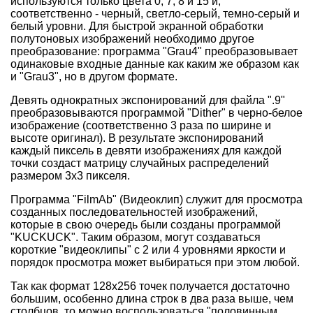
используются только цвета 0, 7, 8 и 15 и,
соответственно - черный, светло-серый, темно-серый и
белый уровни. Для быстрой экранной обработки
полутоновых изображений необходимо другое
преобразование: программа "Grau4" преобразовывает
одинаковые входные данные как каким же образом как
и "Grau3", но в другом формате.
Девять однократных экспонирований для файла ".9"
преобразовываются программой "Dither" в черно-белое
изображение (соответственно 3 раза по ширине и
высоте оригинал). В результате экспонирований
каждый пиксель в девяти изображениях для каждой
точки создаст матрицу случайных распределений
размером 3х3 пикселя.
Программа "FilmAb" (Видеоклип) служит для просмотра
созданных последовательностей изображений,
которые в свою очередь были созданы программой
"KUCKUCK". Таким образом, могут создаваться
короткие "видеоклипы" с 2 или 4 уровнями яркости и
порядок просмотра может выбираться при этом любой.
Так как формат 128х256 точек получается достаточно
большим, особенно длина строк в два раза выше, чем
столбцов, то можно воспользоваться "половинным