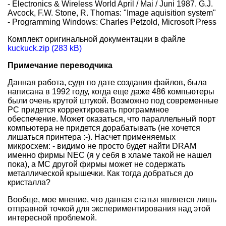
- Electronics & Wireless World April / Mai / Juni 1987. G.J.
Avcock, F.W. Stone, R. Thomas: "Image aquisition system"
- Programming Windows: Charles Petzold, Microsoft Press
Комплект оригинальной документации в файле
kuckuck.zip (283 kB)
Примечание переводчика
Данная работа, судя по дате создания файлов, была
написана в 1992 году, когда еще даже 486 компьютеры
были очень крутой штукой. Возможно под современные
РС придется корректировать программное
обеспечение. Может оказаться, что параллельный порт
компьютера не придется дорабатывать (не хочется
лишаться принтера :-). Насчет применяемых
микросхем: - видимо не просто будет найти DRAM
именно фирмы NEC (я у себя в хламе такой не нашел
пока), а МС другой фирмы может не содержать
металлической крышечки. Как тогда добраться до
кристалла?
Вообще, мое мнение, что данная статья является лишь
отправной точкой для экспериментирования над этой
интересной проблемой.