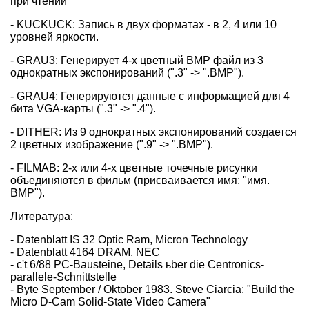
при чтении
- KUCKUCK: Запись в двух форматах - в 2, 4 или 10
уровней яркости.
- GRAU3: Генерирует 4-х цветный BMP файл из 3
однократных экспонирований (".3" -> ".BMP").
- GRAU4: Генерируются данные с информацией для 4
бита VGA-карты (".3" -> ".4").
- DITHER: Из 9 однократных экспонирований создается
2 цветных изображение (".9" -> ".BMP").
- FILMAB: 2-х или 4-х цветные точечные рисунки
объединяются в фильм (присваивается имя: "имя.
BMP").
Литература:
- Datenblatt IS 32 Optic Ram, Micron Technology
- Datenblatt 4164 DRAM, NEC
- c't 6/88 PC-Bausteine, Details ьber die Centronics-
parallele-Schnittstelle
- Byte September / Oktober 1983. Steve Ciarcia: "Build the
Micro D-Cam Solid-State Video Camera"