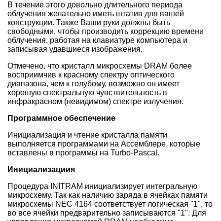
В течение этого довольно длительного периода
облучения желательно иметь штатив для вашей
конструкции. Также Ваши руки должны быть
свободными, чтобы производить коррекцию времени
облучения, работая на клавиатуре компьютера и
записывая удавшиеся изображения.
Отмечено, что кристалл микросхемы DRAM более
восприимчив к красному спектру оптического
диапазона, чем к голубому, возможно он имеет
хорошую спектральную чувствительность в
инфракрасном (невидимом) спектре излучения.
Программное обеспечение
Инициализация и чтение кристалла памяти
выполняется программами на Ассемблере, которые
вставлены в программы на Turbo-Pascal.
Инициализациия
Процедура INITRAM инициализирует интегральную
микросхему. Так как наличию заряда в ячейках памяти
микросхемы NEC 4164 соответствует логическая "1", то
во все ячейки предварительно записываются "1". Для