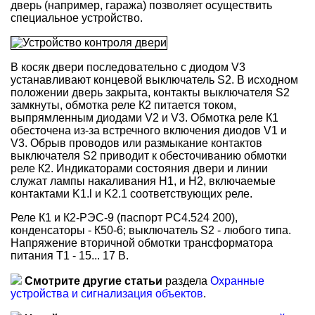
дверь (например, гаража) позволяет осуществить
специальное устройство.
В косяк двери последовательно с диодом V3
устанавливают концевой выключатель S2. В исходном
положении дверь закрыта, контакты выключателя S2
замкнуты, обмотка реле К2 питается током,
выпрямленным диодами V2 и V3. Обмотка реле К1
обесточена из-за встречного включения диодов V1 и
V3. Обрыв проводов или размыкание контактов
выключателя S2 приводит к обесточиванию обмотки
реле К2. Индикаторами состояния двери и линии
служат лампы накаливания H1, и Н2, включаемые
контактами K1.l и K2.1 соответствующих реле.
Реле К1 и К2-РЭС-9 (паспорт РС4.524 200),
конденсаторы - К50-6; выключатель S2 - любого типа.
Напряжение вторичной обмотки трансформатора
питания Т1 - 15... 17 В.
Смотрите другие статьи
раздела
Охранные
устройства и сигнализация объектов
.