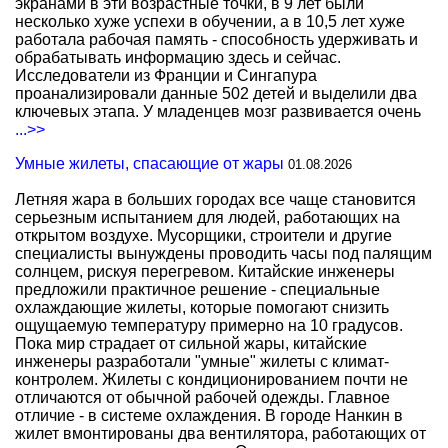
экранами в эти возрастные точки, в 9 лет были
несколько хуже успехи в обучении, а в 10,5 лет хуже
работала рабочая память - способность удерживать и
обрабатывать информацию здесь и сейчас.
Исследователи из Франции и Сингапура
проанализировали данные 502 детей и выделили два
ключевых этапа. У младенцев мозг развивается очень
...>>
Умные жилеты, спасающие от жары
01.08.2026
Летняя жара в больших городах все чаще становится
серьезным испытанием для людей, работающих на
открытом воздухе. Мусорщики, строители и другие
специалисты вынуждены проводить часы под палящим
солнцем, рискуя перегревом. Китайские инженеры
предложили практичное решение - специальные
охлаждающие жилеты, которые помогают снизить
ощущаемую температуру примерно на 10 градусов.
Пока мир страдает от сильной жары, китайские
инженеры разработали "умные" жилеты с климат-
контролем. Жилеты с кондиционированием почти не
отличаются от обычной рабочей одежды. Главное
отличие - в системе охлаждения. В городе Нанкин в
жилет вмонтированы два вентилятора, работающих от