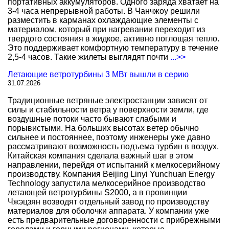
портативных аккумуляторов. Одного заряда хватает на
3-4 часа непрерывной работы. В Чанчжоу решили
разместить в карманах охлаждающие элементы с
материалом, который при нагревании переходит из
твердого состояния в жидкое, активно поглощая тепло.
Это поддерживает комфортную температуру в течение
2,5-4 часов. Такие жилеты выглядят почти
...>>
Летающие ветротурбины 3 МВт вышли в серию
31.07.2026
Традиционные ветряные электростанции зависят от
силы и стабильности ветра у поверхности земли, где
воздушные потоки часто бывают слабыми и
порывистыми. На больших высотах ветер обычно
сильнее и постояннее, поэтому инженеры уже давно
рассматривают возможность подъема турбин в воздух.
Китайская компания сделала важный шаг в этом
направлении, перейдя от испытаний к мелкосерийному
производству. Компания Beijing Linyi Yunchuan Energy
Technology запустила мелкосерийное производство
летающей ветротурбины S2000, а в провинции
Чжэцзян возводят отдельный завод по производству
материалов для оболочки аппарата. У компании уже
есть предварительные договоренности с прибрежными