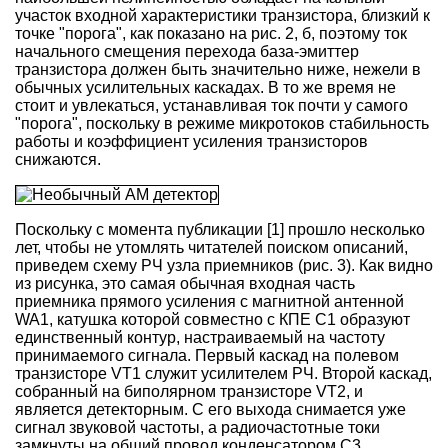
участок входной характеристики транзистора, близкий к
точке "порога", как показано на рис. 2, б, поэтому ток
начального смещения перехода база-эмиттер
транзистора должен быть значительно ниже, нежели в
обычных усилительных каскадах. В то же время не
стоит и увлекаться, устанавливая ток почти у самого
"порога", поскольку в режиме микротоков стабильность
работы и коэффициент усиления транзисторов
снижаются.
Поскольку с момента публикации [1] прошло несколько
лет, чтобы не утомлять читателей поиском описаний,
приведем схему РЧ узла приемников (рис. 3). Как видно
из рисунка, это самая обычная входная часть
приемника прямого усиления с магнитной антенной
WA1, катушка которой совместно с КПЕ С1 образуют
единственный контур, настраиваемый на частоту
принимаемого сигнала. Первый каскад на полевом
транзисторе VT1 служит усилителем РЧ. Второй каскад,
собранный на биполярном транзисторе VT2, и
является детекторным. С его выхода снимается уже
сигнал звуковой частоты, а радиочастотные токи
замкнуты на общий провод конденсатором C3.