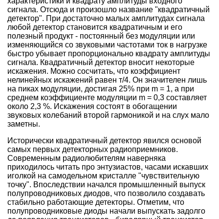
характеристики и квадрату амплитуды входного
сигнала. Отсюда и произошло название "квадратичный
детектор". При достаточно малых амплитудах сигнала
любой детектор становится квадратичным и его
полезный продукт - постоянный без модуляции или
изменяющийся со звуковыми частотами ток в нагрузке
быстро убывает пропорционально квадрату амплитуды
сигнала. Квадратичный детектор вносит некоторые
искажения. Можно сосчитать, что коэффициент
нелинейных искажений равен т/4. Он значителен лишь
на пиках модуляции, достигая 25% при m = 1, а при
среднем коэффициенте модуляции m = 0,3 составляет
около 2,3 %. Искажения состоят в обогащении
звуковых колебаний второй гармоникой и на слух мало
заметны.
Исторически квадратичный детектор явился основой
самых первых детекторных радиоприемников.
Современным радиолюбителям наверняка
приходилось читать про энтузиастов, часами искавших
иголкой на самодельном кристалле "чувствительную
точку". Впоследствии начался промышленный выпуск
полупроводниковых диодов, что позволило создавать
стабильно работающие детекторы. Отметим, что
полупроводниковые диоды начали выпускать задолго