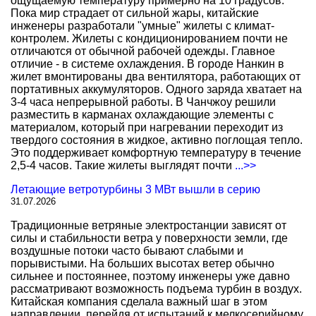
ощущаемую температуру примерно на 10 градусов.
Пока мир страдает от сильной жары, китайские
инженеры разработали "умные" жилеты с климат-
контролем. Жилеты с кондиционированием почти не
отличаются от обычной рабочей одежды. Главное
отличие - в системе охлаждения. В городе Нанкин в
жилет вмонтированы два вентилятора, работающих от
портативных аккумуляторов. Одного заряда хватает на
3-4 часа непрерывной работы. В Чанчжоу решили
разместить в карманах охлаждающие элементы с
материалом, который при нагревании переходит из
твердого состояния в жидкое, активно поглощая тепло.
Это поддерживает комфортную температуру в течение
2,5-4 часов. Такие жилеты выглядят почти
...>>
Летающие ветротурбины 3 МВт вышли в серию
31.07.2026
Традиционные ветряные электростанции зависят от
силы и стабильности ветра у поверхности земли, где
воздушные потоки часто бывают слабыми и
порывистыми. На больших высотах ветер обычно
сильнее и постояннее, поэтому инженеры уже давно
рассматривают возможность подъема турбин в воздух.
Китайская компания сделала важный шаг в этом
направлении, перейдя от испытаний к мелкосерийному