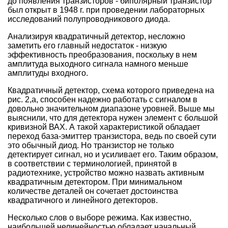
до появления транзисторов - биполярный транзистор
был открыт в 1948 г. при проведении лабораторных
исследований полупроводникового диода.
Анализируя квадратичный детектор, несложно
заметить его главный недостаток - низкую
эффективность преобразования, поскольку в нем
амплитуда выходного сигнала намного меньше
амплитуды входного.
Квадратичный детектор, схема которого приведена на
рис. 2,а, способен надежно работать с сигналом в
довольно значительном диапазоне уровней. Выше мы
выяснили, что для детектора нужен элемент с большой
кривизной ВАХ. А такой характеристикой обладает
переход база-эмиттер транзистора, ведь по своей сути
это обычный диод. Но транзистор не только
детектирует сигнал, но и усиливает его. Таким образом,
в соответствии с терминологией, принятой в
радиотехнике, устройство можно назвать активным
квадратичным детектором. При минимальном
количестве деталей он сочетает достоинства
квадратичного и линейного детекторов.
Несколько слов о выборе режима. Как известно,
наибольшей нелинейностью обладает начальный