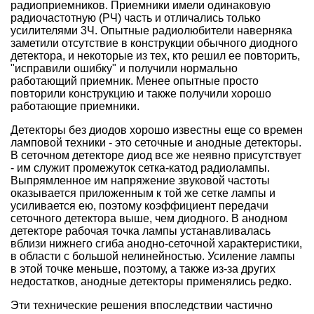
радиоприемников. Приемники имели одинаковую
радиочастотную (РЧ) часть и отличались только
усилителями 3Ч. Опытные радиолюбители наверняка
заметили отсутствие в конструкции обычного диодного
детектора, и некоторые из тех, кто решил ее повторить,
"исправили ошибку" и получили нормально
работающий приемник. Менее опытные просто
повторили конструкцию и также получили хорошо
работающие приемники.
Детекторы без диодов хорошо известны еще со времен
ламповой техники - это сеточные и анодные детекторы.
В сеточном детекторе диод все же неявно присутствует
- им служит промежуток сетка-катод радиолампы.
Выпрямленное им напряжение звуковой частоты
оказывается приложенным к той же сетке лампы и
усиливается ею, поэтому коэффициент передачи
сеточного детектора выше, чем диодного. В анодном
детекторе рабочая точка лампы устанавливалась
вблизи нижнего сгиба анодно-сеточной характеристики,
в области с большой нелинейностью. Усиление лампы
в этой точке меньше, поэтому, а также из-за других
недостатков, анодные детекторы применялись редко.
Эти технические решения впоследствии частично