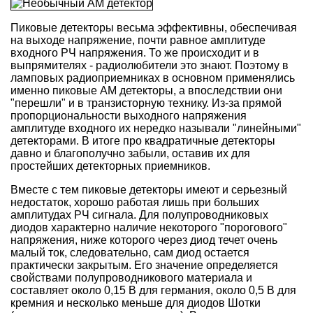
Пиковые детекторы весьма эффективны, обеспечивая
на выходе напряжение, почти равное амплитуде
входного РЧ напряжения. То же происходит и в
выпрямителях - радиолюбители это знают. Поэтому в
ламповых радиоприемниках в основном применялись
именно пиковые AM детекторы, а впоследствии они
"перешли" и в транзисторную технику. Из-за прямой
пропорциональности выходного напряжения
амплитуде входного их нередко называли "линейными"
детекторами. В итоге про квадратичные детекторы
давно и благополучно забыли, оставив их для
простейших детекторных приемников.
Вместе с тем пиковые детекторы имеют и серьезный
недостаток, хорошо работая лишь при больших
амплитудах РЧ сигнала. Для полупроводниковых
диодов характерно наличие некоторого "порогового"
напряжения, ниже которого через диод течет очень
малый ток, следовательно, сам диод остается
практически закрытым. Его значение определяется
свойствами полупроводникового материала и
составляет около 0,15 В для германия, около 0,5 В для
кремния и несколько меньше для диодов Шотки