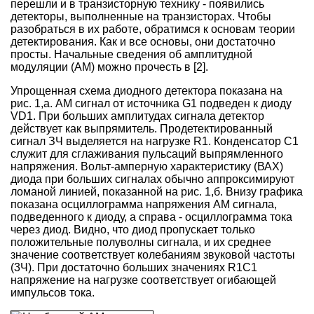
перешли и в транзисторную технику - появились
детекторы, выполненные на транзисторах. Чтобы
разобраться в их работе, обратимся к основам теории
детектирования. Как и все основы, они достаточно
просты. Начальные сведения об амплитудной
модуляции (AM) можно прочесть в [2].
Упрощенная схема диодного детектора показана на
рис. 1,а. AM сигнал от источника G1 подведен к диоду
VD1. При больших амплитудах сигнала детектор
действует как выпрямитель. Продетектированный
сигнал ЗЧ выделяется на нагрузке R1. Конденсатор С1
служит для сглаживания пульсаций выпрямленного
напряжения. Вольт-амперную характеристику (ВАХ)
диода при больших сигналах обычно аппроксимируют
ломаной линией, показанной на рис. 1,б. Внизу графика
показана осциллограмма напряжения AM сигнала,
подведенного к диоду, а справа - осциллограмма тока
через диод. Видно, что диод пропускает только
положительные полуволны сигнала, и их среднее
значение соответствует колебаниям звуковой частоты
(3Ч). При достаточно больших значениях R1C1
напряжение на нагрузке соответствует огибающей
импульсов тока.