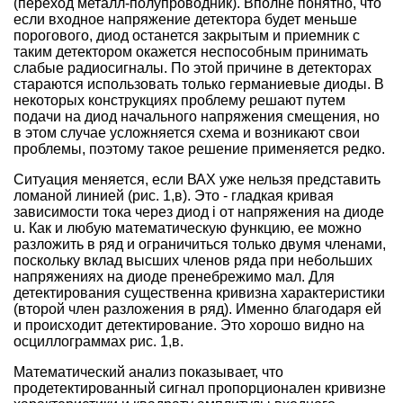
(переход металл-полупроводник). Вполне понятно, что
если входное напряжение детектора будет меньше
порогового, диод останется закрытым и приемник с
таким детектором окажется неспособным принимать
слабые радиосигналы. По этой причине в детекторах
стараются использовать только германиевые диоды. В
некоторых конструкциях проблему решают путем
подачи на диод начального напряжения смещения, но
в этом случае усложняется схема и возникают свои
проблемы, поэтому такое решение применяется редко.
Ситуация меняется, если ВАХ уже нельзя представить
ломаной линией (рис. 1,в). Это - гладкая кривая
зависимости тока через диод i от напряжения на диоде
u. Как и любую математическую функцию, ее можно
разложить в ряд и ограничиться только двумя членами,
поскольку вклад высших членов ряда при небольших
напряжениях на диоде пренебрежимо мал. Для
детектирования существенна кривизна характеристики
(второй член разложения в ряд). Именно благодаря ей
и происходит детектирование. Это хорошо видно на
осциллограммах рис. 1,в.
Математический анализ показывает, что
продетектированный сигнал пропорционален кривизне