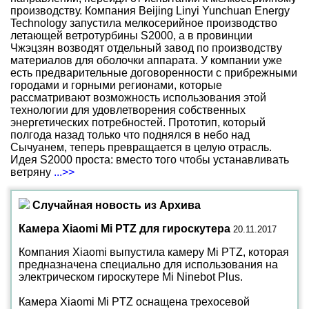
производству. Компания Beijing Linyi Yunchuan Energy
Technology запустила мелкосерийное производство
летающей ветротурбины S2000, а в провинции
Чжэцзян возводят отдельный завод по производству
материалов для оболочки аппарата. У компании уже
есть предварительные договоренности с прибрежными
городами и горными регионами, которые
рассматривают возможность использования этой
технологии для удовлетворения собственных
энергетических потребностей. Прототип, который
полгода назад только что поднялся в небо над
Сычуанем, теперь превращается в целую отрасль.
Идея S2000 проста: вместо того чтобы устанавливать
ветряну
...>>
Случайная новость из Архива
Камера Xiaomi Mi PTZ для гироскутера
20.11.2017
Компания Xiaomi выпустила камеру Mi PTZ, которая
предназначена специально для использования на
электрическом гироскутере Mi Ninebot Plus.
Камера Xiaomi Mi PTZ оснащена трехосевой