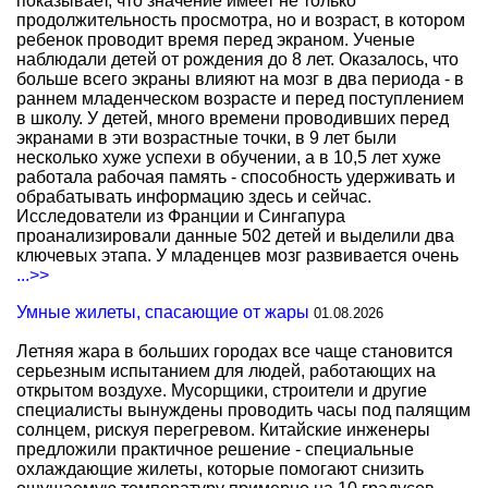
показывает, что значение имеет не только
продолжительность просмотра, но и возраст, в котором
ребенок проводит время перед экраном. Ученые
наблюдали детей от рождения до 8 лет. Оказалось, что
больше всего экраны влияют на мозг в два периода - в
раннем младенческом возрасте и перед поступлением
в школу. У детей, много времени проводивших перед
экранами в эти возрастные точки, в 9 лет были
несколько хуже успехи в обучении, а в 10,5 лет хуже
работала рабочая память - способность удерживать и
обрабатывать информацию здесь и сейчас.
Исследователи из Франции и Сингапура
проанализировали данные 502 детей и выделили два
ключевых этапа. У младенцев мозг развивается очень
...>>
Умные жилеты, спасающие от жары
01.08.2026
Летняя жара в больших городах все чаще становится
серьезным испытанием для людей, работающих на
открытом воздухе. Мусорщики, строители и другие
специалисты вынуждены проводить часы под палящим
солнцем, рискуя перегревом. Китайские инженеры
предложили практичное решение - специальные
охлаждающие жилеты, которые помогают снизить