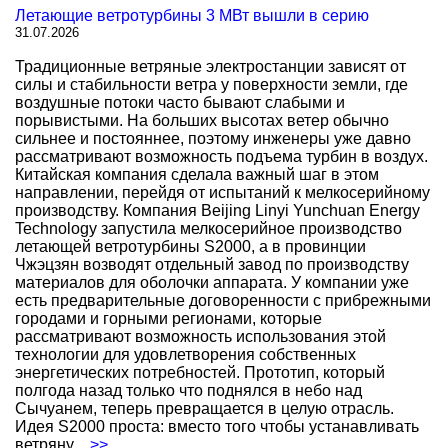
Летающие ветротурбины 3 МВт вышли в серию
31.07.2026
Традиционные ветряные электростанции зависят от
силы и стабильности ветра у поверхности земли, где
воздушные потоки часто бывают слабыми и
порывистыми. На больших высотах ветер обычно
сильнее и постояннее, поэтому инженеры уже давно
рассматривают возможность подъема турбин в воздух.
Китайская компания сделала важный шаг в этом
направлении, перейдя от испытаний к мелкосерийному
производству. Компания Beijing Linyi Yunchuan Energy
Technology запустила мелкосерийное производство
летающей ветротурбины S2000, а в провинции
Чжэцзян возводят отдельный завод по производству
материалов для оболочки аппарата. У компании уже
есть предварительные договоренности с прибрежными
городами и горными регионами, которые
рассматривают возможность использования этой
технологии для удовлетворения собственных
энергетических потребностей. Прототип, который
полгода назад только что поднялся в небо над
Сычуанем, теперь превращается в целую отрасль.
Идея S2000 проста: вместо того чтобы устанавливать
ветряну
...>>