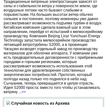
Традиционные ветряные электростанции зависят от
силы и стабильности ветра у поверхности земли, где
воздушные потоки часто бывают слабыми и
порывистыми. На больших высотах ветер обычно
сильнее и постояннее, поэтому инженеры уже давно
рассматривают возможность подъема турбин в воздух.
Китайская компания сделала важный шаг в этом
направлении, перейдя от испытаний к мелкосерийному
производству. Компания Beijing Linyi Yunchuan Energy
Technology запустила мелкосерийное производство
летающей ветротурбины S2000, а в провинции
Чжэцзян возводят отдельный завод по производству
материалов для оболочки аппарата. У компании уже
есть предварительные договоренности с прибрежными
городами и горными регионами, которые
рассматривают возможность использования этой
технологии для удовлетворения собственных
энергетических потребностей. Прототип, который
полгода назад только что поднялся в небо над
Сычуанем, теперь превращается в целую отрасль.
Идея S2000 проста: вместо того чтобы устанавливать
ветряну
...>>
Случайная новость из Архива