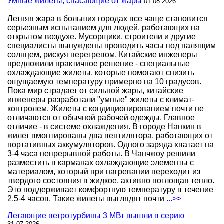
Умные жилеты, спасающие от жары
01.08.2026
Летняя жара в больших городах все чаще становится
серьезным испытанием для людей, работающих на
открытом воздухе. Мусорщики, строители и другие
специалисты вынуждены проводить часы под палящим
солнцем, рискуя перегревом. Китайские инженеры
предложили практичное решение - специальные
охлаждающие жилеты, которые помогают снизить
ощущаемую температуру примерно на 10 градусов.
Пока мир страдает от сильной жары, китайские
инженеры разработали "умные" жилеты с климат-
контролем. Жилеты с кондиционированием почти не
отличаются от обычной рабочей одежды. Главное
отличие - в системе охлаждения. В городе Нанкин в
жилет вмонтированы два вентилятора, работающих от
портативных аккумуляторов. Одного заряда хватает на
3-4 часа непрерывной работы. В Чанчжоу решили
разместить в карманах охлаждающие элементы с
материалом, который при нагревании переходит из
твердого состояния в жидкое, активно поглощая тепло.
Это поддерживает комфортную температуру в течение
2,5-4 часов. Такие жилеты выглядят почти
...>>
Летающие ветротурбины 3 МВт вышли в серию