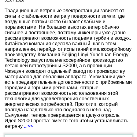
31.07.2026
Традиционные ветряные электростанции зависят от
силы и стабильности ветра у поверхности земли, где
воздушные потоки часто бывают слабыми и
порывистыми. На больших высотах ветер обычно
сильнее и постояннее, поэтому инженеры уже давно
рассматривают возможность подъема турбин в воздух.
Китайская компания сделала важный шаг в этом
направлении, перейдя от испытаний к мелкосерийному
производству. Компания Beijing Linyi Yunchuan Energy
Technology запустила мелкосерийное производство
летающей ветротурбины S2000, а в провинции
Чжэцзян возводят отдельный завод по производству
материалов для оболочки аппарата. У компании уже
есть предварительные договоренности с прибрежными
городами и горными регионами, которые
рассматривают возможность использования этой
технологии для удовлетворения собственных
энергетических потребностей. Прототип, который
полгода назад только что поднялся в небо над
Сычуанем, теперь превращается в целую отрасль.
Идея S2000 проста: вместо того чтобы устанавливать
ветряну
...>>