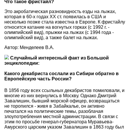
Что такое фристайл?
Это акробатическая разновидность езды на лыжах,
которая в 60-х годах XX ст. появилась в США и
несколько позже стала известна в Европе. К фристайлу
относится катание на вогнутых горках (с 1992 г. -
олимпийский вид), прыжки на лыжах (с 1994 года -
олимпийский вид), а также балет на лыжах.
Автор: Менделеев В.А.
Случайный интересный факт из Большой
энциклопедии:
Какого декабриста сослали из Сибири обратно в
Европейскую часть России?
В 1856 году всех ссыльных декабристов помиловали, и
многие из них вернулись в Москву. Однако Дмитрий
Завалишин, бывший морской офицер, возвращаться
не торопился - живя в Забайкалье, он активно
печатался на политические темы, разоблачая
злоупотребления местной администрации. В связи с
этим по просьбе генерал-губернатора Муравьева-
Амурского царским указом Завалишин в 1863 году был