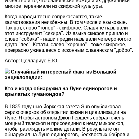
Известно и то, что славянские вожди и их дружинники
многое перенимали из скифской культуры.
Когда народы тесно соприкасаются, такие
заимствования неизбежны. В том числе и языковые.
Так вот, слово "топор" - скифское. Славяне называли
этот инструмент "секира". Из языка скифов пришло и
слово "собака" - наши предки называли четвероногого
друга "пес". Кстати, слово "хорошо" - тоже скифское,
прекрасно ужившееся с исконным славянским "добро".
Автор: Целлариус Е.Ю.
Случайный интересный факт из Большой
энциклопедии:
Кто и когда обнаружил на Луне единорогов и
крылатых гуманоидов?
В 1835 году нью-йоркская газета Sun опубликовал
серию очерков об открытии жизни и цивилизации на
Луне. Якобы астроном Джон Гершель собрал очень
мощный телескоп и присоединил к нему микроскоп,
чтобы разглядеть мелкие детали. В результате он
обнаружил на Луне единорогов, бесхвостых бобров и