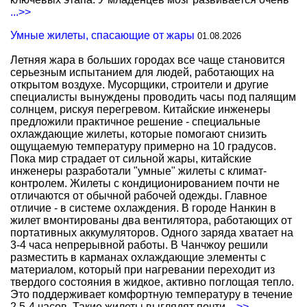
...>>
Умные жилеты, спасающие от жары
01.08.2026
Летняя жара в больших городах все чаще становится
серьезным испытанием для людей, работающих на
открытом воздухе. Мусорщики, строители и другие
специалисты вынуждены проводить часы под палящим
солнцем, рискуя перегревом. Китайские инженеры
предложили практичное решение - специальные
охлаждающие жилеты, которые помогают снизить
ощущаемую температуру примерно на 10 градусов.
Пока мир страдает от сильной жары, китайские
инженеры разработали "умные" жилеты с климат-
контролем. Жилеты с кондиционированием почти не
отличаются от обычной рабочей одежды. Главное
отличие - в системе охлаждения. В городе Нанкин в
жилет вмонтированы два вентилятора, работающих от
портативных аккумуляторов. Одного заряда хватает на
3-4 часа непрерывной работы. В Чанчжоу решили
разместить в карманах охлаждающие элементы с
материалом, который при нагревании переходит из
твердого состояния в жидкое, активно поглощая тепло.
Это поддерживает комфортную температуру в течение
2,5-4 часов. Такие жилеты выглядят почти
...>>