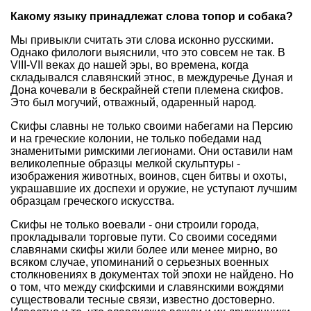
Какому языку принадлежат слова топор и собака?
Мы привыкли считать эти слова исконно русскими.
Однако филологи выяснили, что это совсем не так. В
VIII-VII веках до нашей эры, во времена, когда
складывался славянский этнос, в междуречье Дуная и
Дона кочевали в бескрайней степи племена скифов.
Это был могучий, отважный, одаренный народ.
Скифы славны не только своими набегами на Персию
и на греческие колонии, не только победами над
знаменитыми римскими легионами. Они оставили нам
великолепные образцы мелкой скульптуры -
изображения животных, воинов, сцен битвы и охоты,
украшавшие их доспехи и оружие, не уступают лучшим
образцам греческого искусства.
Скифы не только воевали - они строили города,
прокладывали торговые пути. Со своими соседями
славянами скифы жили более или менее мирно, во
всяком случае, упоминаний о серьезных военных
столкновениях в документах той эпохи не найдено. Но
о том, что между скифскими и славянскими вождями
существовали тесные связи, известно достоверно.