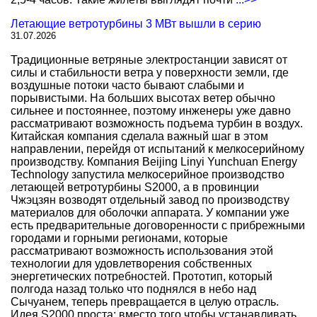
Летающие ветротурбины 3 МВт вышли в серию
31.07.2026
Традиционные ветряные электростанции зависят от
силы и стабильности ветра у поверхности земли, где
воздушные потоки часто бывают слабыми и
порывистыми. На больших высотах ветер обычно
сильнее и постояннее, поэтому инженеры уже давно
рассматривают возможность подъема турбин в воздух.
Китайская компания сделала важный шаг в этом
направлении, перейдя от испытаний к мелкосерийному
производству. Компания Beijing Linyi Yunchuan Energy
Technology запустила мелкосерийное производство
летающей ветротурбины S2000, а в провинции
Чжэцзян возводят отдельный завод по производству
материалов для оболочки аппарата. У компании уже
есть предварительные договоренности с прибрежными
городами и горными регионами, которые
рассматривают возможность использования этой
технологии для удовлетворения собственных
энергетических потребностей. Прототип, который
полгода назад только что поднялся в небо над
Сычуанем, теперь превращается в целую отрасль.
Идея S2000 проста: вместо того чтобы устанавливать