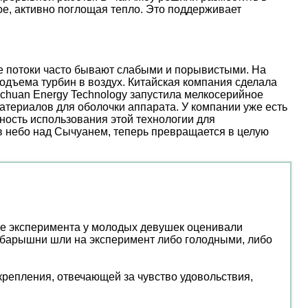
е, активно поглощая тепло. Это поддерживает
ые потоки часто бывают слабыми и порывистыми. На
дъема турбин в воздух. Китайская компания сделала
nchuan Energy Technology запустила мелкосерийное
атериалов для оболочки аппарата. У компании уже есть
ость использования этой технологии для
 в небо над Сычуанем, теперь превращается в целую
де эксперимента у молодых девушек оценивали
и барышни шли на эксперимент либо голодными, либо
крепления, отвечающей за чувство удовольствия,