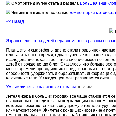
Смотрите другие статьи
раздела
Большая энциклоп
Читайте и пишите
полезные
комментарии к этой ста
<< Назад
Экраны влияют на детей неравномерно в разном возра
Планшеты и смартфоны давно стали привычной частью 
или занять его на время, однако ученые все чаще задаю
исследование показывает, что значение имеет не тольк
детей от рождения до 8 лет. Оказалось, что больше всег
много времени проводивших перед экранами в эти возрас
способность удерживать и обрабатывать информацию зд
ключевых этапа. У младенцев мозг развивается очень
..
Умные жилеты, спасающие от жары
01.08.2026
Летняя жара в больших городах все чаще становится с
вынуждены проводить часы под палящим солнцем, риск
которые помогают снизить ощущаемую температуру прим
климат-контролем. Жилеты с кондиционированием почти 
вмонтированы два вентилятора, работающих от портати