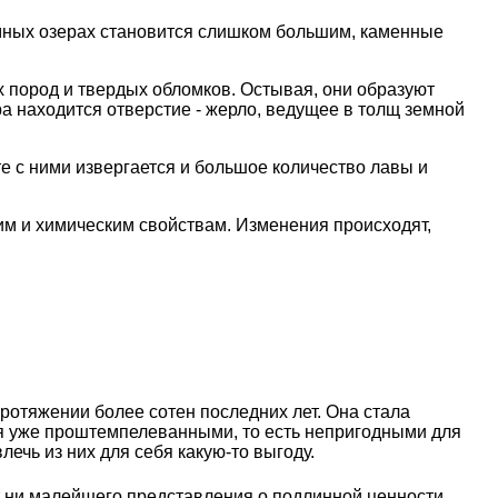
емных озерах становится слишком большим, каменные
 пород и твердых обломков. Остывая, они образуют
а находится отверстие - жерло, ведущее в толщ земной
е с ними извергается и большое количество лавы и
им и химическим свойствам. Изменения происходят,
отяжении более сотен последних лет. Она стала
тся уже проштемпелеванными, то есть непригодными для
ечь из них для себя какую-то выгоду.
т ни малейшего представления о подлинной ценности