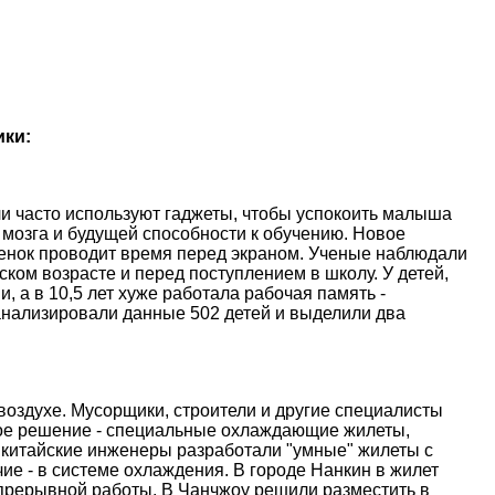
ики:
и часто используют гаджеты, чтобы успокоить малыша
 мозга и будущей способности к обучению. Новое
ебенок проводит время перед экраном. Ученые наблюдали
ском возрасте и перед поступлением в школу. У детей,
, а в 10,5 лет хуже работала рабочая память -
анализировали данные 502 детей и выделили два
оздухе. Мусорщики, строители и другие специалисты
ое решение - специальные охлаждающие жилеты,
 китайские инженеры разработали "умные" жилеты с
е - в системе охлаждения. В городе Нанкин в жилет
епрерывной работы. В Чанчжоу решили разместить в