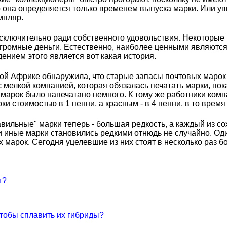
то она определяется только временем выпуска марки. Или ув
мпляр.
ключительно ради собственного удовольствия. Некоторые 
 огромные деньги. Естественно, наиболее ценными являются
ением этого является вот какая история.
ной Африке обнаружила, что старые запасы почтовых марок
 мелкой компанией, которая обязалась печатать марки, пок
 марок было напечатано немного. К тому же работники комп
и стоимостью в 1 пенни, а красным - в 4 пенни, в то время
равильные" марки теперь - большая редкость, а каждый из с
ли иные марки становились редкими отнюдь не случайно. Од
марок. Сегодня уцелевшие из них стоят в несколько раз б
г?
тобы сплавить их гибриды?