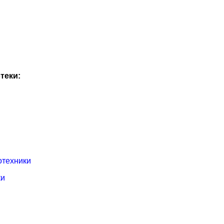
теки:
отехники
ки