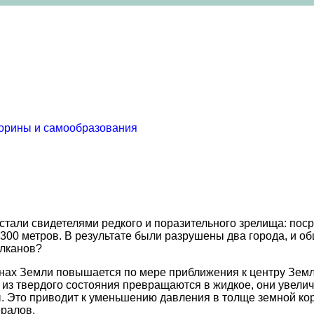
торины и самообразования
стали свидетелями редкого и поразительного зрелища: поср
300 метров. В результате были разрушены два города, и о
улканов?
инах Земли повышается по мере приближения к центру Земл
из твердого состояния превращаются в жидкое, они увелич
 Это приводит к уменьшению давления в толще земной кор
ералов.