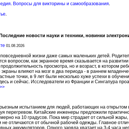
едия. Вопросы для викторины и самообразования
.
тье
.
Последние новости науки и техники, новинки электрон
сте
01.08.2026
повседневной жизни даже самых маленьких детей. Родител
тся вопросом, как экранное время сказывается на развитии
о продолжительность просмотра, но и возраст, в котором р
о экраны влияют на мозг в два периода - в раннем младенче
тные точки, в 9 лет были несколько хуже успехи в обучении
есь и сейчас. Исследователи из Франции и Сингапура про
.>>
ерьезным испытанием для людей, работающих на открытом в
уя перегревом. Китайские инженеры предложили практичн
ерно на 10 градусов. Пока мир страдает от сильной жары,
не отличаются от обычной рабочей одежды. Главное отличи
вных аккумуляторов. Одного заряда хватает на 3-4 часа н