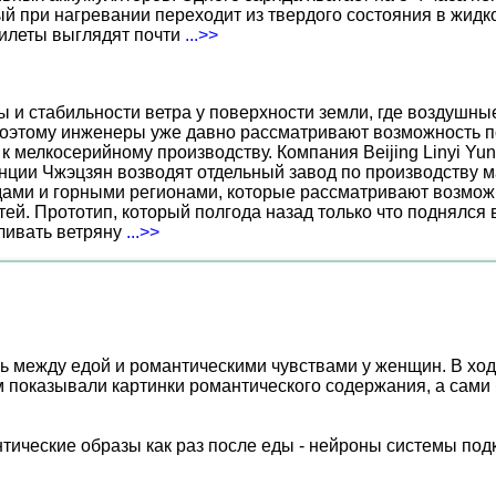
 при нагревании переходит из твердого состояния в жидко
жилеты выглядят почти
...>>
ы и стабильности ветра у поверхности земли, где воздушн
поэтому инженеры уже давно рассматривают возможность по
к мелкосерийному производству. Компания Beijing Linyi Yu
нции Чжэцзян возводят отдельный завод по производству м
ами и горными регионами, которые рассматривают возможн
ей. Прототип, который полгода назад только что поднялся
вливать ветряну
...>>
зь между едой и романтическими чувствами у женщин. В хо
м показывали картинки романтического содержания, а сам
нтические образы как раз после еды - нейроны системы под