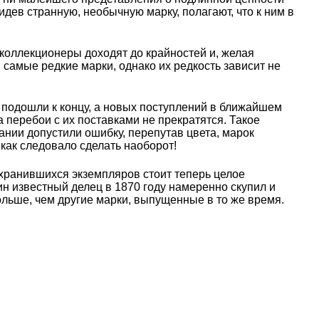
идев странную, необычную марку, полагают, что к ним в
коллекционеры доходят до крайностей и, желая
 самые редкие марки, однако их редкость зависит не
 подошли к концу, а новых поступлений в ближайшем
а перебои с их поставками не прекратятся. Такое
ании допустили ошибку, перепутав цвета, марок
 как следовало сделать наоборот!
охранившихся экземпляров стоит теперь целое
ин известный делец в 1870 году намеренно скупил и
ольше, чем другие марки, выпущенные в то же время.