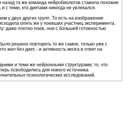
мя назад та же команда нейробиологов ставила похожие
и с теми, кто диетами никогда не увлекался.
ем у двух других групп. То есть на изображение
исходила опять же у поевших участниц эксперимента.
ту: даже плотно поев, они с большей готовностью
было решено повторить то же самое, только уже с
 жил без диет, - и активность мозга в ответ на
дними и теми же нейронными структурами; то, что
еперь освободились для нового источника
олнительных психологических исследований.