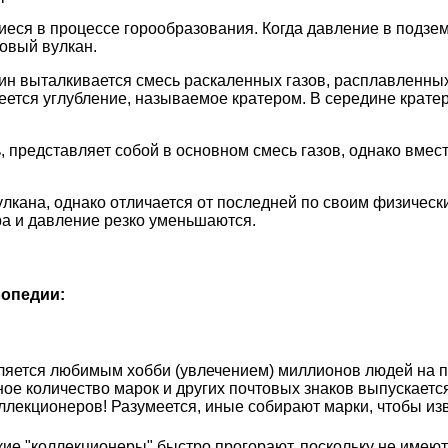
еся в процессе горообразования. Когда давление в подз
новый вулкан.
ин выталкивается смесь раскаленных газов, расплавленных
еется углубление, называемое кратером. В середине кратер
представляет собой в основном смесь газов, однако вмест
лкана, однако отличается от последней по своим физическ
ра и давление резко уменьшаются.
опедии:
яется любимым хобби (увлечением) миллионов людей на пр
ьное количество марок и других почтовых знаков выпускае
лекционеров! Разумеется, иные собирают марки, чтобы извл
кие "коллекционеры" быстро прогорают, поскольку не имею