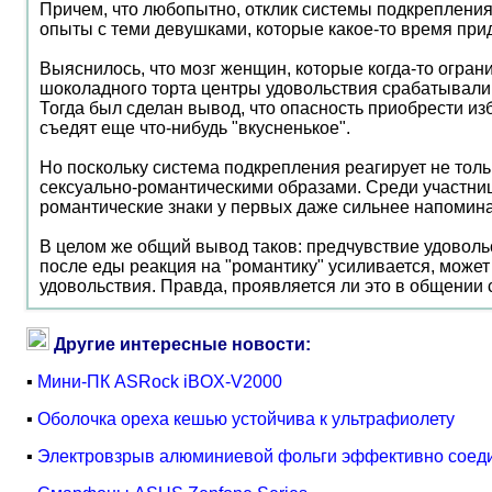
Причем, что любопытно, отклик системы подкрепления 
опыты с теми девушками, которые какое-то время приде
Выяснилось, что мозг женщин, которые когда-то ограни
шоколадного торта центры удовольствия срабатывали с
Тогда был сделан вывод, что опасность приобрести изб
съедят еще что-нибудь "вкусненькое".
Но поскольку система подкрепления реагирует не толь
сексуально-романтическими образами. Среди участниц эк
романтические знаки у первых даже сильнее напомина
В целом же общий вывод таков: предчувствие удовольс
после еды реакция на "романтику" усиливается, может
удовольствия. Правда, проявляется ли это в общении
Другие интересные новости:
▪
Мини-ПК ASRock iBOX-V2000
▪
Оболочка ореха кешью устойчива к ультрафиолету
▪
Электровзрыв алюминиевой фольги эффективно соеди