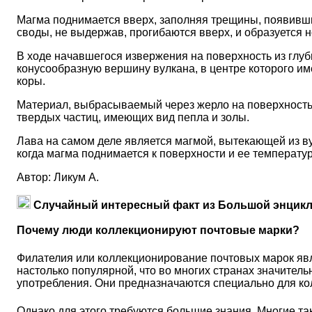
Магма поднимается вверх, заполняя трещины, появивши
своды, не выдержав, прогибаются вверх, и образуется 
В ходе начавшегося извержения на поверхность из глуб
конусообразную вершину вулкана, в центре которого им
коры.
Материал, выбрасываемый через жерло на поверхность, 
твердых частиц, имеющих вид пепла и золы.
Лава на самом деле является магмой, вытекающей из ву
когда магма поднимается к поверхности и ее температу
Автор: Ликум А.
Случайный интересный факт из Большой энцикл
Почему люди коллекционируют почтовые марки?
Филателия или коллекционирование почтовых марок явл
настолько популярной, что во многих странах значител
употребления. Они предназначаются специально для кол
Однако для этого требуются большие знания. Многие та