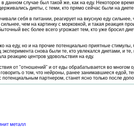
в данном случае был такой же, как на еду. Некоторое вре
рживались диеты, с теми, кто прямо сейчас были на диете, 
чивали себя в питании, реагирует на вкусную еду сильнее, ч
ильнее, чем на картинку с морковкой, и такая реакция про
ыточный вес более всего угрожает тем, кто уже бросил дие
ко на еду, но и на прочие потенциально приятные стимулы, 
сперимента снова были те, кто увлекался диетами, и те, кто
ла реакцию центров удовольствия на еду.
твия от "отношений" и от еды обрабатывается во многом о
 говорить о том, что нейроны, ранее занимавшиеся едой, т
 с потенциальным партнером, станет ясно только после доп
нит металл