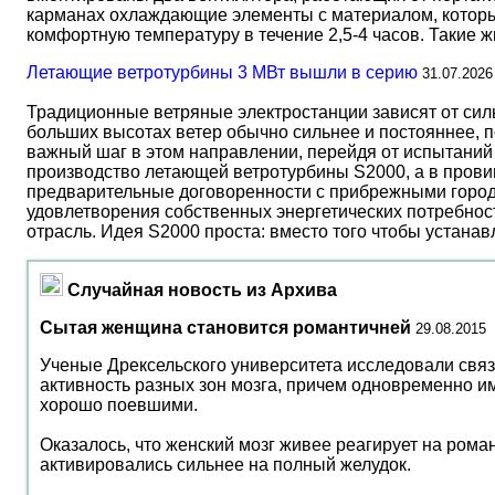
карманах охлаждающие элементы с материалом, который
комфортную температуру в течение 2,5-4 часов. Такие 
Летающие ветротурбины 3 МВт вышли в серию
31.07.2026
Традиционные ветряные электростанции зависят от сил
больших высотах ветер обычно сильнее и постояннее, 
важный шаг в этом направлении, перейдя от испытаний 
производство летающей ветротурбины S2000, а в прови
предварительные договоренности с прибрежными город
удовлетворения собственных энергетических потребност
отрасль. Идея S2000 проста: вместо того чтобы устана
Случайная новость из Архива
Сытая женщина становится романтичней
29.08.2015
Ученые Дрексельского университета исследовали свя
активность разных зон мозга, причем одновременно и
хорошо поевшими.
Оказалось, что женский мозг живее реагирует на рома
активировались сильнее на полный желудок.