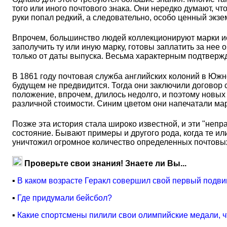
того или иного почтового знака. Они нередко думают, ч
руки попал редкий, а следовательно, особо ценный экзе
Впрочем, большинство людей коллекционируют марки ис
заполучить ту или иную марку, готовы заплатить за нее
только от даты выпуска. Весьма характерным подтвержд
В 1861 году почтовая служба английских колоний в Юж
будущем не предвидится. Тогда они заключили договор с
положение, впрочем, длилось недолго, и поэтому новых
различной стоимости. Синим цветом они напечатали марк
Позже эта история стала широко известной, и эти "неп
состояние. Бывают примеры и другого рода, когда те и
уничтожил огромное количество определенных почтовых 
Проверьте свои знания! Знаете ли Вы...
▪
В каком возрасте Геракл совершил свой первый подви
▪
Где придумали бейсбол?
▪
Какие спортсмены пилили свои олимпийские медали, ч