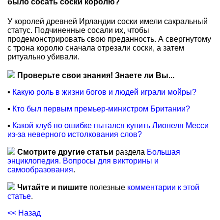
было сосать соски королю?
У королей древней Ирландии соски имели сакральный
статус. Подчиненные сосали их, чтобы
продемонстрировать свою преданность. А свергнутому
с трона королю сначала отрезали соски, а затем
ритуально убивали.
Проверьте свои знания! Знаете ли Вы...
▪
Какую роль в жизни богов и людей играли мойры?
▪
Кто был первым премьер-министром Британии?
▪
Какой клуб по ошибке пытался купить Лионеля Месси
из-за неверного истолкования слов?
Смотрите другие статьи
раздела
Большая
энциклопедия. Вопросы для викторины и
самообразования
.
Читайте и пишите
полезные
комментарии к этой
статье
.
<< Назад