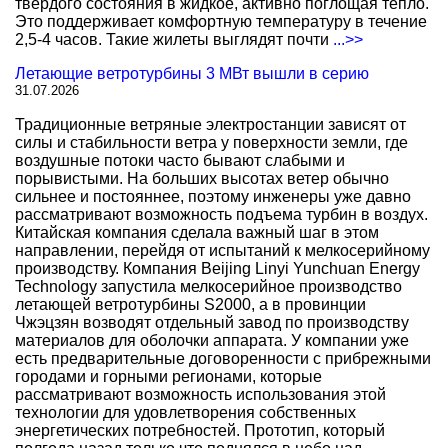
твердого состояния в жидкое, активно поглощая тепло.
Это поддерживает комфортную температуру в течение
2,5-4 часов. Такие жилеты выглядят почти
...>>
Летающие ветротурбины 3 МВт вышли в серию
31.07.2026
Традиционные ветряные электростанции зависят от
силы и стабильности ветра у поверхности земли, где
воздушные потоки часто бывают слабыми и
порывистыми. На больших высотах ветер обычно
сильнее и постояннее, поэтому инженеры уже давно
рассматривают возможность подъема турбин в воздух.
Китайская компания сделала важный шаг в этом
направлении, перейдя от испытаний к мелкосерийному
производству. Компания Beijing Linyi Yunchuan Energy
Technology запустила мелкосерийное производство
летающей ветротурбины S2000, а в провинции
Чжэцзян возводят отдельный завод по производству
материалов для оболочки аппарата. У компании уже
есть предварительные договоренности с прибрежными
городами и горными регионами, которые
рассматривают возможность использования этой
технологии для удовлетворения собственных
энергетических потребностей. Прототип, который