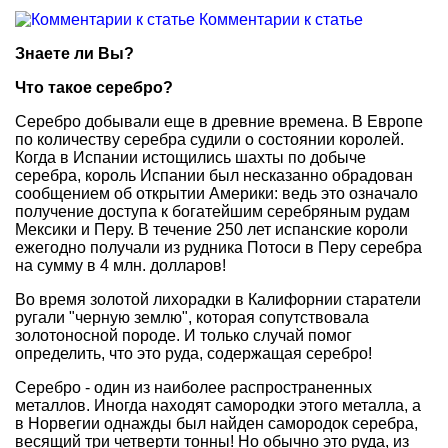
Комментарии к статье
Знаете ли Вы?
Что такое серебро?
Серебро добывали еще в древние времена. В Европе
по количеству серебра судили о состоянии королей.
Когда в Испании истощились шахты по добыче
серебра, король Испании был несказанно обрадован
сообщением об открытии Америки: ведь это означало
получение доступа к богатейшим серебряным рудам
Мексики и Перу. В течение 250 лет испанские короли
ежегодно получали из рудника Потоси в Перу серебра
на сумму в 4 млн. долларов!
Во время золотой лихорадки в Калифорнии старатели
ругали "черную землю", которая сопутствовала
золотоносной породе. И только случай помог
определить, что это руда, содержащая серебро!
Серебро - один из наиболее распространенных
металлов. Иногда находят самородки этого металла, а
в Норвегии однажды был найден самородок серебра,
весящий три четверти тонны! Но обычно это руда, из