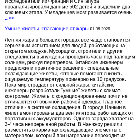
Исследователи из Франции и Сингапура
проанализировали данные 502 детей и выделили два
ключевых этапа. У младенцев мозг развивается очень
...>>
Умные жилеты, спасающие от жары
01.08.2026
Летняя жара в больших городах все чаще становится
серьезным испытанием для людей, работающих на
открытом воздухе. Мусорщики, строители и другие
специалисты вынуждены проводить часы под палящим
солнцем, рискуя перегревом. Китайские инженеры
предложили практичное решение - специальные
охлаждающие жилеты, которые помогают снизить
ощущаемую температуру примерно на 10 градусов.
Пока мир страдает от сильной жары, китайские
инженеры разработали "умные" жилеты с климат-
контролем. Жилеты с кондиционированием почти не
отличаются от обычной рабочей одежды. Главное
отличие - в системе охлаждения. В городе Нанкин в
жилет вмонтированы два вентилятора, работающих от
портативных аккумуляторов. Одного заряда хватает на
3-4 часа непрерывной работы. В Чанчжоу решили
разместить в карманах охлаждающие элементы с
материалом, который при нагревании переходит из