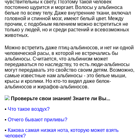
чувствительны к свету. Поэтому такой человек
постоянно щурится и моргает. Волосы у альбиноса
белые по всему телу. Даже внутренние ткани, включал
головной и спинной мозг, имеют белый цвет. Между
прочим, с подобным явлением можно встретиться не
только у людей, но и среди растений и всевозможных
животных.
Можно встретить даже птиц-альбиносов, и нет ни одной
человеческой расы, в которой не встречались бы
альбиносы. Считается, что альбинизм может
передаваться по наследству, то есть люди-альбиносы
могут передавать это свойство своим детям. Возможно,
самые известные нам альбиносы - это белые мыши,
крысы и кролики. Но кто-то видел даже белок-
альбиносов и жирафов-альбиносов.
Проверьте свои знания! Знаете ли Вы...
▪
Что такое воздух?
▪
Отчего бывают приливы?
▪
Какова самая низкая нота, которую может взять
человек?