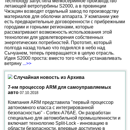
Technology запустила мелкосерийное производство
летающей ветротурбины S2000, а в провинции
Чжэцзян возводят отдельный завод по производству
материалов для оболочки аппарата. У компании уже
есть предварительные договоренности с прибрежными
городами и горными регионами, которые
рассматривают возможность использования этой
технологии для удовлетворения собственных
энергетических потребностей. Прототип, который
полгода назад только что поднялся в небо над
Сычуанем, теперь превращается в целую отрасль.
Идея S2000 проста: вместо того чтобы устанавливать
ветряну
...>>
Случайная новость из Архива
7-нм процессор ARM для самоуправляемых
авто
07.10.2018
Компания ARM представила "первый процессор
автономного класса с интегрированной
безопасностью" - Cortex-A76AE. Он разработан
специально для автомобильной промышленности и
включает технологию Split-Lock - инновацию в
области безопасности, впервые доступную в