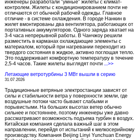
инженеры разработали "умные" жилеты с климат-
контролем. Жилеты с кондиционированием почти не
отличаются от обычной рабочей одежды. Главное
отличие - в системе охлаждения. В городе Нанкин в
жилет вмонтированы два вентилятора, работающих от
портативных аккумуляторов. Одного заряда хватает на
3-4 часа непрерывной работы. В Чанчжоу решили
разместить в карманах охлаждающие элементы с
материалом, который при нагревании переходит из
твердого состояния в жидкое, активно поглощая тепло.
Это поддерживает комфортную температуру в течение
2,5-4 часов. Такие жилеты выглядят почти
...>>
Летающие ветротурбины 3 МВт вышли в серию
31.07.2026
Традиционные ветряные электростанции зависят от
силы и стабильности ветра у поверхности земли, где
воздушные потоки часто бывают слабыми и
порывистыми. На больших высотах ветер обычно
сильнее и постояннее, поэтому инженеры уже давно
рассматривают возможность подъема турбин в воздух.
Китайская компания сделала важный шаг в этом
направлении, перейдя от испытаний к мелкосерийному
производству. Компания Beijing Linyi Yunchuan Energy