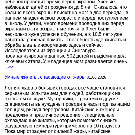
ребенок проводит время перед экраном. Ученые
наблюдали детей от рождения до 8 лет. Оказалось, что
больше всего экраны влияют на мозг в два периода - в
раннем младенческом возрасте и перед поступлением
в школу. У детей, много времени проводивших перед
экранами в эти возрастные точки, в 9 лет были
несколько хуже успехи в обучении, а в 10,5 лет хуже
работала рабочая память - способность удерживать и
обрабатывать информацию здесь и сейчас.
Исследователи из Франции и Сингапура
проанализировали данные 502 детей и выделили два
ключевых этапа. У младенцев мозг развивается очень
...>>
Умные жилеты, спасающие от жары
01.08.2026
Летняя жара в больших городах все чаще становится
серьезным испытанием для людей, работающих на
открытом воздухе. Мусорщики, строители и другие
специалисты вынуждены проводить часы под палящим
солнцем, рискуя перегревом. Китайские инженеры
предложили практичное решение - специальные
охлаждающие жилеты, которые помогают снизить
ощущаемую температуру примерно на 10 градусов.
Пока мир страдает от сильной жары, китайские