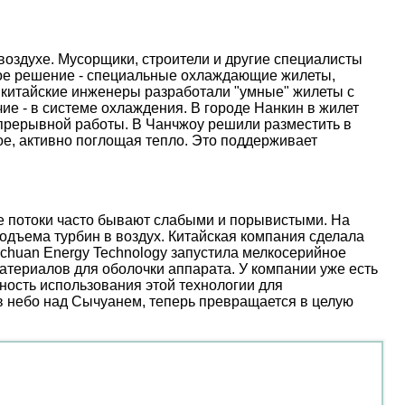
оздухе. Мусорщики, строители и другие специалисты
ое решение - специальные охлаждающие жилеты,
 китайские инженеры разработали "умные" жилеты с
е - в системе охлаждения. В городе Нанкин в жилет
епрерывной работы. В Чанчжоу решили разместить в
е, активно поглощая тепло. Это поддерживает
ые потоки часто бывают слабыми и порывистыми. На
дъема турбин в воздух. Китайская компания сделала
nchuan Energy Technology запустила мелкосерийное
атериалов для оболочки аппарата. У компании уже есть
ость использования этой технологии для
 в небо над Сычуанем, теперь превращается в целую