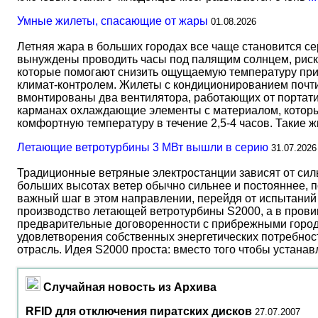
Умные жилеты, спасающие от жары
01.08.2026
Летняя жара в больших городах все чаще становится с
вынуждены проводить часы под палящим солнцем, риск
которые помогают снизить ощущаемую температуру прим
климат-контролем. Жилеты с кондиционированием почти 
вмонтированы два вентилятора, работающих от портати
карманах охлаждающие элементы с материалом, который
комфортную температуру в течение 2,5-4 часов. Такие 
Летающие ветротурбины 3 МВт вышли в серию
31.07.2026
Традиционные ветряные электростанции зависят от сил
больших высотах ветер обычно сильнее и постояннее, 
важный шаг в этом направлении, перейдя от испытаний 
производство летающей ветротурбины S2000, а в прови
предварительные договоренности с прибрежными город
удовлетворения собственных энергетических потребност
отрасль. Идея S2000 проста: вместо того чтобы устана
Случайная новость из Архива
RFID для отключения пиратских дисков
27.07.2007