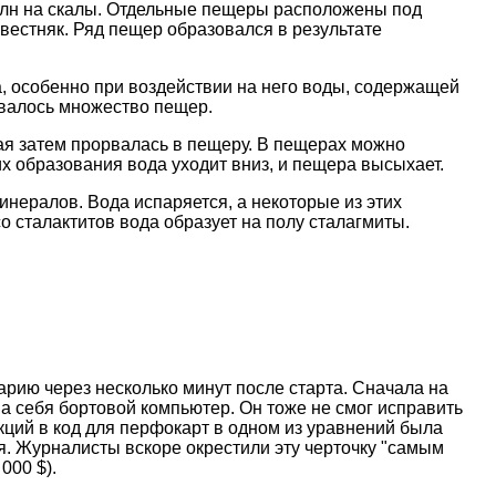
волн на скалы. Отдельные пещеры расположены под
естняк. Ряд пещер образовался в результате
, особенно при воздействии на него воды, содержащей
овалось множество пещер.
рая затем прорвалась в пещеру. В пещерах можно
их образования вода уходит вниз, и пещера высыхает.
инералов. Вода испаряется, а некоторые из этих
 сталактитов вода образует на полу сталагмиты.
рию через несколько минут после старта. Сначала на
на себя бортовой компьютер. Он тоже не смог исправить
кций в код для перфокарт в одном из уравнений была
. Журналисты вскоре окрестили эту черточку "самым
000 $).