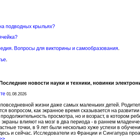
 на подводных крыльях?
ячейка?
едия. Вопросы для викторины и самообразования
.
тье
.
Последние новости науки и техники, новинки электрон
сте
01.08.2026
повседневной жизни даже самых маленьких детей. Родител
тся вопросом, как экранное время сказывается на развитии
о продолжительность просмотра, но и возраст, в котором р
о экраны влияют на мозг в два периода - в раннем младенче
тные точки, в 9 лет были несколько хуже успехи в обучении
есь и сейчас. Исследователи из Франции и Сингапура про
.>>