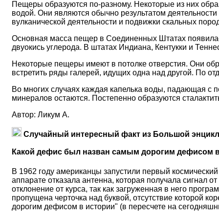
Пещеры образуются по-разному. Некоторые из них обра
водой. Они являются обычно результатом деятельности
вулканической деятельности и подвижки скальных пород
Основная масса пещер в Соединенных Штатах появилась
двуокись углерода. В штатах Индиана, Кентукки и Тенн
Некоторые пещеры имеют в потолке отверстия. Они обра
встретить ряды галерей, идущих одна над другой. По от
Во многих случаях каждая капелька воды, падающая с п
минералов остаются. Постепенно образуются сталактиты
Автор: Ликум А.
Случайный интересный факт из Большой энцикл
Какой дефис был назван самым дорогим дефисом 
В 1962 году американцы запустили первый космический
аппарате отказала антенна, которая получала сигнал о
отклонение от курса, так как загруженная в него прогр
пропущена черточка над буквой, отсутствие которой к
дорогим дефисом в истории" (в пересчете на сегодняшни