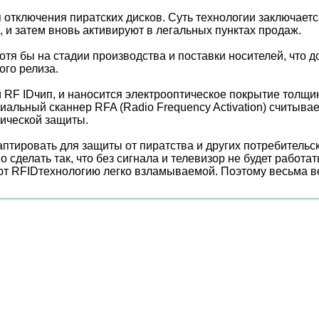
отключения пиратских дисков. Суть технологии заключается
 и затем вновь активируют в легальных пунктах продаж.
тя бы на стадии производства и поставки носителей, что 
го релиза.
 RF IDчип, и наносится электрооптическое покрытие толщи
альный сканнер RFA (Radio Frequency Activation) считывае
тической защиты.
аптировать для защиты от пиратства и других потребительс
делать так, что без сигнала и телевизор не будет работать
ют RFIDтехнологию легко взламываемой. Поэтому весьма вер