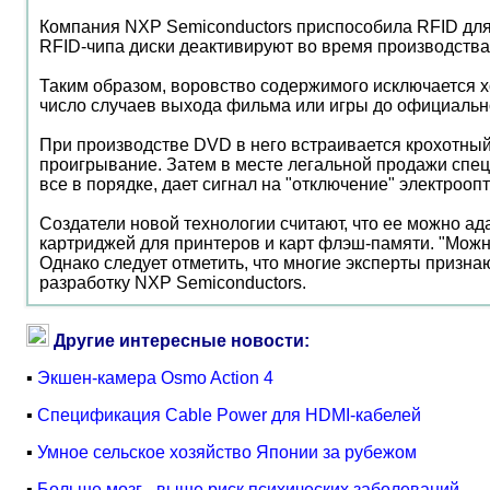
Компания NXP Semiconductors приспособила RFID для 
RFID-чипа диски деактивируют во время производства,
Таким образом, воровство содержимого исключается хо
число случаев выхода фильма или игры до официально
При производстве DVD в него встраивается крохотный
проигрывание. Затем в месте легальной продажи специ
все в порядке, дает сигнал на "отключение" электрооп
Создатели новой технологии считают, что ее можно ад
картриджей для принтеров и карт флэш-памяти. "Можно с
Однако следует отметить, что многие эксперты призна
разработку NXP Semiconductors.
Другие интересные новости:
▪
Экшен-камера Osmo Action 4
▪
Спецификация Cable Power для HDMI-кабелей
▪
Умное сельское хозяйство Японии за рубежом
▪
Больше мозг - выше риск психических заболеваний