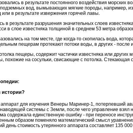
зовались в результате постоянного воздействия морских 
 подземных вод, вымывающих мягкие породы, например, изв
 или в результате извержения горячей лавы.
 в результате разрушения значительных слоев известняка
есси в слое известняка толщиной в среднем 53 метра образ
зовались на том месте, где когда-то скопилась вода, кото
дельным пещерам протекают потоки воды, в других - после 
отолка пещеры, содержит частички известняка или других м
, похожие на сосульки, свисающие с потолка. Стекающая со
опедии:
в истории?
 аппарат для изучения Венеры Маринер-1, потерпевший ава
т наводящей системы с Земли, после чего управление взял 
амма содержала единственную ошибку - при переносе инстру
оренным образом поменяло математический смысл уравнения
й день стоимость утерянного аппарата составляет 135 000 