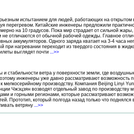
ерьезным испытанием для людей, работающих на открытом в
уя перегревом. Китайские инженеры предложили практичн
ерно на 10 градусов. Пока мир страдает от сильной жары,
не отличаются от обычной рабочей одежды. Главное отличи
вных аккумуляторов. Одного заряда хватает на 3-4 часа н
 при нагревании переходит из твердого состояния в жидко
жилеты выглядят почти
...>>
ы и стабильности ветра у поверхности земли, где воздушн
поэтому инженеры уже давно рассматривают возможность по
к мелкосерийному производству. Компания Beijing Linyi Yu
нции Чжэцзян возводят отдельный завод по производству м
ами и горными регионами, которые рассматривают возможн
ей. Прототип, который полгода назад только что поднялся
вливать ветряну
...>>