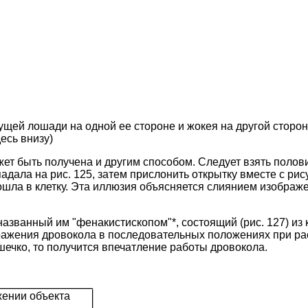
чущей лошади на одной ее стороне и жокея на другой стор
есь внизу)
ет быть получена и другим способом. Следует взять полови
падала на рис. 125, затем прислонить открытку вместе с рис
 вошла в клетку. Эта иллюзия объясняется слиянием изобра
названный им "фенакистископом"*, состоящий (рис. 127) из 
ражения дровокола в последовательных положениях при ра
шечко, то получится впечатление работы дровокола.