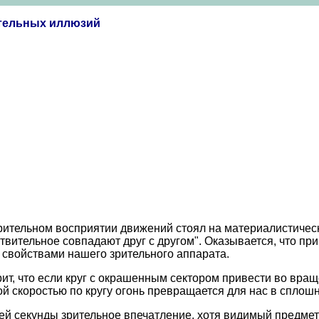
ительных иллюзий
рительном восприятии движений стоял на материалистическо
твительное совпадают друг с другом". Оказывается, что пр
свойствами нашего зрительного аппарата.
ворит, что если круг с окрашенным сектором привести во вр
й скоростью по кругу огонь превращается для нас в сплошн
ей секунды зрительное впечатление, хотя видимый предмет 