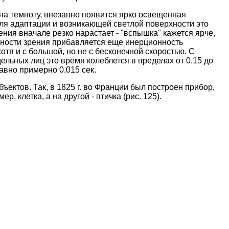
на темноту, внезапно появится ярко освещенная
оля адаптации и возникающей светлой поверхности это
ния вначале резко нарастает - "вспышка" кажется ярче,
нности зрения прибавляется еще инерционность
отя и с большой, но не с бесконечной скоростью. С
ельных лиц это время колеблется в пределах от 0,15 до
равно примерно 0,015 сек.
ектов. Так, в 1825 г. во Франции был построен прибор,
 клетка, а на другой - птичка (рис. 125).