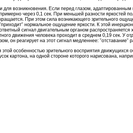
и для возникновения. Если перед глазом, адаптированным 
 примерно через 0,1 сек. При меньшей разности яркостей п
окращается. При этом сила возникающего зрительного ощуще
 "приходит" нормальное ощущение яркости. К этой инерцио
 ответный сигнал двигательным органом распространяется х
ого движения человека проходит в среднем 0,19 сек. У отд
зом, он реагирует на этот сигнал медленнее: "отставание" 
 этой особенностью зрительного восприятия движущихся объ
к картона, на одной стороне которого нарисована, например,