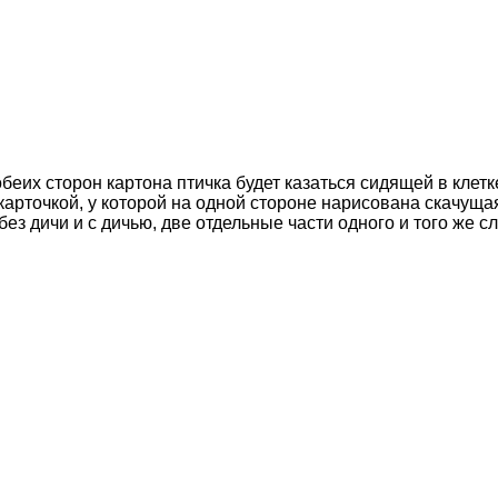
х сторон картона птичка будет казаться сидящей в клетке
карточкой, у которой на одной стороне нарисована скачущая
з дичи и с дичью, две отдельные части одного и того же сло