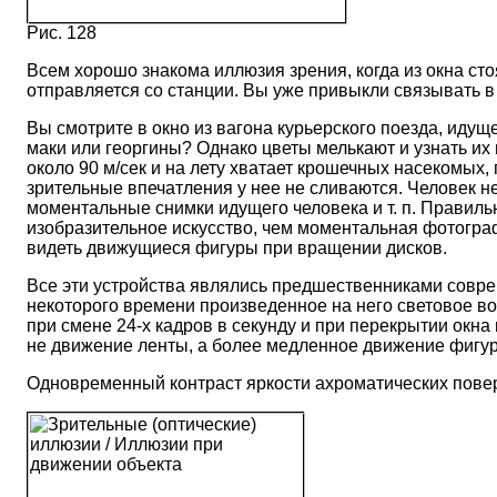
Рис. 128
Всем хорошо знакома иллюзия зрения, когда из окна сто
отправляется со станции. Вы уже привыкли связывать 
Вы смотрите в окно из вагона курьерского поезда, идущег
маки или георгины? Однако цветы мелькают и узнать их н
около 90 м/сек и на лету хватает крошечных насекомых, 
зрительные впечатления у нее не сливаются. Человек 
моментальные снимки идущего человека и т. п. Правиль
изобразительное искусство, чем моментальная фотогра
видеть движущиеся фигуры при вращении дисков.
Все эти устройства являлись предшественниками соврем
некоторого времени произведенное на него световое воз
при смене 24-х кадров в секунду и при перекрытии окн
не движение ленты, а более медленное движение фигур
Одновременный контраст яркости ахроматических поверх