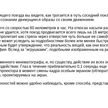
ящего поезда вы видите, как трогается в путь соседний пое
в сознании движущиеся образы со своим движением.
о со скоростью 60 километров в час. На откосах насыпи раст
е удается, хотя поезд продвигается всего лишь на 16 метров
пролетает как стрела через отверстия чуть больше ее самой
не может уследить за подробностями более или менее быст
ным будет утверждение, что реальность вещей, как они во
фия. Вслед за "игрушками", подобными изображенным на ри
енного кинематографа, и, по существу, действие их всех о
действие. Глаз в течение приблизительно 0,1 секунды еще "
а проектора в момент смены кадра особым экраном (обтюрат
, проектируемых на экран.
ностей можно удобно наблюдать, кроме способа, представл