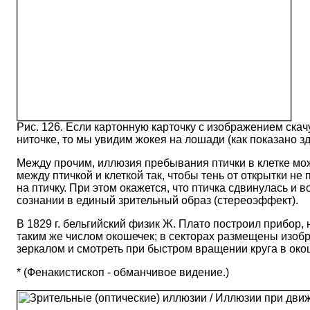
Рис. 126. Если картонную карточку с изображением ска
ниточке, то мы увидим жокея на лошади (как показано зд
Между прочим, иллюзия пребывания птички в клетке мож
между птичкой и клеткой так, чтобы тень от открытки не 
на птичку. При этом окажется, что птичка сдвинулась и
сознании в единый зрительный образ (стереоэффект).
В 1829 г. бельгийский физик Ж. Плато построил прибор, 
таким же числом окошечек; в секторах размещены изоб
зеркалом и смотреть при быстром вращении круга в око
* (Фенакистископ - обманчивое видение.)