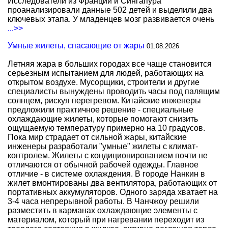
Исследователи из Франции и Сингапура
проанализировали данные 502 детей и выделили два
ключевых этапа. У младенцев мозг развивается очень
...>>
Умные жилеты, спасающие от жары
01.08.2026
Летняя жара в больших городах все чаще становится
серьезным испытанием для людей, работающих на
открытом воздухе. Мусорщики, строители и другие
специалисты вынуждены проводить часы под палящим
солнцем, рискуя перегревом. Китайские инженеры
предложили практичное решение - специальные
охлаждающие жилеты, которые помогают снизить
ощущаемую температуру примерно на 10 градусов.
Пока мир страдает от сильной жары, китайские
инженеры разработали "умные" жилеты с климат-
контролем. Жилеты с кондиционированием почти не
отличаются от обычной рабочей одежды. Главное
отличие - в системе охлаждения. В городе Нанкин в
жилет вмонтированы два вентилятора, работающих от
портативных аккумуляторов. Одного заряда хватает на
3-4 часа непрерывной работы. В Чанчжоу решили
разместить в карманах охлаждающие элементы с
материалом, который при нагревании переходит из