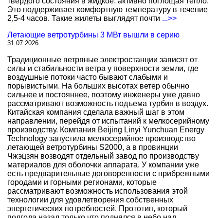
твердого состояния в жидкое, активно поглощая тепло.
Это поддерживает комфортную температуру в течение
2,5-4 часов. Такие жилеты выглядят почти
...>>
Летающие ветротурбины 3 МВт вышли в серию
31.07.2026
Традиционные ветряные электростанции зависят от
силы и стабильности ветра у поверхности земли, где
воздушные потоки часто бывают слабыми и
порывистыми. На больших высотах ветер обычно
сильнее и постояннее, поэтому инженеры уже давно
рассматривают возможность подъема турбин в воздух.
Китайская компания сделала важный шаг в этом
направлении, перейдя от испытаний к мелкосерийному
производству. Компания Beijing Linyi Yunchuan Energy
Technology запустила мелкосерийное производство
летающей ветротурбины S2000, а в провинции
Чжэцзян возводят отдельный завод по производству
материалов для оболочки аппарата. У компании уже
есть предварительные договоренности с прибрежными
городами и горными регионами, которые
рассматривают возможность использования этой
технологии для удовлетворения собственных
энергетических потребностей. Прототип, который
полгода назад только что поднялся в небо над