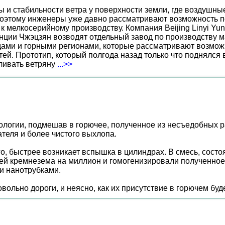
ы и стабильности ветра у поверхности земли, где воздушн
поэтому инженеры уже давно рассматривают возможность по
к мелкосерийному производству. Компания Beijing Linyi Yu
нции Чжэцзян возводят отдельный завод по производству м
ами и горными регионами, которые рассматривают возможн
ей. Прототип, который полгода назад только что поднялся
вливать ветряну
...>>
ологии, подмешав в горючее, полученное из несъедобных 
теля и более чистого выхлопа.
ого, быстрее возникает вспышка в цилиндрах. В смесь, сос
ей кремнезема на миллион и гомогенизировали полученное
и нанотрубками.
льно дороги, и неясно, как их присутствие в горючем буде