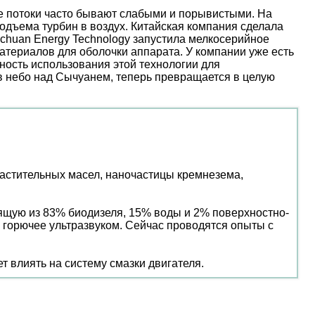
ые потоки часто бывают слабыми и порывистыми. На
дъема турбин в воздух. Китайская компания сделала
nchuan Energy Technology запустила мелкосерийное
атериалов для оболочки аппарата. У компании уже есть
ость использования этой технологии для
 в небо над Сычуанем, теперь превращается в целую
растительных масел, наночастицы кремнезема,
тоящую из 83% биодизеля, 15% воды и 2% поверхностно-
 горючее ультразвуком. Сейчас проводятся опыты с
т влиять на систему смазки двигателя.