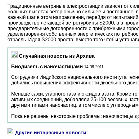
Традиционные ветряные электростанции зависят от сил
больших высотах ветер обычно сильнее и постояннее, 
важный шаг в этом направлении, перейдя от испытаний 
производство летающей ветротурбины S2000, а в прови
предварительные договоренности с прибрежными город
удовлетворения собственных энергетических потребност
отрасль. Идея S2000 проста: вместо того чтобы устана
Случайная новость из Архива
Биодизель с наночастицами
14.08.2011
Сотрудники Индийского национального института техн
добились повышения эффективности дизельного двига
Меньше сажи, угарного газа и оксидов азота. Кроме т
активных соединений, добавляли 25-100 весовых част
другими типами наночастиц, в том числе с углеродным
Пока не решены некоторые проблемы: наночастицы дово
Другие интересные новости: