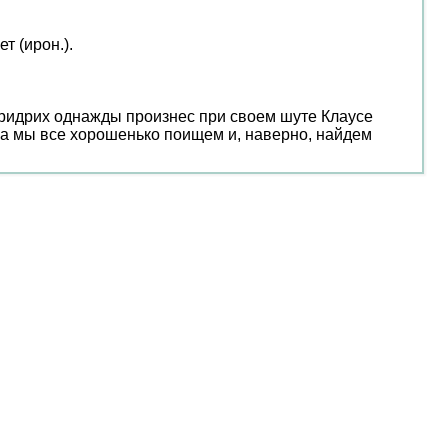
т (ирон.).
Фридрих однажды произнес при своем шуте Клаусе
втра мы все хорошенько поищем и, наверно, найдем