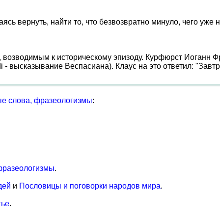
ь вернуть, найти то, что безвозвратно минуло, чего уже не
n, возводимым к историческому эпизоду. Курфюрст Иоганн 
idi - высказывание Веспасиана). Клаус на это ответил: "За
е слова, фразеологизмы
:
фразеологизмы
.
дей
и
Пословицы и поговорки народов мира
.
тье
.