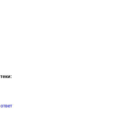
теки:
 ответ