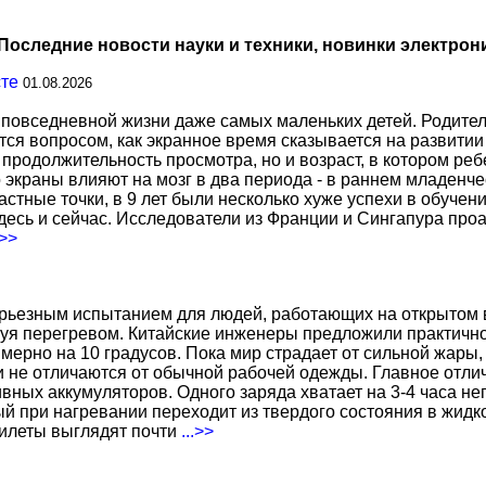
Последние новости науки и техники, новинки электрон
сте
01.08.2026
повседневной жизни даже самых маленьких детей. Родител
тся вопросом, как экранное время сказывается на развитии
о продолжительность просмотра, но и возраст, в котором р
о экраны влияют на мозг в два периода - в раннем младенче
тные точки, в 9 лет были несколько хуже успехи в обучении
есь и сейчас. Исследователи из Франции и Сингапура про
.>>
ерьезным испытанием для людей, работающих на открытом в
уя перегревом. Китайские инженеры предложили практичн
ерно на 10 градусов. Пока мир страдает от сильной жары,
не отличаются от обычной рабочей одежды. Главное отличи
вных аккумуляторов. Одного заряда хватает на 3-4 часа н
 при нагревании переходит из твердого состояния в жидко
жилеты выглядят почти
...>>