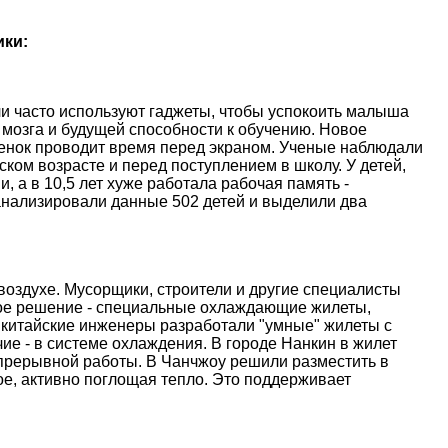
ики:
и часто используют гаджеты, чтобы успокоить малыша
 мозга и будущей способности к обучению. Новое
ебенок проводит время перед экраном. Ученые наблюдали
ском возрасте и перед поступлением в школу. У детей,
, а в 10,5 лет хуже работала рабочая память -
анализировали данные 502 детей и выделили два
оздухе. Мусорщики, строители и другие специалисты
ое решение - специальные охлаждающие жилеты,
 китайские инженеры разработали "умные" жилеты с
е - в системе охлаждения. В городе Нанкин в жилет
епрерывной работы. В Чанчжоу решили разместить в
е, активно поглощая тепло. Это поддерживает