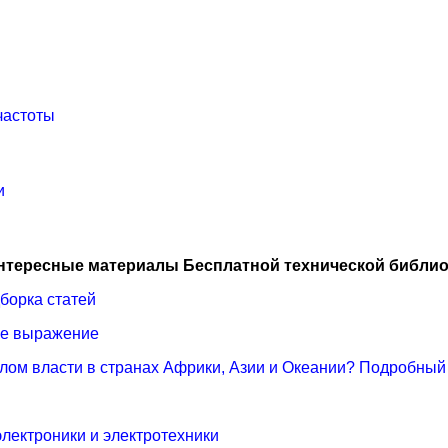
частоты
и
нтересные материалы Бесплатной технической библио
борка статей
тое выражение
олом власти в странах Африки, Азии и Океании? Подробный
электроники и электротехники