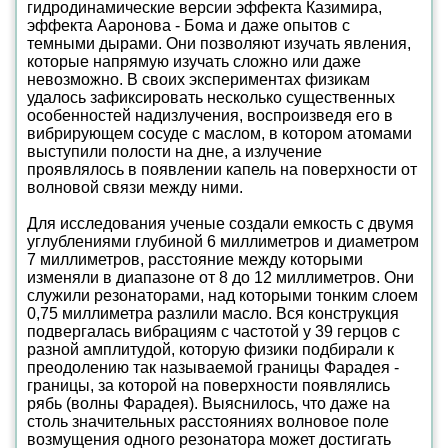
гидродинамические версии эффекта Казимира,
эффекта Ааронова - Бома и даже опытов с
темными дырами. Они позволяют изучать явления,
которые напрямую изучать сложно или даже
невозможно. В своих экспериментах физикам
удалось зафиксировать несколько существенных
особенностей надизлучения, воспроизведя его в
вибрирующем сосуде с маслом, в котором атомами
выступили полости на дне, а излучение
проявлялось в появлении капель на поверхности от
волновой связи между ними.
Для исследования ученые создали емкость с двумя
углублениями глубиной 6 миллиметров и диаметром
7 миллиметров, расстояние между которыми
изменяли в диапазоне от 8 до 12 миллиметров. Они
служили резонаторами, над которыми тонким слоем
0,75 миллиметра разлили масло. Вся конструкция
подвергалась вибрациям с частотой у 39 герцов с
разной амплитудой, которую физики подбирали к
преодолению так называемой границы Фарадея -
границы, за которой на поверхности появлялись
рябь (волны Фарадея). Выяснилось, что даже на
столь значительных расстояниях волновое поле
возмущения одного резонатора может достигать