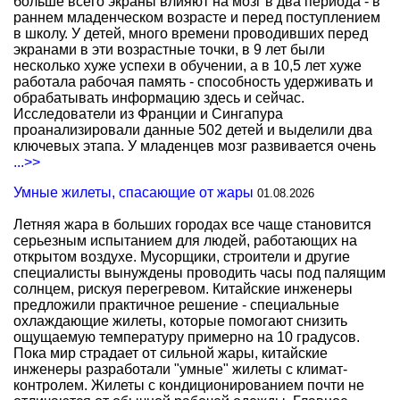
больше всего экраны влияют на мозг в два периода - в
раннем младенческом возрасте и перед поступлением
в школу. У детей, много времени проводивших перед
экранами в эти возрастные точки, в 9 лет были
несколько хуже успехи в обучении, а в 10,5 лет хуже
работала рабочая память - способность удерживать и
обрабатывать информацию здесь и сейчас.
Исследователи из Франции и Сингапура
проанализировали данные 502 детей и выделили два
ключевых этапа. У младенцев мозг развивается очень
...>>
Умные жилеты, спасающие от жары
01.08.2026
Летняя жара в больших городах все чаще становится
серьезным испытанием для людей, работающих на
открытом воздухе. Мусорщики, строители и другие
специалисты вынуждены проводить часы под палящим
солнцем, рискуя перегревом. Китайские инженеры
предложили практичное решение - специальные
охлаждающие жилеты, которые помогают снизить
ощущаемую температуру примерно на 10 градусов.
Пока мир страдает от сильной жары, китайские
инженеры разработали "умные" жилеты с климат-
контролем. Жилеты с кондиционированием почти не