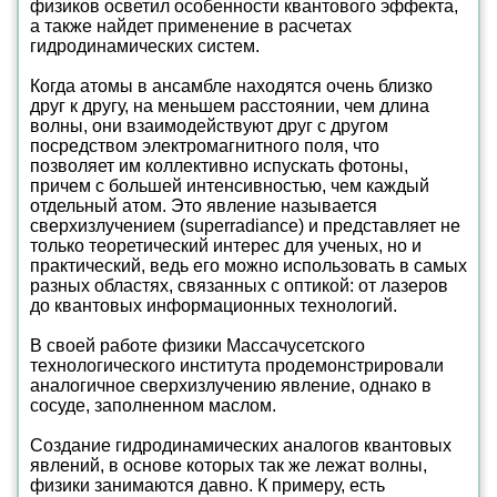
физиков осветил особенности квантового эффекта,
а также найдет применение в расчетах
гидродинамических систем.
Когда атомы в ансамбле находятся очень близко
друг к другу, на меньшем расстоянии, чем длина
волны, они взаимодействуют друг с другом
посредством электромагнитного поля, что
позволяет им коллективно испускать фотоны,
причем с большей интенсивностью, чем каждый
отдельный атом. Это явление называется
сверхизлучением (superradiance) и представляет не
только теоретический интерес для ученых, но и
практический, ведь его можно использовать в самых
разных областях, связанных с оптикой: от лазеров
до квантовых информационных технологий.
В своей работе физики Массачусетского
технологического института продемонстрировали
аналогичное сверхизлучению явление, однако в
сосуде, заполненном маслом.
Создание гидродинамических аналогов квантовых
явлений, в основе которых так же лежат волны,
физики занимаются давно. К примеру, есть