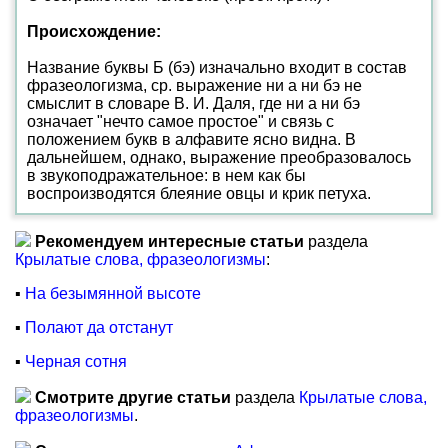
Происхождение:
Название буквы Б (бэ) изначально входит в состав
фразеологизма, ср. выражение ни а ни бэ не
смыслит в словаре В. И. Даля, где ни а ни бэ
означает "нечто самое простое" и связь с
положением букв в алфавите ясно видна. В
дальнейшем, однако, выражение преобразовалось
в звукоподражательное: в нем как бы
воспроизводятся блеяние овцы и крик петуха.
Рекомендуем интересные статьи
раздела
Крылатые слова, фразеологизмы
:
▪
На безымянной высоте
▪
Полают да отстанут
▪
Черная сотня
Смотрите другие статьи
раздела
Крылатые слова,
фразеологизмы
.