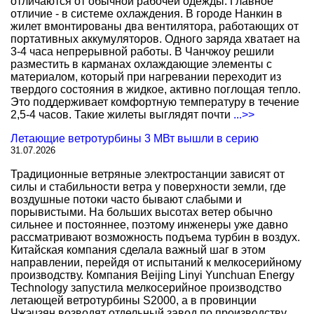
отличаются от обычной рабочей одежды. Главное
отличие - в системе охлаждения. В городе Нанкин в
жилет вмонтированы два вентилятора, работающих от
портативных аккумуляторов. Одного заряда хватает на
3-4 часа непрерывной работы. В Чанчжоу решили
разместить в карманах охлаждающие элементы с
материалом, который при нагревании переходит из
твердого состояния в жидкое, активно поглощая тепло.
Это поддерживает комфортную температуру в течение
2,5-4 часов. Такие жилеты выглядят почти
...>>
Летающие ветротурбины 3 МВт вышли в серию
31.07.2026
Традиционные ветряные электростанции зависят от
силы и стабильности ветра у поверхности земли, где
воздушные потоки часто бывают слабыми и
порывистыми. На больших высотах ветер обычно
сильнее и постояннее, поэтому инженеры уже давно
рассматривают возможность подъема турбин в воздух.
Китайская компания сделала важный шаг в этом
направлении, перейдя от испытаний к мелкосерийному
производству. Компания Beijing Linyi Yunchuan Energy
Technology запустила мелкосерийное производство
летающей ветротурбины S2000, а в провинции
Чжэцзян возводят отдельный завод по производству