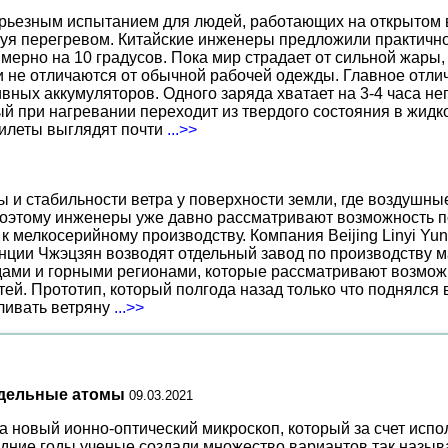
ерьезным испытанием для людей, работающих на открытом в
уя перегревом. Китайские инженеры предложили практичн
ерно на 10 градусов. Пока мир страдает от сильной жары,
не отличаются от обычной рабочей одежды. Главное отличи
вных аккумуляторов. Одного заряда хватает на 3-4 часа н
 при нагревании переходит из твердого состояния в жидко
жилеты выглядят почти
...>>
ы и стабильности ветра у поверхности земли, где воздушн
поэтому инженеры уже давно рассматривают возможность по
к мелкосерийному производству. Компания Beijing Linyi Yu
нции Чжэцзян возводят отдельный завод по производству м
ами и горными регионами, которые рассматривают возможн
ей. Прототип, который полгода назад только что поднялся
вливать ветряну
...>>
тдельные атомы
09.03.2021
а новый ионно-оптический микроскоп, который за счет исп
едние годы ученые создали множество вариантов так назыв