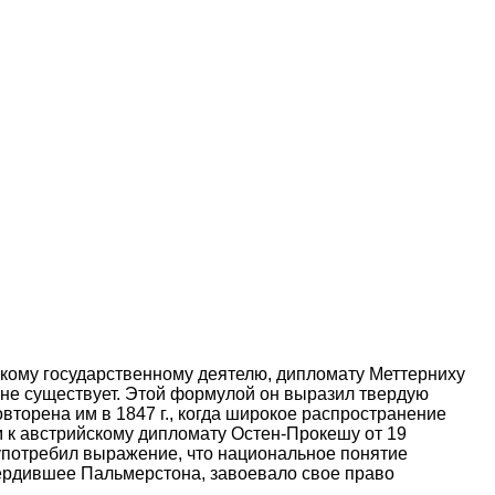
кому государственному деятелю, дипломату Меттерниху
я, не существует. Этой формулой он выразил твердую
вторена им в 1847 г., когда широкое распространение
м к австрийскому дипломату Остен-Прокешу от 19
я употребил выражение, что национальное понятие
ссердившее Пальмерстона, завоевало свое право