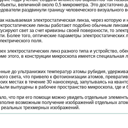
ъекты, величиной около 0,5 микрометра. Это достаточно дл
дователи раздвинули границу человеческого визуального в
к называемая электростатическая линза, через которую и 
лектростатические линзы работают подобно обычным линза
ируют свет за счет кривизны своей поверхности, то элект
и. Более того, оптические параметры электростатических 
лектрического поля.
рех электростатических линз разного типа и устройство, об
роме этого, в конструкции микроскопа имеется специальная
нные до ультранизких температур атомы рубидия, удержива
ого света, что привело к фотоионизации атомов, преврати
оих местах в течение 30 наносекунд, запутываясь на кван
были выпущены в рабочее пространство микроскопа, где и 
о, что при его помощи можно увидеть отдельные элементы,
вполне возможным получение изображений отдельных атом
ия реальных трехмерных изображений.