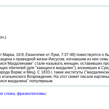
н.).
т Марка, 16:9, Евангелие от Луки, 7:37-48) повествуется о
вращена к праведной жизни Иисусом, изгнавшим из нее семь
ися Магдалинами" стали называть женщин. оставивших про
ющих обителей (для "кающихся магдалин"), возникших в С
орода Вормс и Мец). С 1833 г. такие институты ("магдалинс
итальянского Возрождения. На этот сюжет писали картины 
щаяся магдалина" популярным.
е слова, фразеологизмы
: