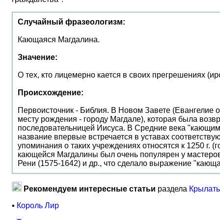
Случайный фразеологизм:
Кающаяся Магдалина.
Значение:
О тех, кто лицемерно кается в своих прегрешениях (иро
Происхождение:
Первоисточник - Библия. В Новом Завете (Евангелие о
месту рождения - городу Магдале), которая была воз
последовательницей Иисуса. В Средние века "кающим
название впервые встречается в уставах соответству
упоминания о таких учреждениях относятся к 1250 г. (г
кающейся Магдалины был очень популярен у мастеров 
Рени (1575-1642) и др., что сделало выражение "каю
Рекомендуем интересные статьи
раздела
Крылаты
▪
Король Лир