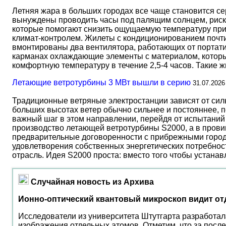
Летняя жара в больших городах все чаще становится с
вынуждены проводить часы под палящим солнцем, риск
которые помогают снизить ощущаемую температуру прим
климат-контролем. Жилеты с кондиционированием почти 
вмонтированы два вентилятора, работающих от портати
карманах охлаждающие элементы с материалом, который
комфортную температуру в течение 2,5-4 часов. Такие 
Летающие ветротурбины 3 МВт вышли в серию
31.07.2026
Традиционные ветряные электростанции зависят от сил
больших высотах ветер обычно сильнее и постояннее, 
важный шаг в этом направлении, перейдя от испытаний 
производство летающей ветротурбины S2000, а в прови
предварительные договоренности с прибрежными город
удовлетворения собственных энергетических потребност
отрасль. Идея S2000 проста: вместо того чтобы устана
Случайная новость из Архива
Ионно-оптический квантовый микроскоп видит о
Исследователи из университета Штутгарта разработал
изображения отдельных атомов. Отметим, что за посл