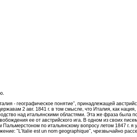
ю.
алия - географическое понятие", принадлежащей австрийс
ержавам 2 авг. 1841 г. в том смысле, что Италия, как наци
подство над итальянскими областями. Эта же фраза была по
обождения ее от австрийского ига. В одном из своих писе
дом Пальмерстоном по итальянскому вопросу летом 1847 г. 
ение: "L’ltalie est un nom geographique", чрезвычайно ра