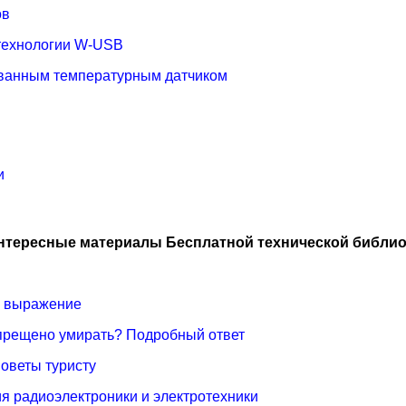
ов
 технологии W-USB
ованным температурным датчиком
и
нтересные материалы Бесплатной технической библио
ое выражение
апрещено умирать? Подробный ответ
оветы туристу
я радиоэлектроники и электротехники