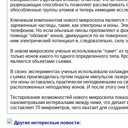
разрешающая способность позволяет рассматривать об
обособленные группы атомов и теперь немецкие иссле
Ключевым компонентом нового микроскопа является та
заряженные частицы, такие, как электроны и ионы. Э
телефонов. Но если обычные линзы преломляют и фокус
помощи "облаков" ионов, движущихся по их поверхност
ним электрический потенциал и, следовательно, силу э
В новом микроскопе ученые использовали "пакет" из т
только ионов какого-то одного определенного типа. К
являются объектами съемки.
В своих экспериментах ученые использовали охлажде
съемка производилась путем подачи импульсов лазерн
эти ионы оставались практически неподвижными на св
расположенных неподалеку ионов. И после этого они 
Тестирование возможностей нового микроскопа показал
нанометровыми интервалами между ними, что делает 
составляет 70 микрометров, чего хватает для создан
Другие интересные новости: