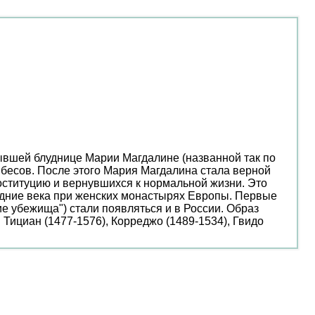
 бывшей блуднице Марии Магдалине (названной так по
 бесов. После этого Мария Магдалина стала верной
ституцию и вернувшихся к нормальной жизни. Это
редние века при женских монастырях Европы. Первые
кие убежища") стали появляться и в России. Образ
Тициан (1477-1576), Корреджо (1489-1534), Гвидо