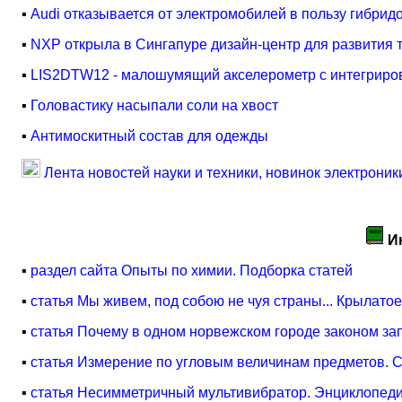
▪
Audi отказывается от электромобилей в пользу гибрид
▪
NXP открыла в Сингапуре дизайн-центр для развития
▪
LIS2DTW12 - малошумящий акселерометр с интегрир
▪
Головастику насыпали соли на хвост
▪
Антимоскитный состав для одежды
Лента новостей науки и техники, новинок электроник
И
▪
раздел сайта Опыты по химии. Подборка статей
▪
статья Мы живем, под собою не чуя страны... Крылат
▪
статья Почему в одном норвежском городе законом з
▪
статья Измерение по угловым величинам предметов. С
▪
статья Несимметричный мультивибратор. Энциклопеди