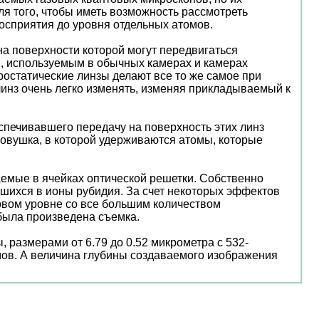
я того, чтобы иметь возможность рассмотреть
осприятия до уровня отдельных атомов.
на поверхности которой могут передвигаться
м, используемым в обычных камерах и камерах
ростатические линзы делают все то же самое при
линз очень легко изменять, изменяя прикладываемый к
еспечивавшего передачу на поверхность этих линз
 ловушка, в которой удерживаются атомы, которые
емые в ячейках оптической решетки. Собственно
вшихся в ионы рубидия. За счет некоторых эффектов
товом уровне со все большим количеством
была произведена съемка.
 размерами от 6.79 до 0.52 микрометра с 532-
ов. А величина глубины создаваемого изображения