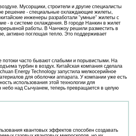
оздухе. Мусорщики, строители и другие специалисты
ое решение - специальные охлаждающие жилеты,
 китайские инженеры разработали "умные" жилеты с
е - в системе охлаждения. В городе Нанкин в жилет
епрерывной работы. В Чанчжоу решили разместить в
е, активно поглощая тепло. Это поддерживает
ые потоки часто бывают слабыми и порывистыми. На
дъема турбин в воздух. Китайская компания сделала
nchuan Energy Technology запустила мелкосерийное
атериалов для оболочки аппарата. У компании уже есть
ость использования этой технологии для
 в небо над Сычуанем, теперь превращается в целую
ользования квантовых эффектов способен создавать
аемых газовых квантовых микроскопов, но их