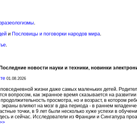
фразеологизмы
.
дей
и
Пословицы и поговорки народов мира
.
тье
.
Последние новости науки и техники, новинки электрон
сте
01.08.2026
повседневной жизни даже самых маленьких детей. Родител
тся вопросом, как экранное время сказывается на развитии
о продолжительность просмотра, но и возраст, в котором р
о экраны влияют на мозг в два периода - в раннем младенче
тные точки, в 9 лет были несколько хуже успехи в обучении
есь и сейчас. Исследователи из Франции и Сингапура про
.>>