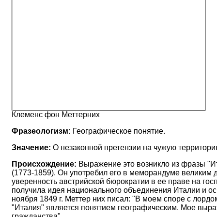
Клеменс фон Меттерних
Фразеологизм:
Географическое понятие.
Значение:
О незаконной претензии на чужую территори
Происхождение:
Выражение это возникло из фразы "Ит
(1773-1859). Он употребил его в меморандуме великим д
уверенность австрийской бюрократии в ее праве на гос
получила идея национального объединения Италии и осв
ноября 1849 г. Меттер них писал: "В моем споре с лор
"Италия" является понятием географическим. Мое выраж
гражданства".