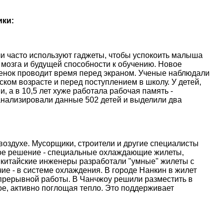
ики:
и часто используют гаджеты, чтобы успокоить малыша
 мозга и будущей способности к обучению. Новое
ебенок проводит время перед экраном. Ученые наблюдали
ском возрасте и перед поступлением в школу. У детей,
, а в 10,5 лет хуже работала рабочая память -
анализировали данные 502 детей и выделили два
оздухе. Мусорщики, строители и другие специалисты
ое решение - специальные охлаждающие жилеты,
 китайские инженеры разработали "умные" жилеты с
е - в системе охлаждения. В городе Нанкин в жилет
епрерывной работы. В Чанчжоу решили разместить в
е, активно поглощая тепло. Это поддерживает