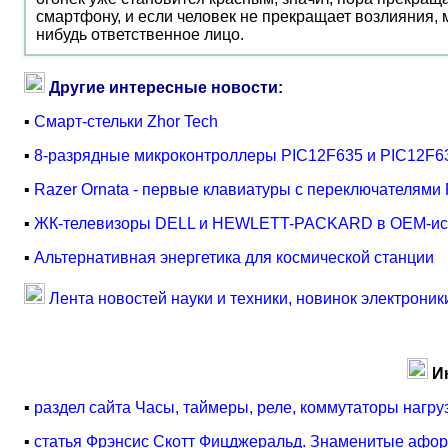
смартфону, и если человек не прекращает возлияния,
нибудь ответственное лицо.
Другие интересные новости:
▪
Смарт-стельки Zhor Tech
▪
8-разрядные микроконтроллеры PIC12F635 и PIC12F6
▪
Razer Ornata - первые клавиатуры с переключателями
▪
ЖК-телевизоры DELL и HEWLETT-PACKARD в OEM-и
▪
Альтернативная энергетика для космической станции
Лента новостей науки и техники, новинок электроник
И
▪
раздел сайта Часы, таймеры, реле, коммутаторы нагру
▪
статья Фрэнсис Скотт Фицджеральд. Знаменитые афо