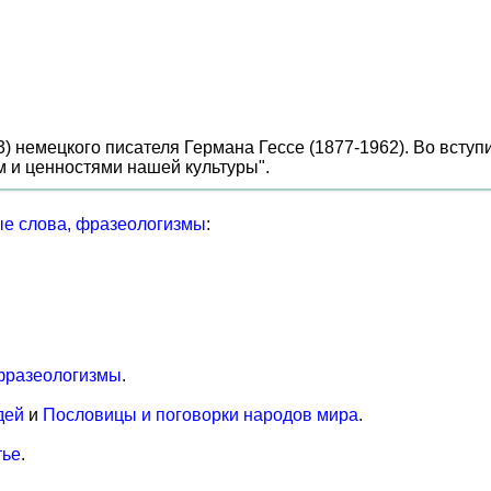
43) немецкого писателя Германа Гессе (1877-1962). Во вступ
ием и ценностями нашей культуры".
е слова, фразеологизмы
:
фразеологизмы
.
дей
и
Пословицы и поговорки народов мира
.
тье
.