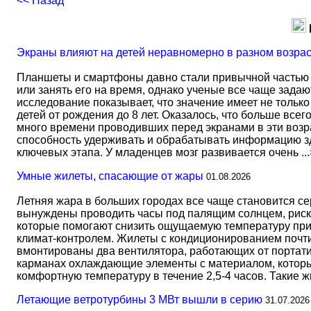
<< Назад
Экраны влияют на детей неравномерно в разном возра
Планшеты и смартфоны давно стали привычной частью 
или занять его на время, однако ученые все чаще задаю
исследование показывает, что значение имеет не тольк
детей от рождения до 8 лет. Оказалось, что больше всег
много времени проводивших перед экранами в эти возрас
способность удерживать и обрабатывать информацию зд
ключевых этапа. У младенцев мозг развивается очень
..
Умные жилеты, спасающие от жары
01.08.2026
Летняя жара в больших городах все чаще становится с
вынуждены проводить часы под палящим солнцем, риск
которые помогают снизить ощущаемую температуру прим
климат-контролем. Жилеты с кондиционированием почти 
вмонтированы два вентилятора, работающих от портати
карманах охлаждающие элементы с материалом, который
комфортную температуру в течение 2,5-4 часов. Такие 
Летающие ветротурбины 3 МВт вышли в серию
31.07.2026