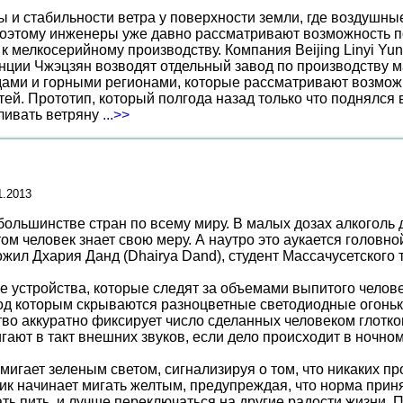
ы и стабильности ветра у поверхности земли, где воздушн
поэтому инженеры уже давно рассматривают возможность по
к мелкосерийному производству. Компания Beijing Linyi Yu
нции Чжэцзян возводят отдельный завод по производству м
ами и горными регионами, которые рассматривают возможн
ей. Прототип, который полгода назад только что поднялся
вливать ветряну
...>>
1.2013
большинстве стран по всему миру. В малых дозах алкоголь 
м человек знает свою меру. А наутро это аукается головной
 Дхария Данд (Dhairya Dand), студент Массачусетского т
е устройства, которые следят за объемами выпитого челове
под которым скрываются разноцветные светодиодные огоньк
во аккуратно фиксирует число сделанных человеком глотко
гают в такт внешних звуков, если дело происходит в ночном
 мигает зеленым светом, сигнализируя о том, что никаких 
 начинает мигать желтым, предупреждая, что норма принят
ать пить, и лучше переключаться на другие радости жизни. 