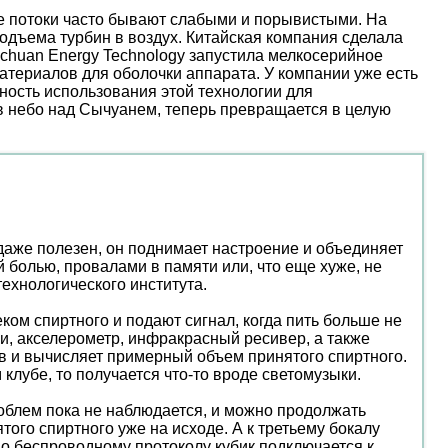
ые потоки часто бывают слабыми и порывистыми. На
дъема турбин в воздух. Китайская компания сделала
nchuan Energy Technology запустила мелкосерийное
атериалов для оболочки аппарата. У компании уже есть
ость использования этой технологии для
 в небо над Сычуанем, теперь превращается в целую
даже полезен, он поднимает настроение и объединяет
 болью, провалами в памяти или, что еще хуже, не
ехнологического института.
ком спиртного и подают сигнал, когда пить больше не
и, акселерометр, инфракрасный ресивер, а также
в и вычисляет примерный объем принятого спиртного.
 клубе, то получается что-то вроде светомузыки.
проблем пока не наблюдается, и можно продолжать
ого спиртного уже на исходе. А к третьему бокалу
По беспроводному протоколу кубик подключается к