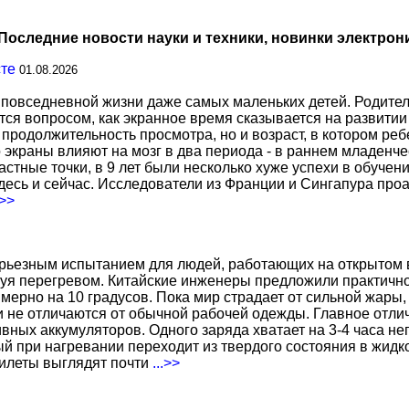
Последние новости науки и техники, новинки электрон
сте
01.08.2026
повседневной жизни даже самых маленьких детей. Родител
тся вопросом, как экранное время сказывается на развитии
о продолжительность просмотра, но и возраст, в котором р
о экраны влияют на мозг в два периода - в раннем младенче
тные точки, в 9 лет были несколько хуже успехи в обучении
есь и сейчас. Исследователи из Франции и Сингапура про
.>>
ерьезным испытанием для людей, работающих на открытом в
уя перегревом. Китайские инженеры предложили практичн
ерно на 10 градусов. Пока мир страдает от сильной жары,
не отличаются от обычной рабочей одежды. Главное отличи
вных аккумуляторов. Одного заряда хватает на 3-4 часа н
 при нагревании переходит из твердого состояния в жидко
жилеты выглядят почти
...>>