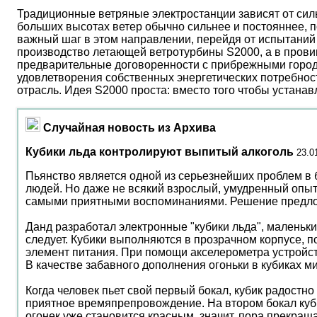
Традиционные ветряные электростанции зависят от сил
больших высотах ветер обычно сильнее и постояннее, 
важный шаг в этом направлении, перейдя от испытаний 
производство летающей ветротурбины S2000, а в прови
предварительные договоренности с прибрежными город
удовлетворения собственных энергетических потребност
отрасль. Идея S2000 проста: вместо того чтобы устана
Случайная новость из Архива
Кубики льда контролируют выпитый алкоголь
23.0
Пьянство является одной из серьезнейших проблем в 
людей. Но даже не всякий взрослый, умудренный опыто
самыми приятными воспоминаниями. Решение предложил
Данд разработал электронные "кубики льда", маленьки
следует. Кубики выполняются в прозрачном корпусе, 
элемент питания. При помощи акселерометра устройст
В качестве забавного дополнения огоньки в кубиках ми
Когда человек пьет свой первый бокал, кубик радостно
приятное времяпрепровождение. На втором бокал кубик
огонек уже становится красным, значит, пора прекращ