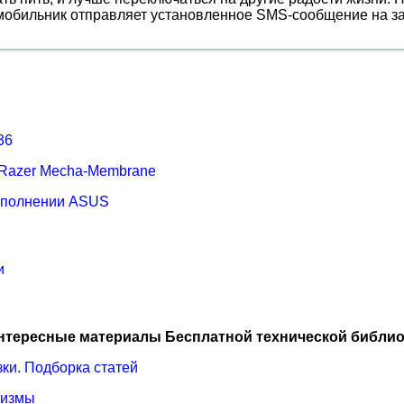
 мобильник отправляет установленное SMS-сообщение на з
36
 Razer Mecha-Membrane
сполнении ASUS
и
нтересные материалы Бесплатной технической библио
зки. Подборка статей
ризмы