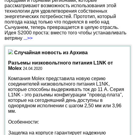
городами и горными регионами, которые
рассматривают возможность использования этой
технологии для удовлетворения собственных
энергетических потребностей. Прототип, который
полгода назад только что поднялся в небо над
Сычуанем, теперь превращается в целую отрасль.
Идея S2000 проста: вместо того чтобы устанавливать
ветряну
...>>
Случайная новость из Архива
Разъемы низковольтного питания L1NK от
Molex
24.04.2020
Компания Molex представила новую серию
соединителей низковольтного питания L1NK,
которые способны выдерживать ток до 11 А. Серия
L1NK - это разъемы конфигурации "провод-плата",
которые на сегодняшний день доступны в
однорядном исполнении с шагом 2,50 мм или 3,96
мм.
Особенности:
Защелка на корпусе гарантирует надежную