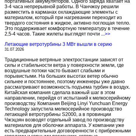
портативных аккумуляторов. Одного заряда хватает на
3-4 часа непрерывной работы. В Чанчжоу решили
разместить в карманах охлаждающие элементы с
материалом, который при нагревании переходит из
твердого состояния в жидкое, активно поглощая тепло.
Это поддерживает комфортную температуру в течение
2,5-4 часов. Такие жилеты выглядят почти
...>>
Летающие ветротурбины 3 МВт вышли в серию
31.07.2026
Традиционные ветряные электростанции зависят от
силы и стабильности ветра у поверхности земли, где
воздушные потоки часто бывают слабыми и
порывистыми. На больших высотах ветер обычно
сильнее и постояннее, поэтому инженеры уже давно
рассматривают возможность подъема турбин в воздух.
Китайская компания сделала важный шаг в этом
направлении, перейдя от испытаний к мелкосерийному
производству. Компания Beijing Linyi Yunchuan Energy
Technology запустила мелкосерийное производство
летающей ветротурбины S2000, а в провинции
Чжэцзян возводят отдельный завод по производству
материалов для оболочки аппарата. У компании уже
есть предварительные договоренности с прибрежными