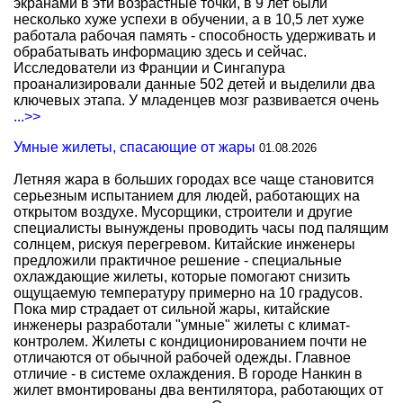
экранами в эти возрастные точки, в 9 лет были
несколько хуже успехи в обучении, а в 10,5 лет хуже
работала рабочая память - способность удерживать и
обрабатывать информацию здесь и сейчас.
Исследователи из Франции и Сингапура
проанализировали данные 502 детей и выделили два
ключевых этапа. У младенцев мозг развивается очень
...>>
Умные жилеты, спасающие от жары
01.08.2026
Летняя жара в больших городах все чаще становится
серьезным испытанием для людей, работающих на
открытом воздухе. Мусорщики, строители и другие
специалисты вынуждены проводить часы под палящим
солнцем, рискуя перегревом. Китайские инженеры
предложили практичное решение - специальные
охлаждающие жилеты, которые помогают снизить
ощущаемую температуру примерно на 10 градусов.
Пока мир страдает от сильной жары, китайские
инженеры разработали "умные" жилеты с климат-
контролем. Жилеты с кондиционированием почти не
отличаются от обычной рабочей одежды. Главное
отличие - в системе охлаждения. В городе Нанкин в
жилет вмонтированы два вентилятора, работающих от