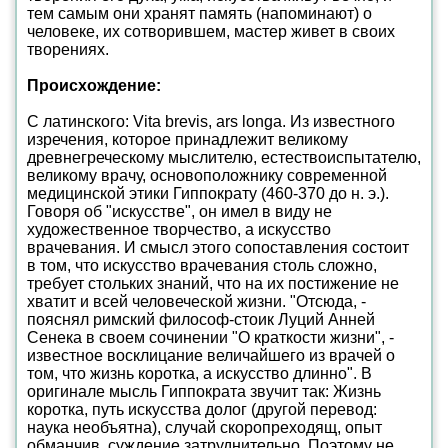
тем самым они хранят память (напоминают) о
человеке, их сотворившем, мастер живет в своих
творениях.
Происхождение:
С латинского: Vita brevis, ars longa. Из известного
изречения, которое принадлежит великому
древнегреческому мыслителю, естествоиспытателю,
великому врачу, основоположнику современной
медицинской этики Гиппократу (460-370 до н. э.).
Говоря об "искусстве", он имел в виду не
художественное творчество, а искусство
врачевания. И смысл этого сопоставления состоит
в том, что искусство врачевания столь сложно,
требует стольких знаний, что на их постижение не
хватит и всей человеческой жизни. "Отсюда, -
пояснял римский философ-стоик Луций Анней
Сенека в своем сочинении "О краткости жизни", -
известное восклицание величайшего из врачей о
том, что жизнь коротка, а искусство длинно". В
оригинале мысль Гиппократа звучит так: Жизнь
коротка, путь искусства долог (другой перевод:
наука необъятна), случай скоропреходящ, опыт
обманчив, суждение затруднительно. Поэтому не