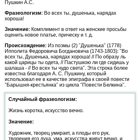
Пушкин А.С.
Фразеологизм:
Во всех ты, душенька, нарядах
хороша!
Значение:
Комплимент в ответ на женские просьбы
оценить новое платье, прическу и т. д.
Происхождение:
Из поэмы (2) "Душенька" (1778)
Ипполита Федоровича Богдановича (1743-1803): "Во
всех ты, Душенька, нарядах хороша! // По образу ль
какой царицы ты одета, // Пастушкою ли где сидишь у
шалаша - // Во всех ты чудо света". Эта строка более
известна благодаря А. С. Пушкину, который
использовал ее в качестве эпиграфа к своей повести
"Барышня-крестьянка" из цикла "Повести Белкина".
Случайный фразеологизм:
Жизнь коротка, искусство вечно.
Значение:
Художник, творец умирает, а плоды его рук,
творения его духа, ума, искусства живут вечно, и