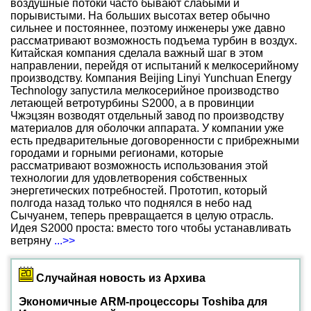
воздушные потоки часто бывают слабыми и
порывистыми. На больших высотах ветер обычно
сильнее и постояннее, поэтому инженеры уже давно
рассматривают возможность подъема турбин в воздух.
Китайская компания сделала важный шаг в этом
направлении, перейдя от испытаний к мелкосерийному
производству. Компания Beijing Linyi Yunchuan Energy
Technology запустила мелкосерийное производство
летающей ветротурбины S2000, а в провинции
Чжэцзян возводят отдельный завод по производству
материалов для оболочки аппарата. У компании уже
есть предварительные договоренности с прибрежными
городами и горными регионами, которые
рассматривают возможность использования этой
технологии для удовлетворения собственных
энергетических потребностей. Прототип, который
полгода назад только что поднялся в небо над
Сычуанем, теперь превращается в целую отрасль.
Идея S2000 проста: вместо того чтобы устанавливать
ветряну
...>>
Случайная новость из Архива
Экономичные ARM-процессоры Toshiba для