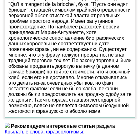
"Qu’ils mangent de la brioche", букв. "Пусть они едят
бриоши", ставшей символом крайней отрешенности
верховной абсолютистской власти от реальных
проблем простого народа. Имеет запутанное
происхождение. По наиболее расхожей версии
принадлежит Марии-Антуанетте, хотя
хронологическое сопоставление биографических
данных королевы не соответствует ни дате
появления фразы, ни ее содержанию. Существует
мнение, что эту фразу толкуют превратно, не зная
традиций торговли тех лет. По закону торговцы были
обязаны продавать дорогую выпечку (в данном
случае бриоши) по той же стоимости, что и обычный
хлеб, если его не доставало. Многие отказывались
это делать из-за очевидных убытков, но факт
остается фактом: если не было хлеба, пекарни
должны были предоставлять на продажу сдобу за те
же деньги. Так что фраза, ставшая легендарной,
возможно, вовсе не является символом бездушной
жестокости французского абсолютизма.
Рекомендуем интересные статьи
раздела
Крылатые слова, фразеологизмы
: