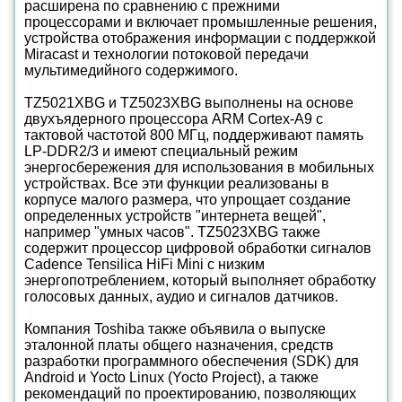
расширена по сравнению с прежними
процессорами и включает промышленные решения,
устройства отображения информации с поддержкой
Miracast и технологии потоковой передачи
мультимедийного содержимого.
TZ5021XBG и TZ5023XBG выполнены на основе
двухъядерного процессора ARM Cortex-A9 с
тактовой частотой 800 МГц, поддерживают память
LP-DDR2/3 и имеют специальный режим
энергосбережения для использования в мобильных
устройствах. Все эти функции реализованы в
корпусе малого размера, что упрощает создание
определенных устройств "интернета вещей",
например "умных часов". TZ5023XBG также
содержит процессор цифровой обработки сигналов
Cadence Tensilica HiFi Mini с низким
энергопотреблением, который выполняет обработку
голосовых данных, аудио и сигналов датчиков.
Компания Toshiba также объявила о выпуске
эталонной платы общего назначения, средств
разработки программного обеспечения (SDK) для
Android и Yocto Linux (Yocto Project), а также
рекомендаций по проектированию, позволяющих