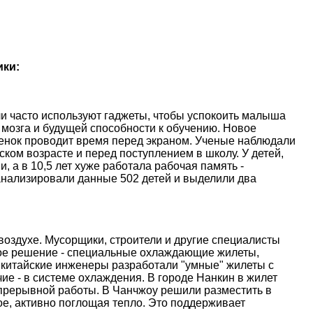
ики:
и часто используют гаджеты, чтобы успокоить малыша
 мозга и будущей способности к обучению. Новое
ебенок проводит время перед экраном. Ученые наблюдали
ском возрасте и перед поступлением в школу. У детей,
, а в 10,5 лет хуже работала рабочая память -
анализировали данные 502 детей и выделили два
оздухе. Мусорщики, строители и другие специалисты
ое решение - специальные охлаждающие жилеты,
 китайские инженеры разработали "умные" жилеты с
е - в системе охлаждения. В городе Нанкин в жилет
епрерывной работы. В Чанчжоу решили разместить в
е, активно поглощая тепло. Это поддерживает