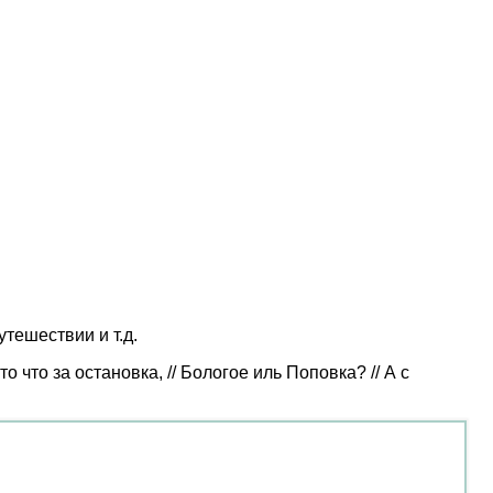
тешествии и т.д.
что за остановка, // Бологое иль Поповка? // А с