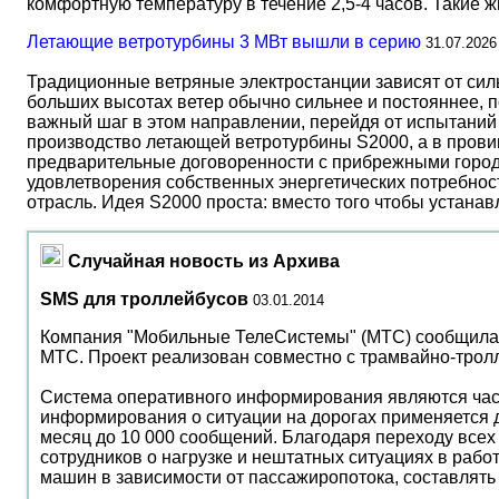
комфортную температуру в течение 2,5-4 часов. Такие 
Летающие ветротурбины 3 МВт вышли в серию
31.07.2026
Традиционные ветряные электростанции зависят от сил
больших высотах ветер обычно сильнее и постояннее, 
важный шаг в этом направлении, перейдя от испытаний 
производство летающей ветротурбины S2000, а в прови
предварительные договоренности с прибрежными город
удовлетворения собственных энергетических потребност
отрасль. Идея S2000 проста: вместо того чтобы устана
Случайная новость из Архива
SMS для троллейбусов
03.01.2014
Компания "Мобильные ТелеСистемы" (МТС) сообщила 
МТС. Проект реализован совместно с трамвайно-тро
Система оперативного информирования являются част
информирования о ситуации на дорогах применяется 
месяц до 10 000 сообщений. Благодаря переходу все
сотрудников о нагрузке и нештатных ситуациях в раб
машин в зависимости от пассажиропотока, составлять