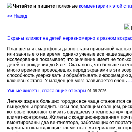
Читайте и пишите
полезные
комментарии к этой ста
<< Назад
Экраны влияют на детей неравномерно в разном возра
Планшеты и смартфоны давно стали привычной частью 
или занять его на время, однако ученые все чаще задаю
исследование показывает, что значение имеет не тольк
детей от рождения до 8 лет. Оказалось, что больше всег
много времени проводивших перед экранами в эти возрас
способность удерживать и обрабатывать информацию зд
ключевых этапа. У младенцев мозг развивается очень
..
Умные жилеты, спасающие от жары
01.08.2026
Летняя жара в больших городах все чаще становится с
вынуждены проводить часы под палящим солнцем, риск
которые помогают снизить ощущаемую температуру прим
климат-контролем. Жилеты с кондиционированием почти 
вмонтированы два вентилятора, работающих от портати
карманах охлаждающие элементы с материалом, который