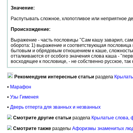
Значение:
Распутывать сложное, хлопотливое или неприятное дел
Происхождение:
Выражение - часть пословицы "Сам кашу заварил, сам 
оборота: 1) выражение и соответствующая пословица 
бытовым и обрядовым отношением к каше, сложностью у
отталкиваются от особого значения слова каша - "перво
восходящее к пословице, - не собственно русское, так
Рекомендуем интересные статьи
раздела
Крылаты
▪
Марафон
▪
Узы Гименея
▪
Дверь отперта для званных и незванных
Смотрите другие статьи
раздела
Крылатые слова, 
Смотрите также
разделы
Афоризмы знаменитых лю