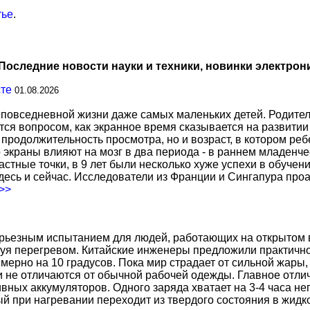
тье
.
Последние новости науки и техники, новинки электрон
сте
01.08.2026
повседневной жизни даже самых маленьких детей. Родител
тся вопросом, как экранное время сказывается на развитии
о продолжительность просмотра, но и возраст, в котором р
о экраны влияют на мозг в два периода - в раннем младенче
тные точки, в 9 лет были несколько хуже успехи в обучении
есь и сейчас. Исследователи из Франции и Сингапура про
.>>
ерьезным испытанием для людей, работающих на открытом в
уя перегревом. Китайские инженеры предложили практичн
ерно на 10 градусов. Пока мир страдает от сильной жары,
не отличаются от обычной рабочей одежды. Главное отличи
вных аккумуляторов. Одного заряда хватает на 3-4 часа н
 при нагревании переходит из твердого состояния в жидко