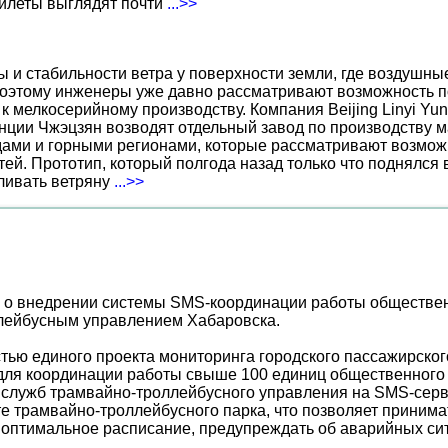
жилеты выглядят почти
...>>
ы и стабильности ветра у поверхности земли, где воздушн
поэтому инженеры уже давно рассматривают возможность по
к мелкосерийному производству. Компания Beijing Linyi Yu
нции Чжэцзян возводят отдельный завод по производству м
ами и горными регионами, которые рассматривают возможн
ей. Прототип, который полгода назад только что поднялся
вливать ветряну
...>>
о внедрении системы SMS-координации работы общественн
ллейбусным управлением Хабаровска.
ью единого проекта мониторинга городского пассажирског
для координации работы свыше 100 единиц общественного 
х служб трамвайно-троллейбусного управления на SMS-се
оте трамвайно-троллейбусного парка, что позволяет прини
 оптимальное расписание, предупреждать об аварийных си