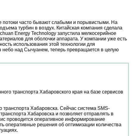
ые потоки часто бывают слабыми и порывистыми. На
дъема турбин в воздух. Китайская компания сделала
nchuan Energy Technology запустила мелкосерийное
атериалов для оболочки аппарата. У компании уже есть
ость использования этой технологии для
 в небо над Сычуанем, теперь превращается в целую
ого транспорта Хабаровского края на базе сервисов
о транспорта Хабаровска. Сейчас система SMS-
транспорта Хабаровска и позволяет отправлять в
рвис проводится оперативное информирование
мать оперативные решения об оптимизации количества
туациях.