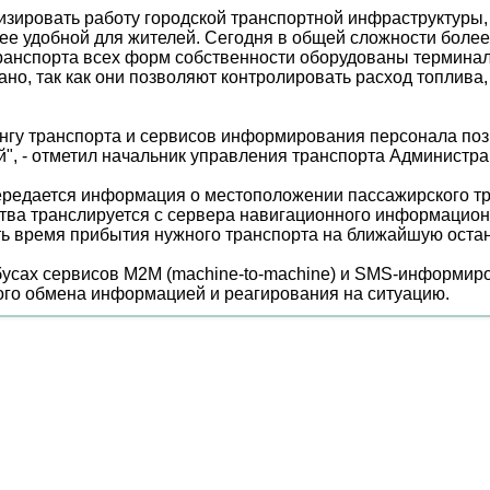
зировать работу городской транспортной инфраструктуры,
олее удобной для жителей. Сегодня в общей сложности боле
 транспорта всех форм собственности оборудованы терми
но, так как они позволяют контролировать расход топлива
гу транспорта и сервисов информирования персонала позв
й", - отметил начальник управления транспорта Админист
редается информация о местоположении пассажирского тр
ва транслируется с сервера навигационного информационн
ь время прибытия нужного транспорта на ближайшую остан
бусах сервисов M2M (machine-to-machine) и SMS-информир
ого обмена информацией и реагирования на ситуацию.