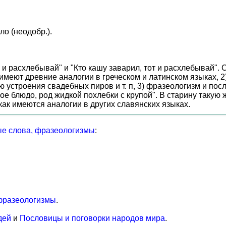
о (неодобр.).
и расхлебывай" и "Кто кашу заварил, тот и расхлебывай".
имеют древние аналогии в греческом и латинском языках, 
строения свадебных пиров и т. п, 3) фразеологизм и посл
е блюдо, род жидкой похлебки с крупой". В старину такую жи
 как имеются аналогии в других славянских языках.
е слова, фразеологизмы
:
фразеологизмы
.
дей
и
Пословицы и поговорки народов мира
.