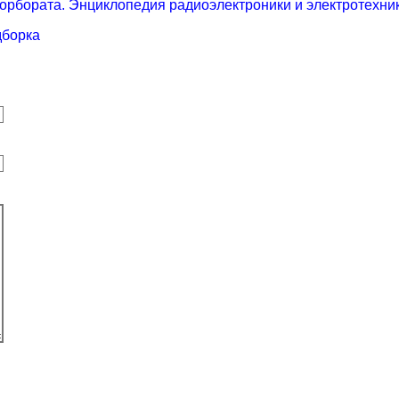
афторбората. Энциклопедия радиоэлектроники и электротехни
дборка