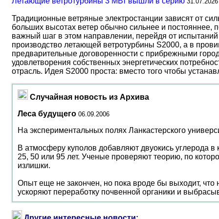
Летающие ветротурбины 3 МВт вышли в серию
31.07.2026
Традиционные ветряные электростанции зависят от сил
больших высотах ветер обычно сильнее и постояннее, 
важный шаг в этом направлении, перейдя от испытаний 
производство летающей ветротурбины S2000, а в прови
предварительные договоренности с прибрежными город
удовлетворения собственных энергетических потребност
отрасль. Идея S2000 проста: вместо того чтобы устана
Случайная новость из Архива
Леса будущего
06.09.2006
На экспериментальных полях Ланкастерского университ
В атмосферу куполов добавляют двуокись углерода в к
25, 50 или 95 лет. Ученые проверяют теорию, по кото
излишки.
Опыт еще не закончен, но пока вроде бы выходит, чт
ускоряют переработку почвенной органики и выбрасыв
Другие интересные новости: