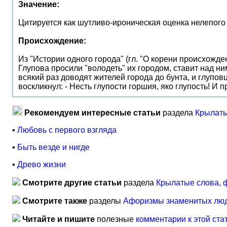
Значение:
Цитируется как шутливо-ироническая оценка нелепого 
Происхождение:
Из "Истории одного города" (гл. "О корени происхожд
Глупова просили "володеть" их городом, ставит над ни
всякий раз доводят жителей города до бунта, и глупо
воскликнул: - Несть глупости горшия, яко глупость! И
Рекомендуем интересные статьи
раздела
Крылаты
▪
Любовь с первого взгляда
▪
Быть везде и нигде
▪
Древо жизни
Смотрите другие статьи
раздела
Крылатые слова, 
Смотрите также
разделы
Афоризмы знаменитых лю
Читайте и пишите
полезные
комментарии к этой ста