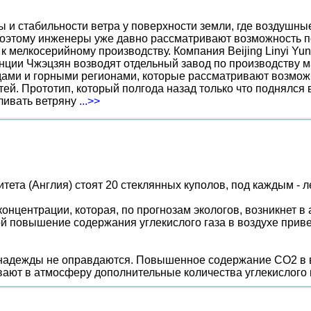
ы и стабильности ветра у поверхности земли, где воздушн
поэтому инженеры уже давно рассматривают возможность по
к мелкосерийному производству. Компания Beijing Linyi Yu
нции Чжэцзян возводят отдельный завод по производству м
ами и горными регионами, которые рассматривают возможн
ей. Прототип, который полгода назад только что поднялся
вливать ветряну
...>>
ета (Англия) стоят 20 стеклянных куполов, под каждым - ле
онцентрации, которая, по прогнозам экологов, возникнет в
рой повышение содержания углекислого газа в воздухе приве
о надежды не оправдаются. Повышенное содержание CO2 в 
ают в атмосферу дополнительные количества углекислого 