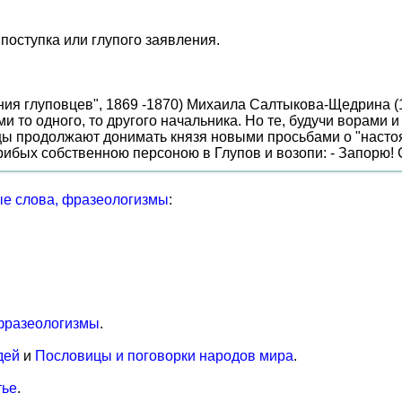
поступка или глупого заявления.
ения глуповцев", 1869 -1870) Михаила Салтыкова-Щедрина (1
ми то одного, то другого начальника. Но те, будучи ворами
вцы продолжают донимать князя новыми просьбами о "настоя
 прибых собственною персоною в Глупов и возопи: - Запорю!
е слова, фразеологизмы
:
фразеологизмы
.
дей
и
Пословицы и поговорки народов мира
.
тье
.