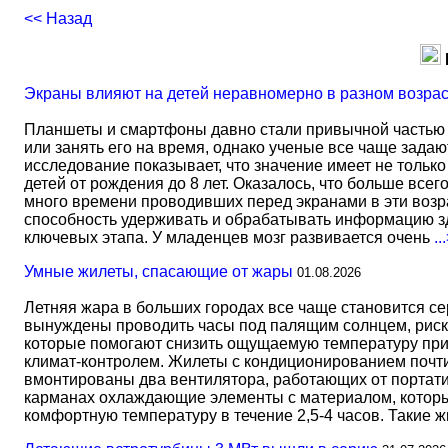
<< Назад
Экраны влияют на детей неравномерно в разном возра
Планшеты и смартфоны давно стали привычной частью 
или занять его на время, однако ученые все чаще задаю
исследование показывает, что значение имеет не тольк
детей от рождения до 8 лет. Оказалось, что больше всег
много времени проводивших перед экранами в эти возрас
способность удерживать и обрабатывать информацию зд
ключевых этапа. У младенцев мозг развивается очень
..
Умные жилеты, спасающие от жары
01.08.2026
Летняя жара в больших городах все чаще становится с
вынуждены проводить часы под палящим солнцем, риск
которые помогают снизить ощущаемую температуру прим
климат-контролем. Жилеты с кондиционированием почти 
вмонтированы два вентилятора, работающих от портати
карманах охлаждающие элементы с материалом, который
комфортную температуру в течение 2,5-4 часов. Такие 