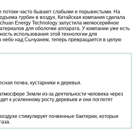
ые потоки часто бывают слабыми и порывистыми. На
дъема турбин в воздух. Китайская компания сделала
nchuan Energy Technology запустила мелкосерийное
атериалов для оболочки аппарата. У компании уже есть
ость использования этой технологии для
 в небо над Сычуанем, теперь превращается в целую
сная почва, кустарники и деревья.
 атмосфере Земли из-за деятельности человека через
дет к усиленному росту деревьев и они поглотят
воздухе стимулирует почвенные бактерии, которые
газа.