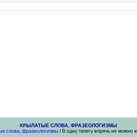
КРЫЛАТЫЕ СЛОВА, ФРАЗЕОЛОГИЗМЫ
ые слова, фразеологизмы
/ В одну телегу впрячь не можно к