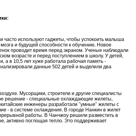
ики:
и часто используют гаджеты, чтобы успокоить малыша
 мозга и будущей способности к обучению. Новое
ебенок проводит время перед экраном. Ученые наблюдали
ском возрасте и перед поступлением в школу. У детей,
, а в 10,5 лет хуже работала рабочая память -
анализировали данные 502 детей и выделили два
оздухе. Мусорщики, строители и другие специалисты
ое решение - специальные охлаждающие жилеты,
 китайские инженеры разработали "умные" жилеты с
е - в системе охлаждения. В городе Нанкин в жилет
епрерывной работы. В Чанчжоу решили разместить в
е, активно поглощая тепло. Это поддерживает