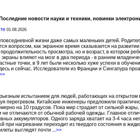
Последние новости науки и техники, новинки электрон
сте
01.08.2026
повседневной жизни даже самых маленьких детей. Родител
тся вопросом, как экранное время сказывается на развитии
о продолжительность просмотра, но и возраст, в котором р
о экраны влияют на мозг в два периода - в раннем младенче
тные точки, в 9 лет были несколько хуже успехи в обучении
есь и сейчас. Исследователи из Франции и Сингапура про
.>>
ерьезным испытанием для людей, работающих на открытом в
уя перегревом. Китайские инженеры предложили практичн
ерно на 10 градусов. Пока мир страдает от сильной жары,
не отличаются от обычной рабочей одежды. Главное отличи
вных аккумуляторов. Одного заряда хватает на 3-4 часа н
 при нагревании переходит из твердого состояния в жидко
жилеты выглядят почти
...>>