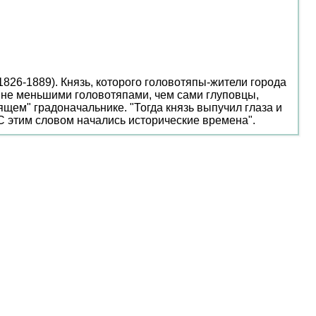
826-1889). Князь, которого головотяпы-жители города
 и не меньшими головотяпами, чем сами глуповцы,
щем" градоначальнике. "Тогда князь выпучил глаза и
 С этим словом начались исторические времена".