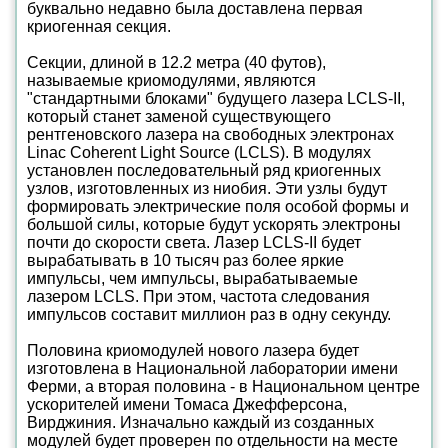
буквально недавно была доставлена первая
криогенная секция.
Секции, длиной в 12.2 метра (40 футов),
называемые криомодулями, являются
"стандартными блоками" будущего лазера LCLS-II,
который станет заменой существующего
рентгеновского лазера на свободных электронах
Linac Coherent Light Source (LCLS). В модулях
установлен последовательный ряд криогенных
узлов, изготовленных из ниобия. Эти узлы будут
формировать электрические поля особой формы и
большой силы, которые будут ускорять электроны
почти до скорости света. Лазер LCLS-II будет
вырабатывать в 10 тысяч раз более яркие
импульсы, чем импульсы, вырабатываемые
лазером LCLS. При этом, частота следования
импульсов составит миллион раз в одну секунду.
Половина криомодулей нового лазера будет
изготовлена в Национальной лаборатории имени
Ферми, а вторая половина - в Национальном центре
ускорителей имени Томаса Джефферсона,
Вирджиния. Изначально каждый из созданных
модулей будет проверен по отдельности на месте