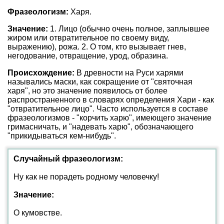
Фразеологизм:
Харя.
Значение:
1. Лицо (обычно очень полное, заплывшее
жиром или отвратительное по своему виду,
выражению), рожа. 2. О том, кто вызывает гнев,
негодование, отвращение, урод, образина.
Происхождение:
В древности на Руси харями
назывались маски, как сокращение от "святочная
харя", но это значение появилось от более
распространенного в словарях определения Хари - как
"отвратительное лицо". Часто используется в составе
фразеологизмов - "корчить харю", имеющего значение
гримасничать, и "надевать харю", обозначающего
"прикидываться кем-нибудь".
Случайный фразеологизм:
Ну как не порадеть родному человечку!
Значение:
О кумовстве.