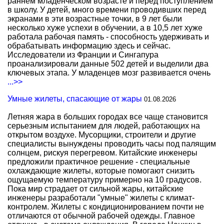
раннем младенческом возрасте и перед поступлением
в школу. У детей, много времени проводивших перед
экранами в эти возрастные точки, в 9 лет были
несколько хуже успехи в обучении, а в 10,5 лет хуже
работала рабочая память - способность удерживать и
обрабатывать информацию здесь и сейчас.
Исследователи из Франции и Сингапура
проанализировали данные 502 детей и выделили два
ключевых этапа. У младенцев мозг развивается очень
...>>
Умные жилеты, спасающие от жары
01.08.2026
Летняя жара в больших городах все чаще становится
серьезным испытанием для людей, работающих на
открытом воздухе. Мусорщики, строители и другие
специалисты вынуждены проводить часы под палящим
солнцем, рискуя перегревом. Китайские инженеры
предложили практичное решение - специальные
охлаждающие жилеты, которые помогают снизить
ощущаемую температуру примерно на 10 градусов.
Пока мир страдает от сильной жары, китайские
инженеры разработали "умные" жилеты с климат-
контролем. Жилеты с кондиционированием почти не
отличаются от обычной рабочей одежды. Главное