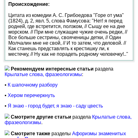
Происхождение:
Цитата из комедии А. С. Грибоедова "Горе от ума"
(1824), д. 2, явл. 5, слова Фамусова: "Нет! я перед
родней, где встретится, ползком, // Сыщу ее на дне
морском. // При мне служащие чужие очень редки, //
Все больше сестрины, свояченицы детки, // Один
Молчалин мне не свой, // И то затем, что деловой. //
Как станешь представлять к крестишку ли, к
местечку, // Ну как не порадеть родному человечку!.."
Рекомендуем интересные статьи
раздела
Крылатые слова, фразеологизмы
:
▪
К шапочному разбору
▪
Хером перечеркнуть
▪
Я знаю - город будет, я знаю - саду цвесть
Смотрите другие статьи
раздела
Крылатые слова,
фразеологизмы
.
Смотрите также
разделы
Афоризмы знаменитых