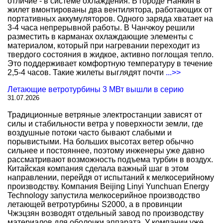
отличие - в системе охлаждения. В городе Нанкин в
жилет вмонтированы два вентилятора, работающих от
портативных аккумуляторов. Одного заряда хватает на
3-4 часа непрерывной работы. В Чанчжоу решили
разместить в карманах охлаждающие элементы с
материалом, который при нагревании переходит из
твердого состояния в жидкое, активно поглощая тепло.
Это поддерживает комфортную температуру в течение
2,5-4 часов. Такие жилеты выглядят почти
...>>
Летающие ветротурбины 3 МВт вышли в серию
31.07.2026
Традиционные ветряные электростанции зависят от
силы и стабильности ветра у поверхности земли, где
воздушные потоки часто бывают слабыми и
порывистыми. На больших высотах ветер обычно
сильнее и постояннее, поэтому инженеры уже давно
рассматривают возможность подъема турбин в воздух.
Китайская компания сделала важный шаг в этом
направлении, перейдя от испытаний к мелкосерийному
производству. Компания Beijing Linyi Yunchuan Energy
Technology запустила мелкосерийное производство
летающей ветротурбины S2000, а в провинции
Чжэцзян возводят отдельный завод по производству
материалов для оболочки аппарата. У компании уже