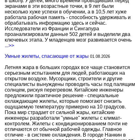
в школу. У детей, много времени проводивших перед
экранами в эти возрастные точки, в 9 лет были
несколько хуже успехи в обучении, а в 10,5 лет хуже
работала рабочая память - способность удерживать и
обрабатывать информацию здесь и сейчас.
Исследователи из Франции и Сингапура
проанализировали данные 502 детей и выделили два
ключевых этапа. У младенцев мозг развивается очень
...>>
Умные жилеты, спасающие от жары
01.08.2026
Летняя жара в больших городах все чаще становится
серьезным испытанием для людей, работающих на
открытом воздухе. Мусорщики, строители и другие
специалисты вынуждены проводить часы под палящим
солнцем, рискуя перегревом. Китайские инженеры
предложили практичное решение - специальные
охлаждающие жилеты, которые помогают снизить
ощущаемую температуру примерно на 10 градусов.
Пока мир страдает от сильной жары, китайские
инженеры разработали "умные" жилеты с климат-
контролем. Жилеты с кондиционированием почти не
отличаются от обычной рабочей одежды. Главное
отличие - в системе охлаждения. В городе Нанкин в