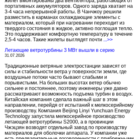
жилет вмонтированы два вентилятора, работающих от
портативных аккумуляторов. Одного заряда хватает на
3-4 часа непрерывной работы. В Чанчжоу решили
разместить в карманах охлаждающие элементы с
материалом, который при нагревании переходит из
твердого состояния в жидкое, активно поглощая тепло.
Это поддерживает комфортную температуру в течение
2,5-4 часов. Такие жилеты выглядят почти
...>>
Летающие ветротурбины 3 МВт вышли в серию
31.07.2026
Традиционные ветряные электростанции зависят от
силы и стабильности ветра у поверхности земли, где
воздушные потоки часто бывают слабыми и
порывистыми. На больших высотах ветер обычно
сильнее и постояннее, поэтому инженеры уже давно
рассматривают возможность подъема турбин в воздух.
Китайская компания сделала важный шаг в этом
направлении, перейдя от испытаний к мелкосерийному
производству. Компания Beijing Linyi Yunchuan Energy
Technology запустила мелкосерийное производство
летающей ветротурбины S2000, а в провинции
Чжэцзян возводят отдельный завод по производству
материалов для оболочки аппарата. У компании уже
есть предварительные договоренности с прибрежными