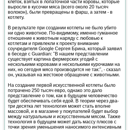
клеток, взятых в лопаточной части коровы, которые
выросли в кусочки мяса (всего около 20 тысяч
волокон), были превращены в фарш, а затем - в
котлету.
В результате при создании котлеты не было убито
ни одно животное. По-видимому, именно гуманное
отношение к животным наряду с любовью к
котлетам и привлекли к проекту внимание
соучредителя Google Сергея Брина, который заявил
в беседе с Guardian: "В нашем представлении
существует картина фермерских угодий с
несколькими коровами и несколькими курочками на
них, но сегодня мясо производится не так:", - сказал
он, указывая на жестокое обращение с животными.
На создание первой искусственной котлеты было
потрачено 250 тысяч евро, однако это дало
представление о том, как в будущем человечество
будет обеспечивать себя едой. В теории через два-
три десятка лет технология может стать вполне
массовой, и в магазине у покупателей будет выбор
между натуральным и искусственным мясом. Также
технология в будущем может дать массу плюсов с
точки зрения уменьшения наносимого интенсивным