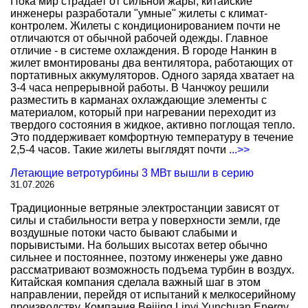
Пока мир страдает от сильной жары, китайские
инженеры разработали "умные" жилеты с климат-
контролем. Жилеты с кондиционированием почти не
отличаются от обычной рабочей одежды. Главное
отличие - в системе охлаждения. В городе Нанкин в
жилет вмонтированы два вентилятора, работающих от
портативных аккумуляторов. Одного заряда хватает на
3-4 часа непрерывной работы. В Чанчжоу решили
разместить в карманах охлаждающие элементы с
материалом, который при нагревании переходит из
твердого состояния в жидкое, активно поглощая тепло.
Это поддерживает комфортную температуру в течение
2,5-4 часов. Такие жилеты выглядят почти
...>>
Летающие ветротурбины 3 МВт вышли в серию
31.07.2026
Традиционные ветряные электростанции зависят от
силы и стабильности ветра у поверхности земли, где
воздушные потоки часто бывают слабыми и
порывистыми. На больших высотах ветер обычно
сильнее и постояннее, поэтому инженеры уже давно
рассматривают возможность подъема турбин в воздух.
Китайская компания сделала важный шаг в этом
направлении, перейдя от испытаний к мелкосерийному
производству. Компания Beijing Linyi Yunchuan Energy