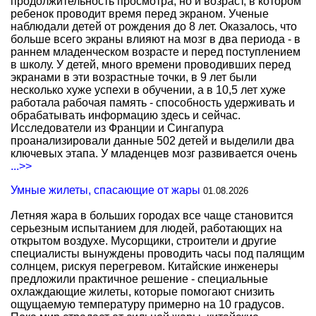
продолжительность просмотра, но и возраст, в котором
ребенок проводит время перед экраном. Ученые
наблюдали детей от рождения до 8 лет. Оказалось, что
больше всего экраны влияют на мозг в два периода - в
раннем младенческом возрасте и перед поступлением
в школу. У детей, много времени проводивших перед
экранами в эти возрастные точки, в 9 лет были
несколько хуже успехи в обучении, а в 10,5 лет хуже
работала рабочая память - способность удерживать и
обрабатывать информацию здесь и сейчас.
Исследователи из Франции и Сингапура
проанализировали данные 502 детей и выделили два
ключевых этапа. У младенцев мозг развивается очень
...>>
Умные жилеты, спасающие от жары
01.08.2026
Летняя жара в больших городах все чаще становится
серьезным испытанием для людей, работающих на
открытом воздухе. Мусорщики, строители и другие
специалисты вынуждены проводить часы под палящим
солнцем, рискуя перегревом. Китайские инженеры
предложили практичное решение - специальные
охлаждающие жилеты, которые помогают снизить
ощущаемую температуру примерно на 10 градусов.