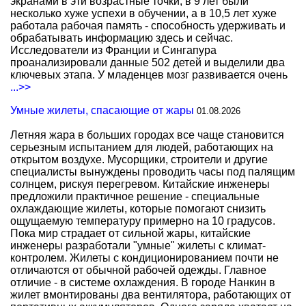
экранами в эти возрастные точки, в 9 лет были
несколько хуже успехи в обучении, а в 10,5 лет хуже
работала рабочая память - способность удерживать и
обрабатывать информацию здесь и сейчас.
Исследователи из Франции и Сингапура
проанализировали данные 502 детей и выделили два
ключевых этапа. У младенцев мозг развивается очень
...>>
Умные жилеты, спасающие от жары
01.08.2026
Летняя жара в больших городах все чаще становится
серьезным испытанием для людей, работающих на
открытом воздухе. Мусорщики, строители и другие
специалисты вынуждены проводить часы под палящим
солнцем, рискуя перегревом. Китайские инженеры
предложили практичное решение - специальные
охлаждающие жилеты, которые помогают снизить
ощущаемую температуру примерно на 10 градусов.
Пока мир страдает от сильной жары, китайские
инженеры разработали "умные" жилеты с климат-
контролем. Жилеты с кондиционированием почти не
отличаются от обычной рабочей одежды. Главное
отличие - в системе охлаждения. В городе Нанкин в
жилет вмонтированы два вентилятора, работающих от