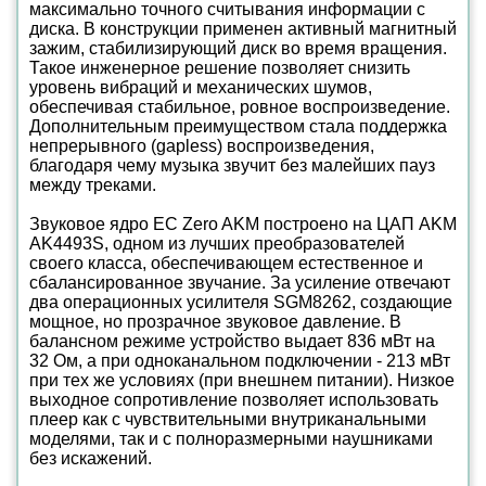
максимально точного считывания информации с
диска. В конструкции применен активный магнитный
зажим, стабилизирующий диск во время вращения.
Такое инженерное решение позволяет снизить
уровень вибраций и механических шумов,
обеспечивая стабильное, ровное воспроизведение.
Дополнительным преимуществом стала поддержка
непрерывного (gapless) воспроизведения,
благодаря чему музыка звучит без малейших пауз
между треками.
Звуковое ядро EC Zero AKM построено на ЦАП AKM
AK4493S, одном из лучших преобразователей
своего класса, обеспечивающем естественное и
сбалансированное звучание. За усиление отвечают
два операционных усилителя SGM8262, создающие
мощное, но прозрачное звуковое давление. В
балансном режиме устройство выдает 836 мВт на
32 Ом, а при одноканальном подключении - 213 мВт
при тех же условиях (при внешнем питании). Низкое
выходное сопротивление позволяет использовать
плеер как с чувствительными внутриканальными
моделями, так и с полноразмерными наушниками
без искажений.