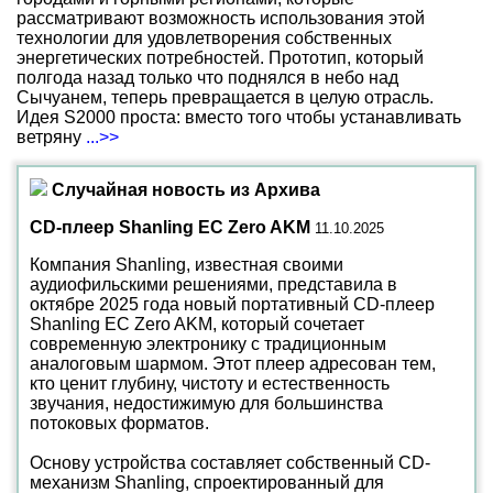
рассматривают возможность использования этой
технологии для удовлетворения собственных
энергетических потребностей. Прототип, который
полгода назад только что поднялся в небо над
Сычуанем, теперь превращается в целую отрасль.
Идея S2000 проста: вместо того чтобы устанавливать
ветряну
...>>
Случайная новость из Архива
CD-плеер Shanling EC Zero AKM
11.10.2025
Компания Shanling, известная своими
аудиофильскими решениями, представила в
октябре 2025 года новый портативный CD-плеер
Shanling EC Zero AKM, который сочетает
современную электронику с традиционным
аналоговым шармом. Этот плеер адресован тем,
кто ценит глубину, чистоту и естественность
звучания, недостижимую для большинства
потоковых форматов.
Основу устройства составляет собственный CD-
механизм Shanling, спроектированный для