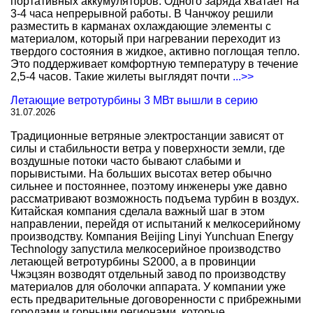
портативных аккумуляторов. Одного заряда хватает на
3-4 часа непрерывной работы. В Чанчжоу решили
разместить в карманах охлаждающие элементы с
материалом, который при нагревании переходит из
твердого состояния в жидкое, активно поглощая тепло.
Это поддерживает комфортную температуру в течение
2,5-4 часов. Такие жилеты выглядят почти
...>>
Летающие ветротурбины 3 МВт вышли в серию
31.07.2026
Традиционные ветряные электростанции зависят от
силы и стабильности ветра у поверхности земли, где
воздушные потоки часто бывают слабыми и
порывистыми. На больших высотах ветер обычно
сильнее и постояннее, поэтому инженеры уже давно
рассматривают возможность подъема турбин в воздух.
Китайская компания сделала важный шаг в этом
направлении, перейдя от испытаний к мелкосерийному
производству. Компания Beijing Linyi Yunchuan Energy
Technology запустила мелкосерийное производство
летающей ветротурбины S2000, а в провинции
Чжэцзян возводят отдельный завод по производству
материалов для оболочки аппарата. У компании уже
есть предварительные договоренности с прибрежными
городами и горными регионами, которые