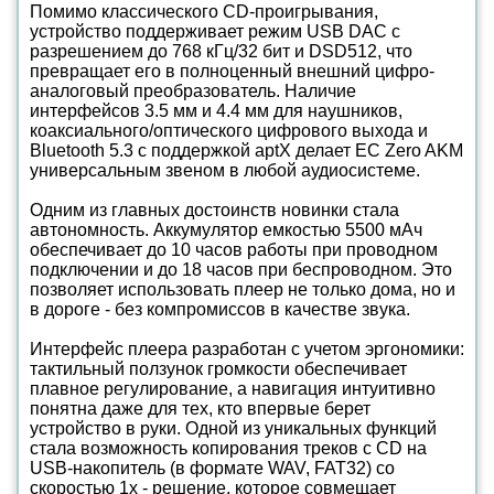
Помимо классического CD-проигрывания,
устройство поддерживает режим USB DAC с
разрешением до 768 кГц/32 бит и DSD512, что
превращает его в полноценный внешний цифро-
аналоговый преобразователь. Наличие
интерфейсов 3.5 мм и 4.4 мм для наушников,
коаксиального/оптического цифрового выхода и
Bluetooth 5.3 с поддержкой aptX делает EC Zero AKM
универсальным звеном в любой аудиосистеме.
Одним из главных достоинств новинки стала
автономность. Аккумулятор емкостью 5500 мАч
обеспечивает до 10 часов работы при проводном
подключении и до 18 часов при беспроводном. Это
позволяет использовать плеер не только дома, но и
в дороге - без компромиссов в качестве звука.
Интерфейс плеера разработан с учетом эргономики:
тактильный ползунок громкости обеспечивает
плавное регулирование, а навигация интуитивно
понятна даже для тех, кто впервые берет
устройство в руки. Одной из уникальных функций
стала возможность копирования треков с CD на
USB-накопитель (в формате WAV, FAT32) со
скоростью 1x - решение, которое совмещает