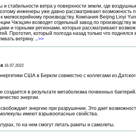
ы и стабильности ветра у поверхности земли, где воздушн
поэтому инженеры уже давно рассматривают возможность по
к мелкосерийному производству. Компания Beijing Linyi Yu
нции Чжэцзян возводят отдельный завод по производству м
ами и горными регионами, которые рассматривают возможн
ей. Прототип, который полгода назад только что поднялся
вливать ветряну
...>>
ва
16.07.2022
ергетики США в Беркли совместно с коллегами из Датског
ое создается в результате метаболизма почвенных бактери
ичество энергии.
высвобождает энергию при разрушении. Это дает возможнос
, молекулы имеют взрывоопасные свойства.
урах, то на нем смогут летать ракеты и самолеты.