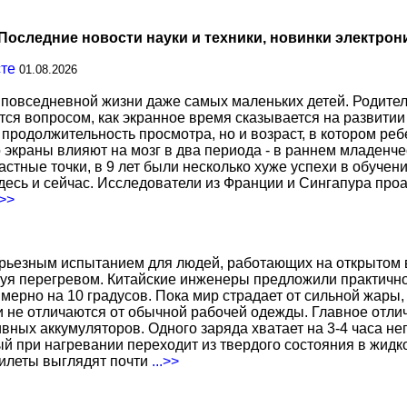
Последние новости науки и техники, новинки электрон
сте
01.08.2026
повседневной жизни даже самых маленьких детей. Родител
тся вопросом, как экранное время сказывается на развитии
о продолжительность просмотра, но и возраст, в котором р
о экраны влияют на мозг в два периода - в раннем младенче
тные точки, в 9 лет были несколько хуже успехи в обучении
есь и сейчас. Исследователи из Франции и Сингапура про
.>>
ерьезным испытанием для людей, работающих на открытом в
уя перегревом. Китайские инженеры предложили практичн
ерно на 10 градусов. Пока мир страдает от сильной жары,
не отличаются от обычной рабочей одежды. Главное отличи
вных аккумуляторов. Одного заряда хватает на 3-4 часа н
 при нагревании переходит из твердого состояния в жидко
жилеты выглядят почти
...>>