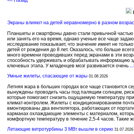
<< Назад
Экраны влияют на детей неравномерно в разном возра
Планшеты и смартфоны давно стали привычной частью 
или занять его на время, однако ученые все чаще задаю
исследование показывает, что значение имеет не тольк
детей от рождения до 8 лет. Оказалось, что больше всег
много времени проводивших перед экранами в эти возрас
способность удерживать и обрабатывать информацию зд
ключевых этапа. У младенцев мозг развивается очень
..
Умные жилеты, спасающие от жары
01.08.2026
Летняя жара в больших городах все чаще становится с
вынуждены проводить часы под палящим солнцем, риск
которые помогают снизить ощущаемую температуру прим
климат-контролем. Жилеты с кондиционированием почти 
вмонтированы два вентилятора, работающих от портати
карманах охлаждающие элементы с материалом, который
комфортную температуру в течение 2,5-4 часов. Такие 
Летающие ветротурбины 3 МВт вышли в серию
31.07.2026