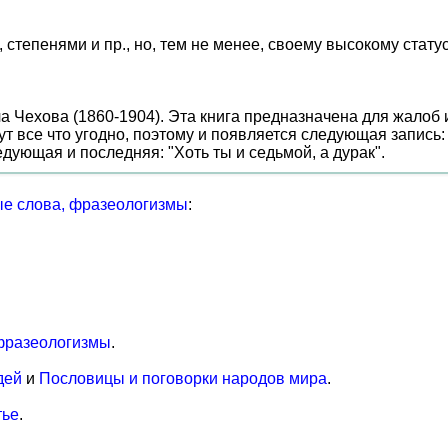
степенями и пр., но, тем не менее, своему высокому статус
ча Чехова (1860-1904). Эта книга предназначена для жалоб
шут все что угодно, поэтому и появляется следующая запись
дующая и последняя: "Хоть ты и седьмой, а дурак".
е слова, фразеологизмы
:
фразеологизмы
.
дей
и
Пословицы и поговорки народов мира
.
тье
.