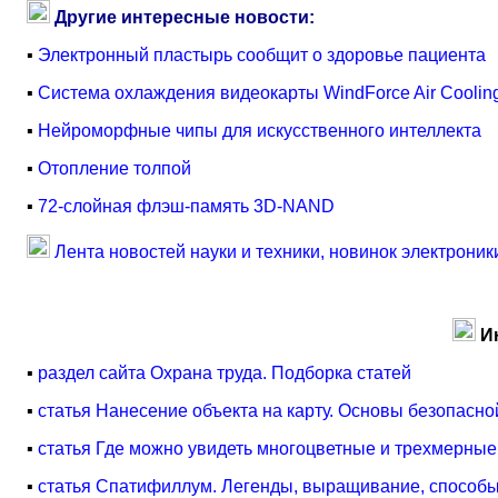
Другие интересные новости:
▪
Электронный пластырь сообщит о здоровье пациента
▪
Система охлаждения видеокарты WindForce Air Cooling 
▪
Нейроморфные чипы для искусственного интеллекта
▪
Отопление толпой
▪
72-слойная флэш-память 3D-NAND
Лента новостей науки и техники, новинок электроник
И
▪
раздел сайта Охрана труда. Подборка статей
▪
статья Нанесение объекта на карту. Основы безопасн
▪
статья Где можно увидеть многоцветные и трехмерны
▪
статья Спатифиллум. Легенды, выращивание, способ