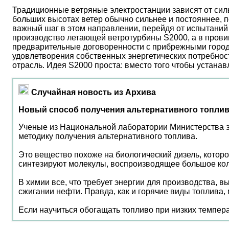
Традиционные ветряные электростанции зависят от сил
больших высотах ветер обычно сильнее и постояннее, 
важный шаг в этом направлении, перейдя от испытаний 
производство летающей ветротурбины S2000, а в прови
предварительные договоренности с прибрежными город
удовлетворения собственных энергетических потребност
отрасль. Идея S2000 проста: вместо того чтобы устана
Случайная новость из Архива
Новый способ получения альтернативного топли
Ученые из Национальной лаборатории Министерства эн
методику получения альтернативного топлива.
Это вещество похоже на биологический дизель, котор
синтезируют молекулы, воспроизводящее большое кол
В химии все, что требует энергии для производства, 
сжигании нефти. Правда, как и горячие виды топлива
Если научиться обогащать топливо при низких температ