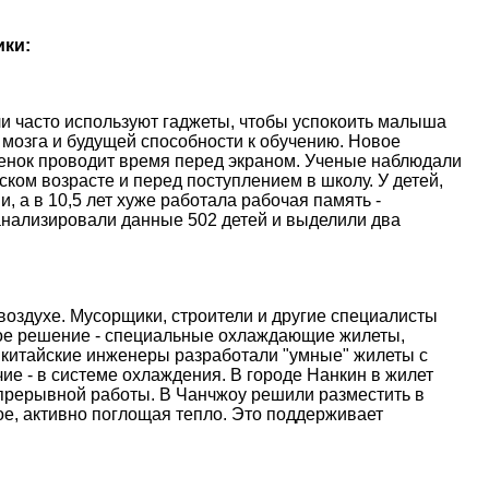
ики:
и часто используют гаджеты, чтобы успокоить малыша
 мозга и будущей способности к обучению. Новое
ебенок проводит время перед экраном. Ученые наблюдали
ском возрасте и перед поступлением в школу. У детей,
, а в 10,5 лет хуже работала рабочая память -
анализировали данные 502 детей и выделили два
оздухе. Мусорщики, строители и другие специалисты
ое решение - специальные охлаждающие жилеты,
 китайские инженеры разработали "умные" жилеты с
е - в системе охлаждения. В городе Нанкин в жилет
епрерывной работы. В Чанчжоу решили разместить в
е, активно поглощая тепло. Это поддерживает