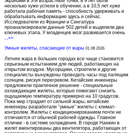
экранами в эти возрастные точки, в 9 лет были
несколько хуже успехи в обучении, а в 10,5 лет хуже
работала рабочая память - способность удерживать и
обрабатывать информацию здесь и сейчас.
Исследователи из Франции и Сингапура
проанализировали данные 502 детей и выделили два
ключевых этапа. У младенцев мозг развивается очень
...>>
Умные жилеты, спасающие от жары
01.08.2026
Летняя жара в больших городах все чаще становится
серьезным испытанием для людей, работающих на
открытом воздухе. Мусорщики, строители и другие
специалисты вынуждены проводить часы под палящим
солнцем, рискуя перегревом. Китайские инженеры
предложили практичное решение - специальные
охлаждающие жилеты, которые помогают снизить
ощущаемую температуру примерно на 10 градусов.
Пока мир страдает от сильной жары, китайские
инженеры разработали "умные" жилеты с климат-
контролем. Жилеты с кондиционированием почти не
отличаются от обычной рабочей одежды. Главное
отличие - в системе охлаждения. В городе Нанкин в
жилет вмонтированы два вентилятора, работающих от