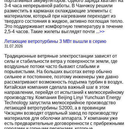
портативных аккумуляторов. Одного заряда хватает на
3-4 часа непрерывной работы. В Чанчжоу решили
разместить в карманах охлаждающие элементы с
материалом, который при нагревании переходит из
твердого состояния в жидкое, активно поглощая тепло.
Это поддерживает комфортную температуру в течение
2,5-4 часов. Такие жилеты выглядят почти
...>>
Летающие ветротурбины 3 МВт вышли в серию
31.07.2026
Традиционные ветряные электростанции зависят от
силы и стабильности ветра у поверхности земли, где
воздушные потоки часто бывают слабыми и
порывистыми. На больших высотах ветер обычно
сильнее и постояннее, поэтому инженеры уже давно
рассматривают возможность подъема турбин в воздух.
Китайская компания сделала важный шаг в этом
направлении, перейдя от испытаний к мелкосерийному
производству. Компания Beijing Linyi Yunchuan Energy
Technology запустила мелкосерийное производство
летающей ветротурбины S2000, а в провинции
Чжэцзян возводят отдельный завод по производству
материалов для оболочки аппарата. У компании уже
есть предварительные договоренности с прибрежными
городами и горными регионами, которые