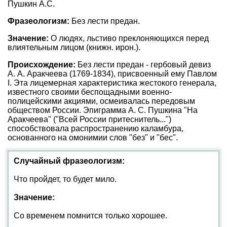
Пушкин А.С.
Фразеологизм:
Без лести предан.
Значение:
О людях, льстиво преклоняющихся перед
влиятельным лицом (книжн. ирон.).
Происхождение:
Без лести предан - гербовый девиз
А. А. Аракчеева (1769-1834), присвоенный ему Павлом
I. Эта лицемерная характеристика жестокого генерала,
известного своими беспощадными военно-
полицейскими акциями, осмеивалась передовым
обществом России. Эпиграмма А. С. Пушкина "На
Аракчеева" ("Всей России притеснитель...")
способствовала распространению каламбура,
основанного на омонимии слов "без" и "бес".
Случайный фразеологизм:
Что пройдет, то будет мило.
Значение:
Со временем помнится только хорошее.