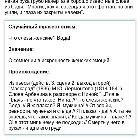
некая рука грубо начертала хорошо известные слова
из Сади: "Многие, как я, созерцали этот фонтан, но они
ушли, и глаза их закрыты навеки".
Случайный фразеологизм:
Что слезы женские? Вода!
Значение:
О сомнении в искренности женских эмоций.
Происхождение:
Из пьесы (действ. 3, сцена 2, выход второй)
"Маскарад" (1836) М Ю. Лермонтова (1814-1841).
Слова Арбенина в разговоре с Ниной: "...Плачь!
Плачь - но что такое. Нина, // Что слезы женские?
Вода! // Я ж плакал? Я, мужчина! // От злобы,
ревности, мученья и стыда // Я плакал - да! // А ты не
знаешь, что такое значит, // Когда мужчина - плачет! //
О! в этот миг к нему не подходи: // Смерть у него в
руках - и ад в его груди".