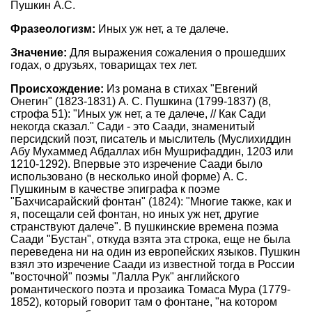
Пушкин А.С.
Фразеологизм:
Иных уж нет, а те далече.
Значение:
Для выражения сожаления о прошедших
годах, о друзьях, товарищах тех лет.
Происхождение:
Из романа в стихах "Евгений
Онегин" (1823-1831) А. С. Пушкина (1799-1837) (8,
строфа 51): "Иных уж нет, а те далече, // Как Сади
некогда сказал." Сади - это Саади, знаменитый
персидский поэт, писатель и мыслитель (Муслихиддин
Абу Мухаммед Абдаллах ибн Мушрифаддин, 1203 или
1210-1292). Впервые это изречение Саади было
использовано (в несколько иной форме) А. С.
Пушкиным в качестве эпиграфа к поэме
"Бахчисарайский фонтан" (1824): "Многие также, как и
я, посещали сей фонтан, но иных уж нет, другие
странствуют далече". В пушкинские времена поэма
Саади "Бустан", откуда взята эта строка, еще не была
переведена ни на один из европейских языков. Пушкин
взял это изречение Саади из известной тогда в России
"восточной" поэмы "Лалла Рук" английского
романтического поэта и прозаика Томаса Мура (1779-
1852), который говорит там о фонтане, "на котором