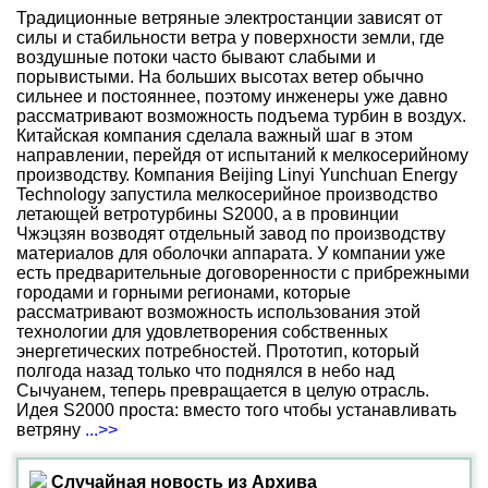
Традиционные ветряные электростанции зависят от
силы и стабильности ветра у поверхности земли, где
воздушные потоки часто бывают слабыми и
порывистыми. На больших высотах ветер обычно
сильнее и постояннее, поэтому инженеры уже давно
рассматривают возможность подъема турбин в воздух.
Китайская компания сделала важный шаг в этом
направлении, перейдя от испытаний к мелкосерийному
производству. Компания Beijing Linyi Yunchuan Energy
Technology запустила мелкосерийное производство
летающей ветротурбины S2000, а в провинции
Чжэцзян возводят отдельный завод по производству
материалов для оболочки аппарата. У компании уже
есть предварительные договоренности с прибрежными
городами и горными регионами, которые
рассматривают возможность использования этой
технологии для удовлетворения собственных
энергетических потребностей. Прототип, который
полгода назад только что поднялся в небо над
Сычуанем, теперь превращается в целую отрасль.
Идея S2000 проста: вместо того чтобы устанавливать
ветряну
...>>
Случайная новость из Архива