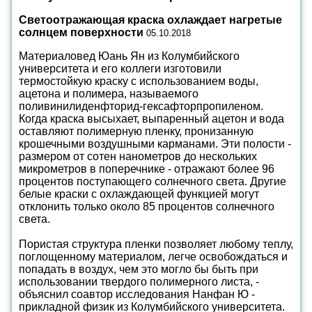
Светоотражающая краска охлаждает нагретые
солнцем поверхности
05.10.2018
Материаловед Юань Ян из Колумбийского
университета и его коллеги изготовили
термостойкую краску с использованием воды,
ацетона и полимера, называемого
поливинилиденфторид-гексафторпропиленом.
Когда краска высыхает, выпаренный ацетон и вода
оставляют полимерную пленку, пронизанную
крошечными воздушными карманами. Эти полости -
размером от сотен нанометров до нескольких
микрометров в поперечнике - отражают более 96
процентов поступающего солнечного света. Другие
белые краски с охлаждающей функцией могут
отклонить только около 85 процентов солнечного
света.
Пористая структура пленки позволяет любому теплу,
поглощенному материалом, легче освобождаться и
попадать в воздух, чем это могло бы быть при
использовании твердого полимерного листа, -
объяснил соавтор исследования Нанфан Ю -
прикладной физик из Колумбийского университета.