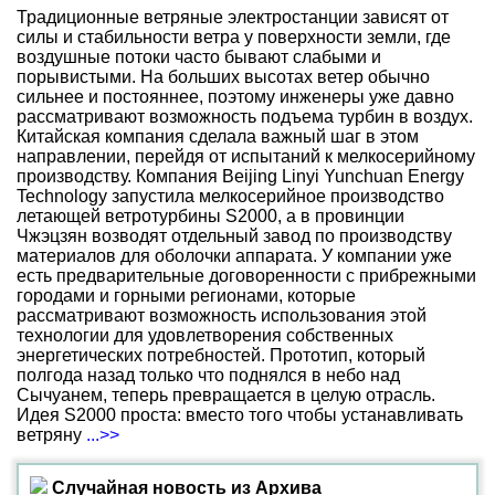
Традиционные ветряные электростанции зависят от
силы и стабильности ветра у поверхности земли, где
воздушные потоки часто бывают слабыми и
порывистыми. На больших высотах ветер обычно
сильнее и постояннее, поэтому инженеры уже давно
рассматривают возможность подъема турбин в воздух.
Китайская компания сделала важный шаг в этом
направлении, перейдя от испытаний к мелкосерийному
производству. Компания Beijing Linyi Yunchuan Energy
Technology запустила мелкосерийное производство
летающей ветротурбины S2000, а в провинции
Чжэцзян возводят отдельный завод по производству
материалов для оболочки аппарата. У компании уже
есть предварительные договоренности с прибрежными
городами и горными регионами, которые
рассматривают возможность использования этой
технологии для удовлетворения собственных
энергетических потребностей. Прототип, который
полгода назад только что поднялся в небо над
Сычуанем, теперь превращается в целую отрасль.
Идея S2000 проста: вместо того чтобы устанавливать
ветряну
...>>
Случайная новость из Архива