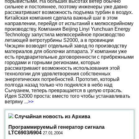
порывистыми. На больших высотах ветер обычно
сильнее и постояннее, поэтому инженеры уже давно
рассматривают возможность подъема турбин в воздух.
Китайская компания сделала важный шаг в этом
направлении, перейдя от испытаний к мелкосерийному
производству. Компания Beijing Linyi Yunchuan Energy
Technology запустила мелкосерийное производство
летающей ветротурбины S2000, а в провинции
Чжэцзян возводят отдельный завод по производству
материалов для оболочки аппарата. У компании уже
есть предварительные договоренности с прибрежными
городами и горными регионами, которые
рассматривают возможность использования этой
технологии для удовлетворения собственных
энергетических потребностей. Прототип, который
полгода назад только что поднялся в небо над
Сычуанем, теперь превращается в целую отрасль.
Идея S2000 проста: вместо того чтобы устанавливать
ветряну
...>>
Случайная новость из Архива
Программируемый генератор сигнала
LTC6903/6904
27.01.2004