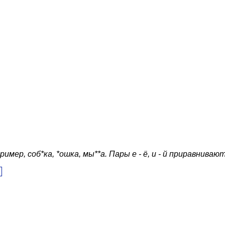
ер, соб*ка, *ошка, мы**а. Пары е - ё, и - й приравнивают