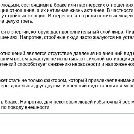
людьми, состоящими в браке или партнерских отношениях.
е отношения, а их интимная жизнь активнее. В частности,
м у стройных женщин. Интересно, что среди пожилых людей
а целую треть.
тся в энергии, которую дает дополнительный слой жира. Ли
ошениях. Напротив, стройные люди часто жалуются на устало
 отношений является отсутствие давления на внешний вид 
ишним весом зачастую не испытывают сильной мотивации дл
етензий способствует снижению нервозности и напряженнос
жет стать не только фактором, который привлекает вниман
еры довольны друг другом, и внешний вид становится мене
я в браке. Напротив, для некоторых людей избыточный вес
 по поводу внешности.