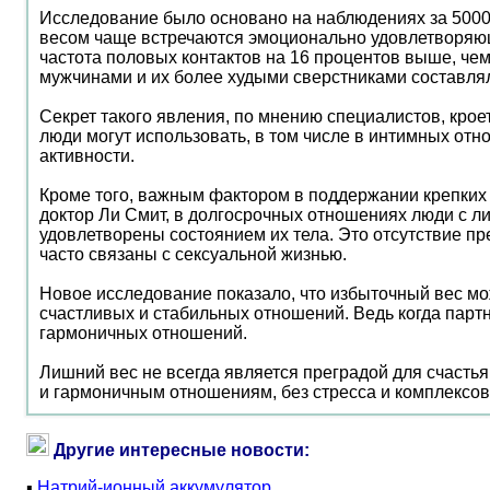
Исследование было основано на наблюдениях за 5000 
весом чаще встречаются эмоционально удовлетворяющи
частота половых контактов на 16 процентов выше, че
мужчинами и их более худыми сверстниками составлял
Секрет такого явления, по мнению специалистов, крое
люди могут использовать, в том числе в интимных отн
активности.
Кроме того, важным фактором в поддержании крепких
доктор Ли Смит, в долгосрочных отношениях люди с л
удовлетворены состоянием их тела. Это отсутствие пр
часто связаны с сексуальной жизнью.
Новое исследование показало, что избыточный вес мо
счастливых и стабильных отношений. Ведь когда партн
гармоничных отношений.
Лишний вес не всегда является преградой для счасть
и гармоничным отношениям, без стресса и комплексов
Другие интересные новости:
▪
Натрий-ионный аккумулятор