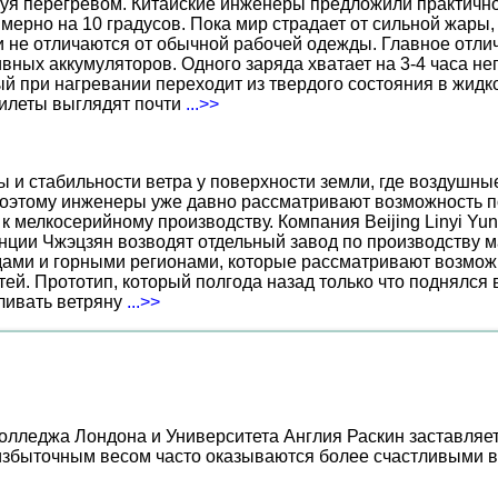
уя перегревом. Китайские инженеры предложили практичн
ерно на 10 градусов. Пока мир страдает от сильной жары,
не отличаются от обычной рабочей одежды. Главное отличи
вных аккумуляторов. Одного заряда хватает на 3-4 часа н
 при нагревании переходит из твердого состояния в жидко
жилеты выглядят почти
...>>
ы и стабильности ветра у поверхности земли, где воздушн
поэтому инженеры уже давно рассматривают возможность по
к мелкосерийному производству. Компания Beijing Linyi Yu
нции Чжэцзян возводят отдельный завод по производству м
ами и горными регионами, которые рассматривают возможн
ей. Прототип, который полгода назад только что поднялся
вливать ветряну
...>>
олледжа Лондона и Университета Англия Раскин заставляе
избыточным весом часто оказываются более счастливыми в 