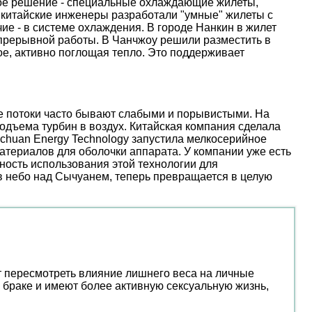
ое решение - специальные охлаждающие жилеты,
 китайские инженеры разработали "умные" жилеты с
е - в системе охлаждения. В городе Нанкин в жилет
епрерывной работы. В Чанчжоу решили разместить в
е, активно поглощая тепло. Это поддерживает
ые потоки часто бывают слабыми и порывистыми. На
дъема турбин в воздух. Китайская компания сделала
nchuan Energy Technology запустила мелкосерийное
атериалов для оболочки аппарата. У компании уже есть
ость использования этой технологии для
 в небо над Сычуанем, теперь превращается в целую
т пересмотреть влияние лишнего веса на личные
браке и имеют более активную сексуальную жизнь,