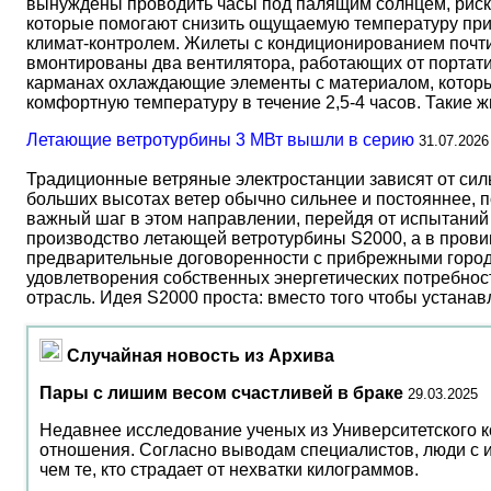
вынуждены проводить часы под палящим солнцем, риск
которые помогают снизить ощущаемую температуру прим
климат-контролем. Жилеты с кондиционированием почти 
вмонтированы два вентилятора, работающих от портати
карманах охлаждающие элементы с материалом, который
комфортную температуру в течение 2,5-4 часов. Такие 
Летающие ветротурбины 3 МВт вышли в серию
31.07.2026
Традиционные ветряные электростанции зависят от сил
больших высотах ветер обычно сильнее и постояннее, 
важный шаг в этом направлении, перейдя от испытаний 
производство летающей ветротурбины S2000, а в прови
предварительные договоренности с прибрежными город
удовлетворения собственных энергетических потребност
отрасль. Идея S2000 проста: вместо того чтобы устана
Случайная новость из Архива
Пары с лишим весом счастливей в браке
29.03.2025
Недавнее исследование ученых из Университетского к
отношения. Согласно выводам специалистов, люди с 
чем те, кто страдает от нехватки килограммов.