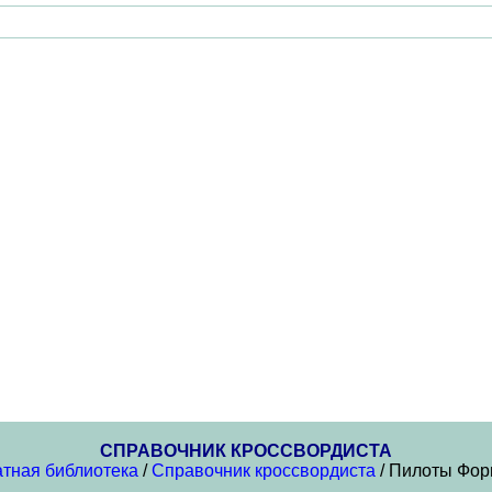
СПРАВОЧНИК КРОССВОРДИСТА
тная библиотека
/
Справочник кроссвордиста
/ Пилоты Фор