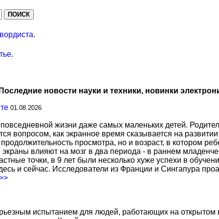
вордиста
.
тье
.
Последние новости науки и техники, новинки электрон
сте
01.08.2026
повседневной жизни даже самых маленьких детей. Родител
тся вопросом, как экранное время сказывается на развитии
о продолжительность просмотра, но и возраст, в котором р
о экраны влияют на мозг в два периода - в раннем младенче
тные точки, в 9 лет были несколько хуже успехи в обучении
есь и сейчас. Исследователи из Франции и Сингапура про
.>>
ерьезным испытанием для людей, работающих на открытом в