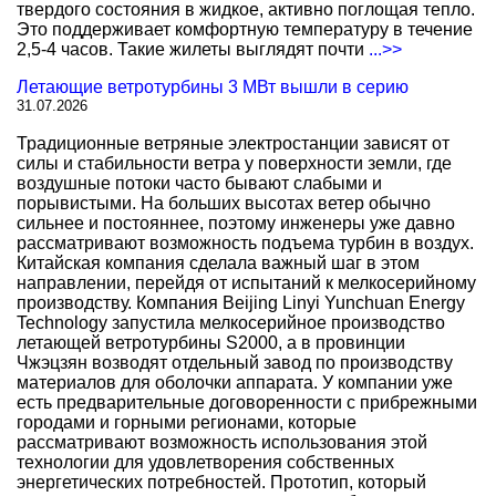
твердого состояния в жидкое, активно поглощая тепло.
Это поддерживает комфортную температуру в течение
2,5-4 часов. Такие жилеты выглядят почти
...>>
Летающие ветротурбины 3 МВт вышли в серию
31.07.2026
Традиционные ветряные электростанции зависят от
силы и стабильности ветра у поверхности земли, где
воздушные потоки часто бывают слабыми и
порывистыми. На больших высотах ветер обычно
сильнее и постояннее, поэтому инженеры уже давно
рассматривают возможность подъема турбин в воздух.
Китайская компания сделала важный шаг в этом
направлении, перейдя от испытаний к мелкосерийному
производству. Компания Beijing Linyi Yunchuan Energy
Technology запустила мелкосерийное производство
летающей ветротурбины S2000, а в провинции
Чжэцзян возводят отдельный завод по производству
материалов для оболочки аппарата. У компании уже
есть предварительные договоренности с прибрежными
городами и горными регионами, которые
рассматривают возможность использования этой
технологии для удовлетворения собственных
энергетических потребностей. Прототип, который