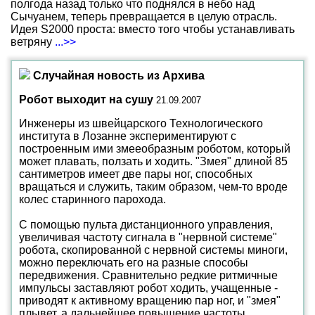
полгода назад только что поднялся в небо над
Сычуанем, теперь превращается в целую отрасль.
Идея S2000 проста: вместо того чтобы устанавливать
ветряну
...>>
Случайная новость из Архива
Робот выходит на сушу
21.09.2007
Инженеры из швейцарского Технологического
института в Лозанне экспериментируют с
построенным ими змееобразным роботом, который
может плавать, ползать и ходить. "Змея" длиной 85
сантиметров имеет две пары ног, способных
вращаться и служить, таким образом, чем-то вроде
колес старинного парохода.
С помощью пульта дистанционного управления,
увеличивая частоту сигнала в "нервной системе"
робота, скопированной с нервной системы миноги,
можно переключать его на разные способы
передвижения. Сравнительно редкие ритмичные
импульсы заставляют робот ходить, учащенные -
приводят к активному вращению пар ног, и "змея"
плывет, а дальнейшее повышение частоты