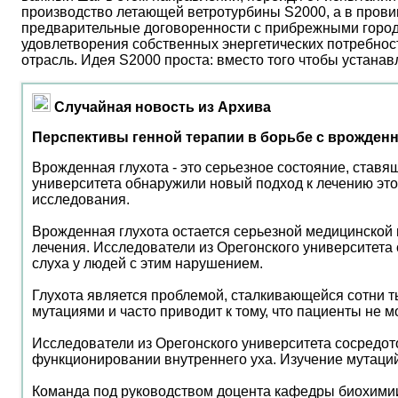
производство летающей ветротурбины S2000, а в прови
предварительные договоренности с прибрежными город
удовлетворения собственных энергетических потребност
отрасль. Идея S2000 проста: вместо того чтобы устана
Случайная новость из Архива
Перспективы генной терапии в борьбе с врожденн
Врожденная глухота - это серьезное состояние, ставя
университета обнаружили новый подход к лечению этог
исследования.
Врожденная глухота остается серьезной медицинской
лечения. Исследователи из Орегонского университета
слуха у людей с этим нарушением.
Глухота является проблемой, сталкивающейся сотни ты
мутациями и часто приводит к тому, что пациенты не 
Исследователи из Орегонского университета сосредото
функционировании внутреннего уха. Изучение мутаций 
Команда под руководством доцента кафедры биохимии