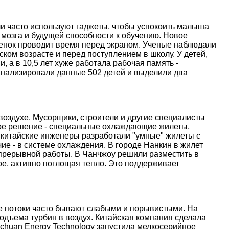
и часто используют гаджеты, чтобы успокоить малыша
 мозга и будущей способности к обучению. Новое
ебенок проводит время перед экраном. Ученые наблюдали
ском возрасте и перед поступлением в школу. У детей,
, а в 10,5 лет хуже работала рабочая память -
анализировали данные 502 детей и выделили два
оздухе. Мусорщики, строители и другие специалисты
ое решение - специальные охлаждающие жилеты,
 китайские инженеры разработали "умные" жилеты с
е - в системе охлаждения. В городе Нанкин в жилет
епрерывной работы. В Чанчжоу решили разместить в
е, активно поглощая тепло. Это поддерживает
ые потоки часто бывают слабыми и порывистыми. На
дъема турбин в воздух. Китайская компания сделала
nchuan Energy Technology запустила мелкосерийное