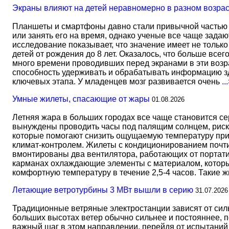
Экраны влияют на детей неравномерно в разном возра
Планшеты и смартфоны давно стали привычной частью 
или занять его на время, однако ученые все чаще задаю
исследование показывает, что значение имеет не тольк
детей от рождения до 8 лет. Оказалось, что больше всег
много времени проводивших перед экранами в эти возрас
способность удерживать и обрабатывать информацию зд
ключевых этапа. У младенцев мозг развивается очень
..
Умные жилеты, спасающие от жары
01.08.2026
Летняя жара в больших городах все чаще становится с
вынуждены проводить часы под палящим солнцем, риск
которые помогают снизить ощущаемую температуру прим
климат-контролем. Жилеты с кондиционированием почти 
вмонтированы два вентилятора, работающих от портати
карманах охлаждающие элементы с материалом, который
комфортную температуру в течение 2,5-4 часов. Такие 
Летающие ветротурбины 3 МВт вышли в серию
31.07.2026
Традиционные ветряные электростанции зависят от сил
больших высотах ветер обычно сильнее и постояннее, 
важный шаг в этом направлении, перейдя от испытаний 