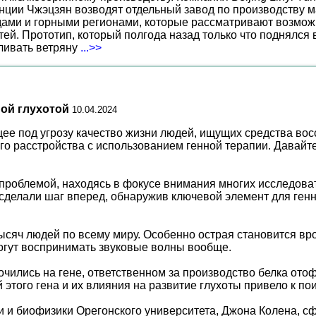
нции Чжэцзян возводят отдельный завод по производству м
ами и горными регионами, которые рассматривают возможн
ей. Прототип, который полгода назад только что поднялся
вливать ветряну
...>>
ой глухотой
10.04.2024
щее под угрозу качество жизни людей, ищущих средства во
о расстройства с использованием генной терапии. Давайте
 проблемой, находясь в фокусе внимания многих исследов
 сделали шаг вперед, обнаружив ключевой элемент для ген
сяч людей по всему миру. Особенно острая становится вро
могут воспринимать звуковые волны вообще.
чились на гене, ответственном за производство белка ото
этого гена и их влияния на развитие глухоты привело к по
 и биофизики Орегонского университета, Джона Колена, сф