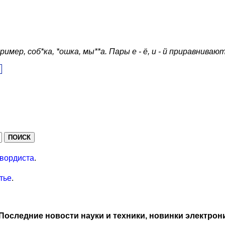
ер, соб*ка, *ошка, мы**а. Пары е - ё, и - й приравнивают
вордиста
.
тье
.
Последние новости науки и техники, новинки электрон