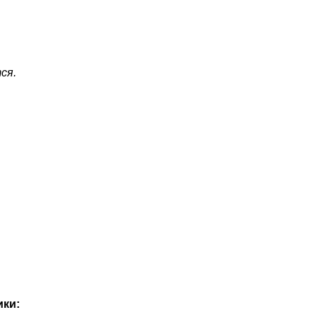
ся.
ики: