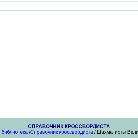
СПРАВОЧНИК КРОССВОРДИСТА
 библиотека
/
Справочник кроссвордиста
/ Шахматисты Вел