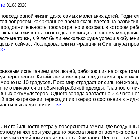
сте
01.08.2026
повседневной жизни даже самых маленьких детей. Родител
тся вопросом, как экранное время сказывается на развитии
о продолжительность просмотра, но и возраст, в котором р
о экраны влияют на мозг в два периода - в раннем младенче
тные точки, в 9 лет были несколько хуже успехи в обучении
есь и сейчас. Исследователи из Франции и Сингапура про
.>>
ерьезным испытанием для людей, работающих на открытом в
уя перегревом. Китайские инженеры предложили практичн
ерно на 10 градусов. Пока мир страдает от сильной жары,
не отличаются от обычной рабочей одежды. Главное отличи
вных аккумуляторов. Одного заряда хватает на 3-4 часа н
 при нагревании переходит из твердого состояния в жидко
жилеты выглядят почти
...>>
ы и стабильности ветра у поверхности земли, где воздушн
поэтому инженеры уже давно рассматривают возможность по
к мелкосерийному производству. Компания Beijing Linyi Yu