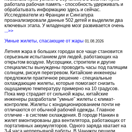
работала рабочая память - способность удерживать и
обрабатывать информацию здесь и сейчас.
Исследователи из Франции и Сингапура
проанализировали данные 502 детей и выделили два
ключевых этапа. У младенцев мозг развивается очень
...>>
Умные жилеты, спасающие от жары
01.08.2026
Летняя жара в больших городах все чаще становится
серьезным испытанием для людей, работающих на
открытом воздухе. Мусорщики, строители и другие
специалисты вынуждены проводить часы под палящим
солнцем, рискуя перегревом. Китайские инженеры
предложили практичное решение - специальные
охлаждающие жилеты, которые помогают снизить
ощущаемую температуру примерно на 10 градусов.
Пока мир страдает от сильной жары, китайские
инженеры разработали "умные" жилеты с климат-
контролем. Жилеты с кондиционированием почти не
отличаются от обычной рабочей одежды. Главное
отличие - в системе охлаждения. В городе Нанкин в
жилет вмонтированы два вентилятора, работающих от
портативных аккумуляторов. Одного заряда хватает на
3-4 часа непрерывной работы. В Чанчжоу решили