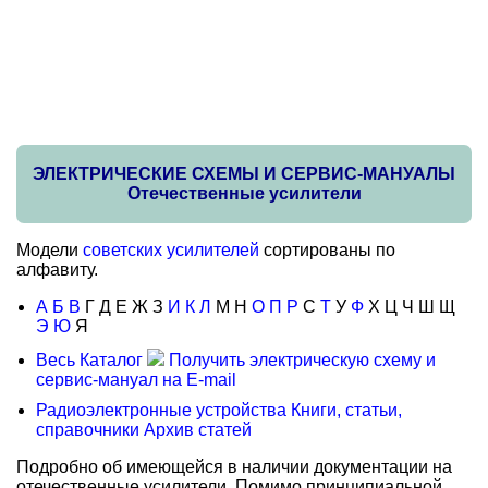
ЭЛЕКТРИЧЕСКИЕ СХЕМЫ И СЕРВИС-МАНУАЛЫ
Отечественные усилители
Модели
советских усилителей
сортированы по
алфавиту.
А
Б
В
Г Д Е Ж З
И
К
Л
М Н
О
П
Р
С
Т
У
Ф
Х Ц Ч Ш Щ
Э
Ю
Я
Весь Каталог
Получить электрическую схему и
сервис-мануал на E-mail
Радиоэлектронные устройства
Книги, статьи,
справочники
Архив статей
Подробно об имеющейся в наличии документации на
отечественные усилители. Помимо принципиальной