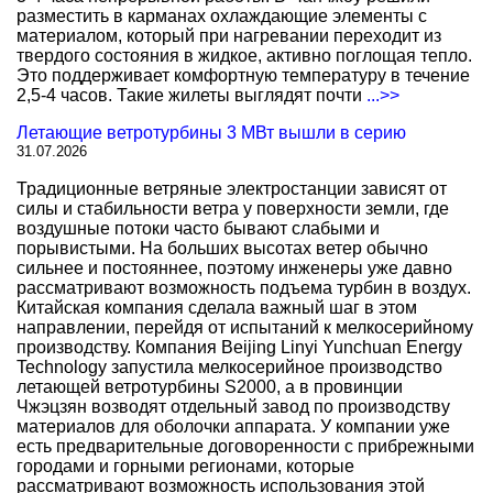
разместить в карманах охлаждающие элементы с
материалом, который при нагревании переходит из
твердого состояния в жидкое, активно поглощая тепло.
Это поддерживает комфортную температуру в течение
2,5-4 часов. Такие жилеты выглядят почти
...>>
Летающие ветротурбины 3 МВт вышли в серию
31.07.2026
Традиционные ветряные электростанции зависят от
силы и стабильности ветра у поверхности земли, где
воздушные потоки часто бывают слабыми и
порывистыми. На больших высотах ветер обычно
сильнее и постояннее, поэтому инженеры уже давно
рассматривают возможность подъема турбин в воздух.
Китайская компания сделала важный шаг в этом
направлении, перейдя от испытаний к мелкосерийному
производству. Компания Beijing Linyi Yunchuan Energy
Technology запустила мелкосерийное производство
летающей ветротурбины S2000, а в провинции
Чжэцзян возводят отдельный завод по производству
материалов для оболочки аппарата. У компании уже
есть предварительные договоренности с прибрежными
городами и горными регионами, которые
рассматривают возможность использования этой