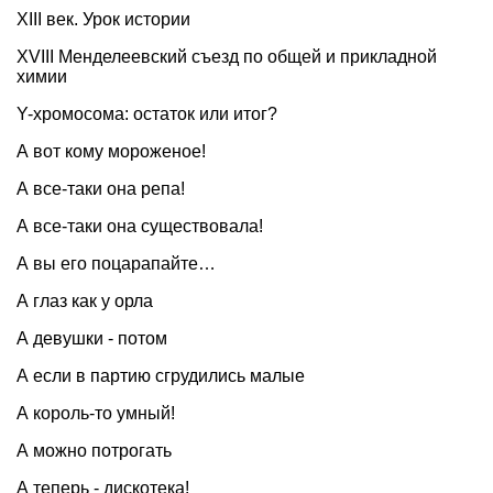
XIII век. Урок истории
XVIII Менделеевский съезд по общей и прикладной
химии
Y-хромосома: остаток или итог?
А вот кому мороженое!
А все-таки она репа!
А все-таки она существовала!
А вы его поцарапайте…
А глаз как у орла
А девушки - потом
А если в партию сгрудились малые
А король-то умный!
А можно потрогать
А теперь - дискотека!