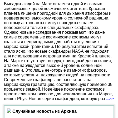
Высадка людей на Марс остается одной из самых
амбициозных целей космических агентств. Красная
планета лишена пригодной для дыхания атмосферы и
подвергается высокому уровню солнечной радиации,
поэтому астронавты смогут находиться на ее
поверхности только в специальных скафандрах.
Однако новые исследования показывают, что даже
самые современные космические костюмы могут
оказаться непригодными для работы в условиях
марсианской гравитации. По результатам испытаний
стало ясно, что новые скафандры NASA не подходят
для использования астронавтами на Красной планете.
На Марсе отсутствует воздух, пригодный для дыхания,
а также наблюдается высокий уровень солнечной
радиации. Это лишь некоторые из многих факторов,
которые усложнят нахождение людей на поверхности.
Современные скафандры не рассчитаны на
марсианскую гравитацию, составляющую примерно 38
процентов земной. Новейшее поколение костюмов
просто слишком тяжелое для использования на Марсе,
пишет Phys. Новая серия скафандров, которую раз
...>>
Случайная новость из Архива