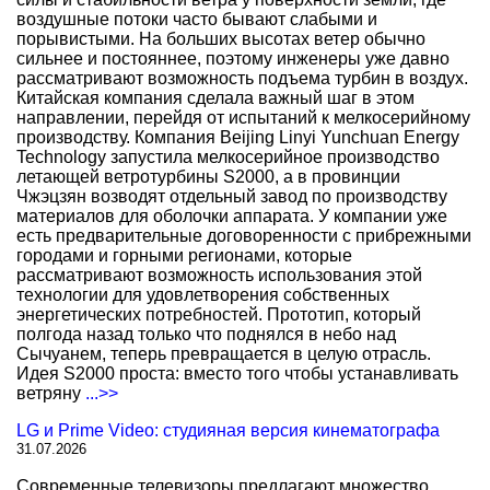
воздушные потоки часто бывают слабыми и
порывистыми. На больших высотах ветер обычно
сильнее и постояннее, поэтому инженеры уже давно
рассматривают возможность подъема турбин в воздух.
Китайская компания сделала важный шаг в этом
направлении, перейдя от испытаний к мелкосерийному
производству. Компания Beijing Linyi Yunchuan Energy
Technology запустила мелкосерийное производство
летающей ветротурбины S2000, а в провинции
Чжэцзян возводят отдельный завод по производству
материалов для оболочки аппарата. У компании уже
есть предварительные договоренности с прибрежными
городами и горными регионами, которые
рассматривают возможность использования этой
технологии для удовлетворения собственных
энергетических потребностей. Прототип, который
полгода назад только что поднялся в небо над
Сычуанем, теперь превращается в целую отрасль.
Идея S2000 проста: вместо того чтобы устанавливать
ветряну
...>>
LG и Prime Video: студияная версия кинематографа
31.07.2026
Современные телевизоры предлагают множество