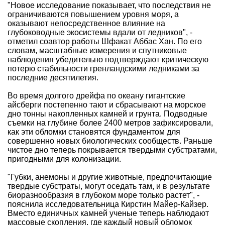
"Новое исследование показывает, что последствия не
ограничиваются повышением уровня моря, а
оказывают непосредственное влияние на
глубоководные экосистемы вдали от ледников", -
отметил соавтор работы Шфакат Аббас Хан. По его
словам, масштабные измерения и спутниковые
наблюдения убедительно подтверждают критическую
потерю стабильности гренландскими ледниками за
последние десятилетия.
Во время долгого дрейфа по океану гигантские
айсберги постепенно тают и сбрасывают на морское
дно тонны накопленных камней и грунта. Подводные
съемки на глубине более 2400 метров зафиксировали,
как эти обломки становятся фундаментом для
совершенно новых биологических сообществ. Раньше
чистое дно теперь покрывается твердыми субстратами,
пригодными для колонизации.
"Губки, анемоны и другие животные, предпочитающие
твердые субстраты, могут оседать там, и в результате
биоразнообразия в глубоком море только растет", -
пояснила исследовательница Кирстин Майер-Кайзер.
Вместо единичных камней ученые теперь наблюдают
массовые скопления, где каждый новый обломок