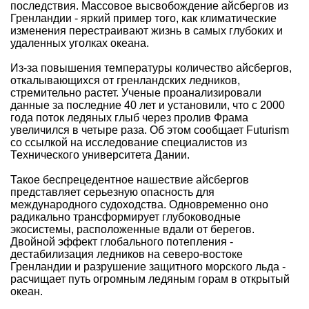
последствия. Массовое высвобождение айсбергов из
Гренландии - яркий пример того, как климатические
изменения перестраивают жизнь в самых глубоких и
удаленных уголках океана.
Из-за повышения температуры количество айсбергов,
откалывающихся от гренландских ледников,
стремительно растет. Ученые проанализировали
данные за последние 40 лет и установили, что с 2000
года поток ледяных глыб через пролив Фрама
увеличился в четыре раза. Об этом сообщает Futurism
со ссылкой на исследование специалистов из
Технического университета Дании.
Такое беспрецедентное нашествие айсбергов
представляет серьезную опасность для
международного судоходства. Одновременно оно
радикально трансформирует глубоководные
экосистемы, расположенные вдали от берегов.
Двойной эффект глобального потепления -
дестабилизация ледников на северо-востоке
Гренландии и разрушение защитного морского льда -
расчищает путь огромным ледяным горам в открытый
океан.