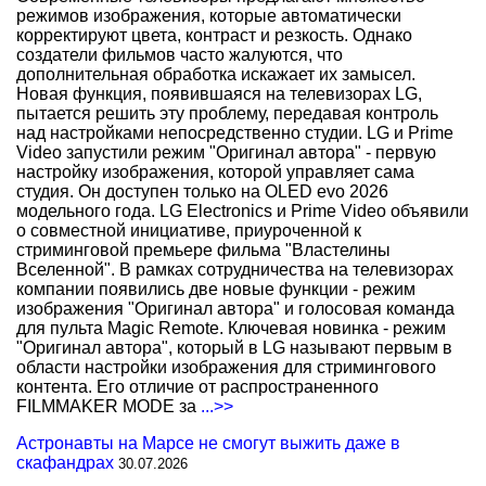
режимов изображения, которые автоматически
корректируют цвета, контраст и резкость. Однако
создатели фильмов часто жалуются, что
дополнительная обработка искажает их замысел.
Новая функция, появившаяся на телевизорах LG,
пытается решить эту проблему, передавая контроль
над настройками непосредственно студии. LG и Prime
Video запустили режим "Оригинал автора" - первую
настройку изображения, которой управляет сама
студия. Он доступен только на OLED evo 2026
модельного года. LG Electronics и Prime Video объявили
о совместной инициативе, приуроченной к
стриминговой премьере фильма "Властелины
Вселенной". В рамках сотрудничества на телевизорах
компании появились две новые функции - режим
изображения "Оригинал автора" и голосовая команда
для пульта Magic Remote. Ключевая новинка - режим
"Оригинал автора", который в LG называют первым в
области настройки изображения для стримингового
контента. Его отличие от распространенного
FILMMAKER MODE за
...>>
Астронавты на Марсе не смогут выжить даже в
скафандрах
30.07.2026