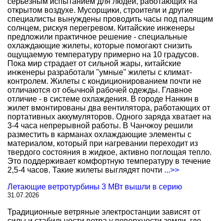
серьезным испытанием для людей, работающих на
открытом воздухе. Мусорщики, строители и другие
специалисты вынуждены проводить часы под палящим
солнцем, рискуя перегревом. Китайские инженеры
предложили практичное решение - специальные
охлаждающие жилеты, которые помогают снизить
ощущаемую температуру примерно на 10 градусов.
Пока мир страдает от сильной жары, китайские
инженеры разработали "умные" жилеты с климат-
контролем. Жилеты с кондиционированием почти не
отличаются от обычной рабочей одежды. Главное
отличие - в системе охлаждения. В городе Нанкин в
жилет вмонтированы два вентилятора, работающих от
портативных аккумуляторов. Одного заряда хватает на
3-4 часа непрерывной работы. В Чанчжоу решили
разместить в карманах охлаждающие элементы с
материалом, который при нагревании переходит из
твердого состояния в жидкое, активно поглощая тепло.
Это поддерживает комфортную температуру в течение
2,5-4 часов. Такие жилеты выглядят почти
...>>
Летающие ветротурбины 3 МВт вышли в серию
31.07.2026
Традиционные ветряные электростанции зависят от
силы и стабильности ветра у поверхности земли, где