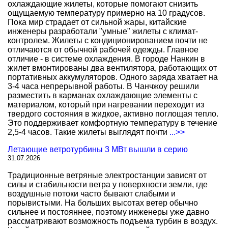
охлаждающие жилеты, которые помогают снизить
ощущаемую температуру примерно на 10 градусов.
Пока мир страдает от сильной жары, китайские
инженеры разработали "умные" жилеты с климат-
контролем. Жилеты с кондиционированием почти не
отличаются от обычной рабочей одежды. Главное
отличие - в системе охлаждения. В городе Нанкин в
жилет вмонтированы два вентилятора, работающих от
портативных аккумуляторов. Одного заряда хватает на
3-4 часа непрерывной работы. В Чанчжоу решили
разместить в карманах охлаждающие элементы с
материалом, который при нагревании переходит из
твердого состояния в жидкое, активно поглощая тепло.
Это поддерживает комфортную температуру в течение
2,5-4 часов. Такие жилеты выглядят почти
...>>
Летающие ветротурбины 3 МВт вышли в серию
31.07.2026
Традиционные ветряные электростанции зависят от
силы и стабильности ветра у поверхности земли, где
воздушные потоки часто бывают слабыми и
порывистыми. На больших высотах ветер обычно
сильнее и постояннее, поэтому инженеры уже давно
рассматривают возможность подъема турбин в воздух.