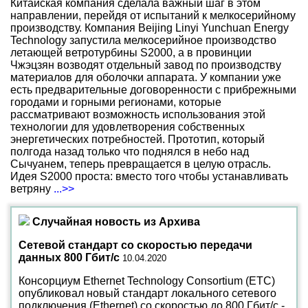
Китайская компания сделала важный шаг в этом
направлении, перейдя от испытаний к мелкосерийному
производству. Компания Beijing Linyi Yunchuan Energy
Technology запустила мелкосерийное производство
летающей ветротурбины S2000, а в провинции
Чжэцзян возводят отдельный завод по производству
материалов для оболочки аппарата. У компании уже
есть предварительные договоренности с прибрежными
городами и горными регионами, которые
рассматривают возможность использования этой
технологии для удовлетворения собственных
энергетических потребностей. Прототип, который
полгода назад только что поднялся в небо над
Сычуанем, теперь превращается в целую отрасль.
Идея S2000 проста: вместо того чтобы устанавливать
ветряну
...>>
Случайная новость из Архива
Сетевой стандарт со скоростью передачи
данных 800 Гбит/с
10.04.2020
Консорциум Ethernet Technology Consortium (ETC)
опубликовал новый стандарт локального сетевого
подключения (Ethernet) со скоростью до 800 Гбит/с -