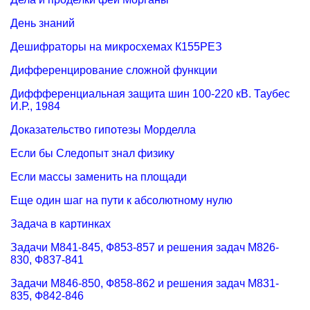
День знаний
Дешифраторы на микросхемах К155РЕЗ
Дифференцирование сложной функции
Диффференциальная защита шин 100-220 кВ. Таубес
И.Р., 1984
Доказательство гипотезы Морделла
Если бы Следопыт знал физику
Если массы заменить на площади
Еще один шаг на пути к абсолютному нулю
Задача в картинках
Задачи М841-845, Ф853-857 и решения задач М826-
830, Ф837-841
Задачи М846-850, Ф858-862 и решения задач М831-
835, Ф842-846