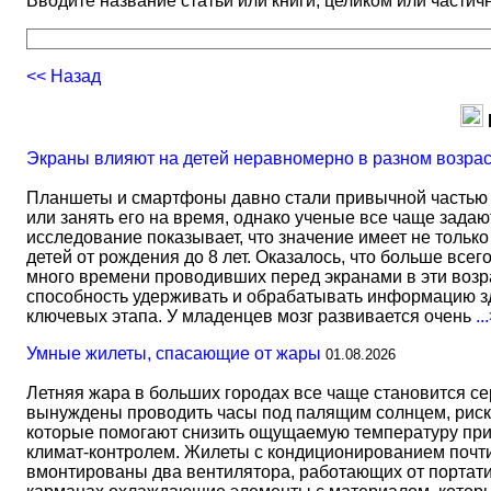
Вводите название статьи или книги, целиком или частичн
<< Назад
Экраны влияют на детей неравномерно в разном возра
Планшеты и смартфоны давно стали привычной частью 
или занять его на время, однако ученые все чаще задаю
исследование показывает, что значение имеет не тольк
детей от рождения до 8 лет. Оказалось, что больше всег
много времени проводивших перед экранами в эти возрас
способность удерживать и обрабатывать информацию зд
ключевых этапа. У младенцев мозг развивается очень
..
Умные жилеты, спасающие от жары
01.08.2026
Летняя жара в больших городах все чаще становится с
вынуждены проводить часы под палящим солнцем, риск
которые помогают снизить ощущаемую температуру прим
климат-контролем. Жилеты с кондиционированием почти 
вмонтированы два вентилятора, работающих от портати