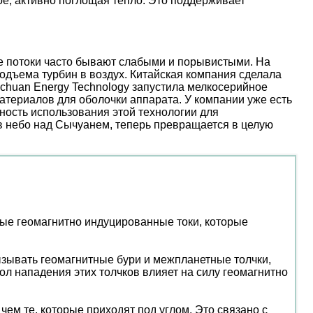
е, активно поглощая тепло. Это поддерживает
ые потоки часто бывают слабыми и порывистыми. На
дъема турбин в воздух. Китайская компания сделала
nchuan Energy Technology запустила мелкосерийное
атериалов для оболочки аппарата. У компании уже есть
ость использования этой технологии для
 в небо над Сычуанем, теперь превращается в целую
ые геомагнитно индуцированные токи, которые
ызывать геомагнитные бури и межпланетные толчки,
ол нападения этих толчков влияет на силу геомагнитно
ем те, которые приходят под углом. Это связано с