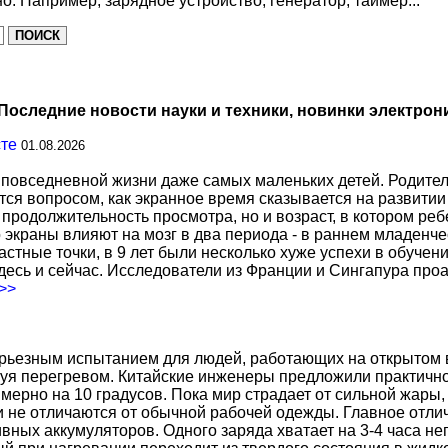
о. Например, зарядное устройство, генератор, таймер...
Последние новости науки и техники, новинки электрон
сте
01.08.2026
повседневной жизни даже самых маленьких детей. Родител
тся вопросом, как экранное время сказывается на развитии
о продолжительность просмотра, но и возраст, в котором р
о экраны влияют на мозг в два периода - в раннем младенче
тные точки, в 9 лет были несколько хуже успехи в обучении
есь и сейчас. Исследователи из Франции и Сингапура про
.>>
ерьезным испытанием для людей, работающих на открытом в
уя перегревом. Китайские инженеры предложили практичн
ерно на 10 градусов. Пока мир страдает от сильной жары,
не отличаются от обычной рабочей одежды. Главное отличи
вных аккумуляторов. Одного заряда хватает на 3-4 часа н