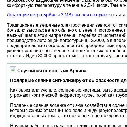
карманах охлаждающие элементы с материалом, который
комфортную температуру в течение 2,5-4 часов. Такие 
Летающие ветротурбины 3 МВт вышли в серию
31.07.2026
Традиционные ветряные электростанции зависят от сил
больших высотах ветер обычно сильнее и постояннее, 
важный шаг в этом направлении, перейдя от испытаний 
производство летающей ветротурбины S2000, а в прови
предварительные договоренности с прибрежными город
удовлетворения собственных энергетических потребност
отрасль. Идея S2000 проста: вместо того чтобы устана
Случайная новость из Архива
Полярные сияния сигнализируют об опасности дл
Как выяснили ученые, солнечные частицы, вызывающи
угрожают критической инфраструктуре, такой как тру
Полярные сияния возникают из-за воздействия солнеч
которые сжимают магнитное поле и индуцируют электри
индуцированных токов, что позволяет прогнозировать
Научная работа показала, что толчки, направленные п