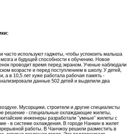
ики:
и часто используют гаджеты, чтобы успокоить малыша
 мозга и будущей способности к обучению. Новое
ебенок проводит время перед экраном. Ученые наблюдали
ском возрасте и перед поступлением в школу. У детей,
, а в 10,5 лет хуже работала рабочая память -
анализировали данные 502 детей и выделили два
оздухе. Мусорщики, строители и другие специалисты
ое решение - специальные охлаждающие жилеты,
 китайские инженеры разработали "умные" жилеты с
е - в системе охлаждения. В городе Нанкин в жилет
епрерывной работы. В Чанчжоу решили разместить в