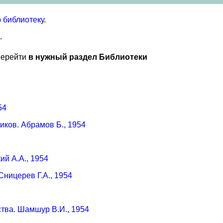
 библиотеку
.
.
перейти
в нужный раздел Библиотеки
54
ков. Абрамов Б., 1954
ий А.А., 1954
ницерев Г.А., 1954
тва. Шамшур В.И., 1954