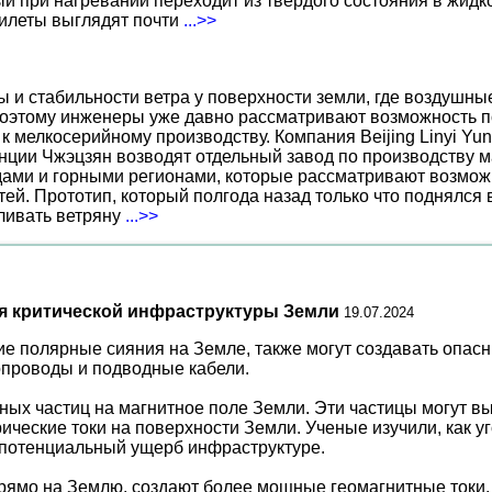
 при нагревании переходит из твердого состояния в жидко
жилеты выглядят почти
...>>
ы и стабильности ветра у поверхности земли, где воздушн
поэтому инженеры уже давно рассматривают возможность по
к мелкосерийному производству. Компания Beijing Linyi Yu
нции Чжэцзян возводят отдельный завод по производству м
ами и горными регионами, которые рассматривают возможн
ей. Прототип, который полгода назад только что поднялся
вливать ветряну
...>>
я критической инфраструктуры Земли
19.07.2024
е полярные сияния на Земле, также могут создавать опасн
бопроводы и подводные кабели.
ных частиц на магнитное поле Земли. Эти частицы могут в
ческие токи на поверхности Земли. Ученые изучили, как уг
 потенциальный ущерб инфраструктуре.
рямо на Землю, создают более мощные геомагнитные токи, ч