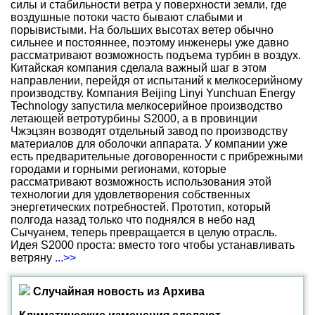
силы и стабильности ветра у поверхности земли, где
воздушные потоки часто бывают слабыми и
порывистыми. На больших высотах ветер обычно
сильнее и постояннее, поэтому инженеры уже давно
рассматривают возможность подъема турбин в воздух.
Китайская компания сделала важный шаг в этом
направлении, перейдя от испытаний к мелкосерийному
производству. Компания Beijing Linyi Yunchuan Energy
Technology запустила мелкосерийное производство
летающей ветротурбины S2000, а в провинции
Чжэцзян возводят отдельный завод по производству
материалов для оболочки аппарата. У компании уже
есть предварительные договоренности с прибрежными
городами и горными регионами, которые
рассматривают возможность использования этой
технологии для удовлетворения собственных
энергетических потребностей. Прототип, который
полгода назад только что поднялся в небо над
Сычуанем, теперь превращается в целую отрасль.
Идея S2000 проста: вместо того чтобы устанавливать
ветряну
...>>
Случайная новость из Архива