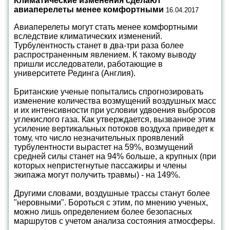
Климатические изменения сделают
авиаперелеты менее комфортными
16.04.2017
Авиаперелеты могут стать менее комфортными
вследствие климатических изменений.
Турбулентность станет в два-три раза более
распространенным явлением. К такому выводу
пришли исследователи, работающие в
университете Рединга (Англия).
Британские ученые попытались спрогнозировать
изменение количества возмущений воздушных масс
и их интенсивности при условии удвоения выбросов
углекислого газа. Как утверждается, вызванное этим
усиление вертикальных потоков воздуха приведет к
тому, что число незначительных проявлений
турбулентности вырастет на 59%, возмущений
средней силы станет на 94% больше, а крупных (при
которых непристегнутые пассажиры и члены
экипажа могут получить травмы) - на 149%.
Другими словами, воздушные трассы станут более
"неровными". Бороться с этим, по мнению ученых,
можно лишь определением более безопасных
маршрутов с учетом анализа состояния атмосферы.