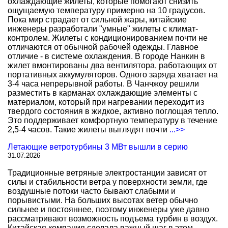
охлаждающие жилеты, которые помогают снизить
ощущаемую температуру примерно на 10 градусов.
Пока мир страдает от сильной жары, китайские
инженеры разработали "умные" жилеты с климат-
контролем. Жилеты с кондиционированием почти не
отличаются от обычной рабочей одежды. Главное
отличие - в системе охлаждения. В городе Нанкин в
жилет вмонтированы два вентилятора, работающих от
портативных аккумуляторов. Одного заряда хватает на
3-4 часа непрерывной работы. В Чанчжоу решили
разместить в карманах охлаждающие элементы с
материалом, который при нагревании переходит из
твердого состояния в жидкое, активно поглощая тепло.
Это поддерживает комфортную температуру в течение
2,5-4 часов. Такие жилеты выглядят почти
...>>
Летающие ветротурбины 3 МВт вышли в серию
31.07.2026
Традиционные ветряные электростанции зависят от
силы и стабильности ветра у поверхности земли, где
воздушные потоки часто бывают слабыми и
порывистыми. На больших высотах ветер обычно
сильнее и постояннее, поэтому инженеры уже давно
рассматривают возможность подъема турбин в воздух.
Китайская компания сделала важный шаг в этом