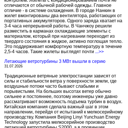
контролем. Жилеты с кондиционированием почти не
отличаются от обычной рабочей одежды. Главное
отличие - в системе охлаждения. В городе Нанкин в
жилет вмонтированы два вентилятора, работающих от
портативных аккумуляторов. Одного заряда хватает на
3-4 часа непрерывной работы. В Чанчжоу решили
разместить в карманах охлаждающие элементы с
материалом, который при нагревании переходит из
твердого состояния в жидкое, активно поглощая тепло.
Это поддерживает комфортную температуру в течение
2,5-4 часов. Такие жилеты выглядят почти
...>>
Летающие ветротурбины 3 МВт вышли в серию
31.07.2026
Традиционные ветряные электростанции зависят от
силы и стабильности ветра у поверхности земли, где
воздушные потоки часто бывают слабыми и
порывистыми. На больших высотах ветер обычно
сильнее и постояннее, поэтому инженеры уже давно
рассматривают возможность подъема турбин в воздух.
Китайская компания сделала важный шаг в этом
направлении, перейдя от испытаний к мелкосерийному
производству. Компания Beijing Linyi Yunchuan Energy
Technology запустила мелкосерийное производство
летающей ветротурбины S2000, а в провинции