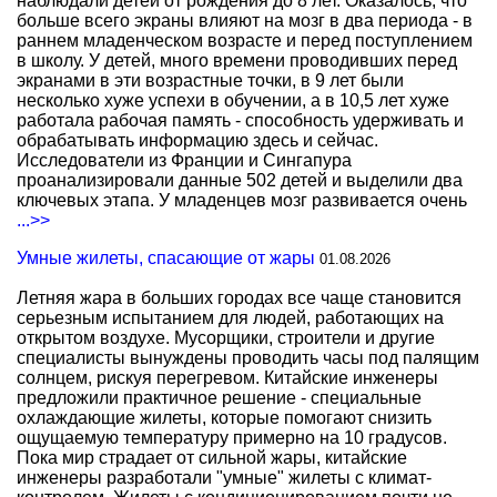
наблюдали детей от рождения до 8 лет. Оказалось, что
больше всего экраны влияют на мозг в два периода - в
раннем младенческом возрасте и перед поступлением
в школу. У детей, много времени проводивших перед
экранами в эти возрастные точки, в 9 лет были
несколько хуже успехи в обучении, а в 10,5 лет хуже
работала рабочая память - способность удерживать и
обрабатывать информацию здесь и сейчас.
Исследователи из Франции и Сингапура
проанализировали данные 502 детей и выделили два
ключевых этапа. У младенцев мозг развивается очень
...>>
Умные жилеты, спасающие от жары
01.08.2026
Летняя жара в больших городах все чаще становится
серьезным испытанием для людей, работающих на
открытом воздухе. Мусорщики, строители и другие
специалисты вынуждены проводить часы под палящим
солнцем, рискуя перегревом. Китайские инженеры
предложили практичное решение - специальные
охлаждающие жилеты, которые помогают снизить
ощущаемую температуру примерно на 10 градусов.
Пока мир страдает от сильной жары, китайские
инженеры разработали "умные" жилеты с климат-