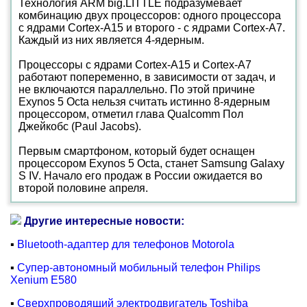
Технология ARM big.LITTLE подразумевает
комбинацию двух процессоров: одного процессора
с ядрами Cortex-A15 и второго - с ядрами Cortex-A7.
Каждый из них является 4-ядерным.
Процессоры с ядрами Cortex-A15 и Cortex-A7
работают попеременно, в зависимости от задач, и
не включаются параллельно. По этой причине
Exynos 5 Octa нельзя считать истинно 8-ядерным
процессором, отметил глава Qualcomm Пол
Джейкобс (Paul Jacobs).
Первым смартфоном, который будет оснащен
процессором Exynos 5 Octa, станет Samsung Galaxy
S IV. Начало его продаж в России ожидается во
второй половине апреля.
Другие интересные новости:
▪
Bluetooth-адаптер для телефонов Motorola
▪
Супер-автономный мобильный телефон Philips
Xenium E580
▪
Сверхпроводящий электродвигатель Toshiba