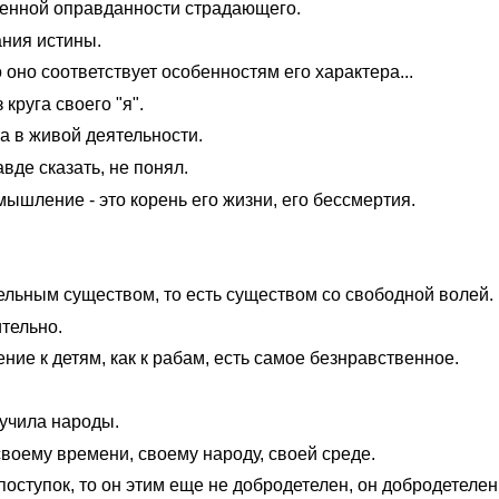
енной оправданности страдающего.
ания истины.
о оно соответствует особенностям его характера...
круга своего "я".
та в живой деятельности.
авде сказать, не понял.
ышление - это корень его жизни, его бессмертия.
ельным существом, то есть существом со свободной волей.
ительно.
ие к детям, как к рабам, есть самое безнравственное.
аучила народы.
оему времени, своему народу, своей среде.
оступок, то он этим еще не добродетелен, он добродетелен