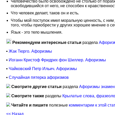
Человечество было освобождено не столько от порабо
освободившийся от него, не способен к нравственност
Что человек делает, таков он и есть.
Чтобы мой поступок имел моральную ценность, с ним 
того, чтобы приобрести у других хорошее мнение о се
Язык - это тело мышления.
Рекомендуем интересные статьи
раздела
Афориз
▪
Жак Тюрго. Афоризмы
▪
Иоганн Кристоф Фридрих фон Шиллер. Афоризмы
▪
Чайковский Петр Ильич. Афоризмы
▪
Случайная пятерка афоризмов
Смотрите другие статьи
раздела
Афоризмы знамен
Смотрите также
разделы
Крылатые слова, фразеол
Читайте и пишите
полезные
комментарии к этой ста
<< Назад