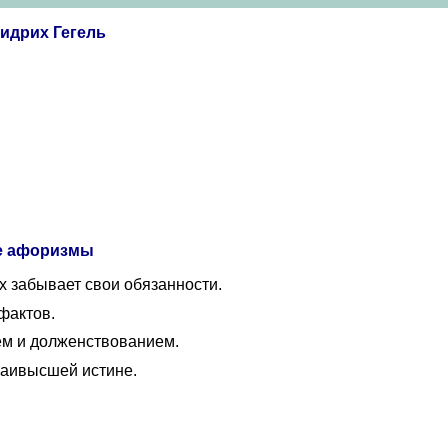
идрих Гегель
ые афоризмы
х забывает свои обязанности.
фактов.
ием и долженствованием.
наивысшей истине.