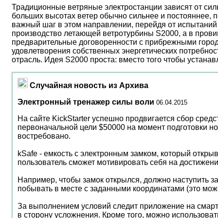
Традиционные ветряные электростанции зависят от сил
больших высотах ветер обычно сильнее и постояннее, 
важный шаг в этом направлении, перейдя от испытаний 
производство летающей ветротурбины S2000, а в прови
предварительные договоренности с прибрежными город
удовлетворения собственных энергетических потребност
отрасль. Идея S2000 проста: вместо того чтобы устана
Случайная новость из Архива
Электронный тренажер силы воли
06.04.2015
На сайте KickStarter успешно продвигается сбор средст
первоначальной цели $50000 на момент подготовки нов
востребовано.
kSafe - емкость с электронным замком, который откры
пользователь сможет мотивировать себя на достижени
Например, чтобы замок открылся, должно наступить за
побывать в месте с заданными координатами (это може
За выполнением условий следит приложение на смартф
в сторону усложнения. Кроме того, можно использоват