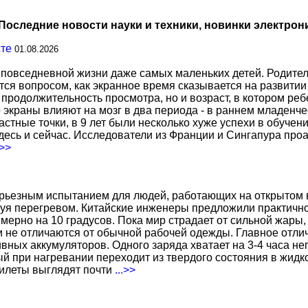
Последние новости науки и техники, новинки электрон
сте
01.08.2026
повседневной жизни даже самых маленьких детей. Родител
тся вопросом, как экранное время сказывается на развитии
о продолжительность просмотра, но и возраст, в котором р
о экраны влияют на мозг в два периода - в раннем младенче
тные точки, в 9 лет были несколько хуже успехи в обучении
есь и сейчас. Исследователи из Франции и Сингапура про
.>>
ерьезным испытанием для людей, работающих на открытом в
уя перегревом. Китайские инженеры предложили практичн
ерно на 10 градусов. Пока мир страдает от сильной жары,
не отличаются от обычной рабочей одежды. Главное отличи
вных аккумуляторов. Одного заряда хватает на 3-4 часа н
 при нагревании переходит из твердого состояния в жидко
жилеты выглядят почти
...>>