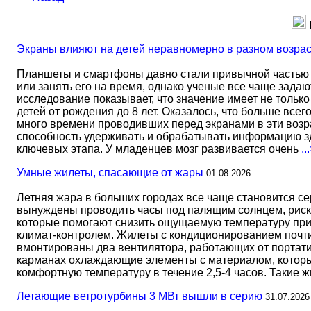
Экраны влияют на детей неравномерно в разном возра
Планшеты и смартфоны давно стали привычной частью 
или занять его на время, однако ученые все чаще задаю
исследование показывает, что значение имеет не тольк
детей от рождения до 8 лет. Оказалось, что больше всег
много времени проводивших перед экранами в эти возрас
способность удерживать и обрабатывать информацию зд
ключевых этапа. У младенцев мозг развивается очень
..
Умные жилеты, спасающие от жары
01.08.2026
Летняя жара в больших городах все чаще становится с
вынуждены проводить часы под палящим солнцем, риск
которые помогают снизить ощущаемую температуру прим
климат-контролем. Жилеты с кондиционированием почти 
вмонтированы два вентилятора, работающих от портати
карманах охлаждающие элементы с материалом, который
комфортную температуру в течение 2,5-4 часов. Такие 
Летающие ветротурбины 3 МВт вышли в серию
31.07.2026