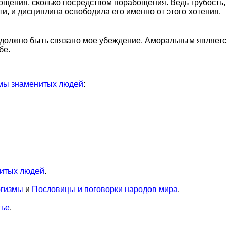
щения, сколько посредством порабощения. Ведь грубость, ж
и, и дисциплина освободила его именно от этого хотения.
должно быть связано мое убеждение. Аморальным является 
бе.
мы знаменитых людей
:
итых людей
.
огизмы
и
Пословицы и поговорки народов мира
.
тье
.