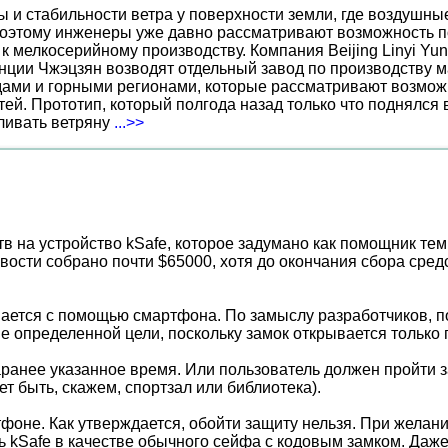
ы и стабильности ветра у поверхности земли, где воздушн
поэтому инженеры уже давно рассматривают возможность по
к мелкосерийному производству. Компания Beijing Linyi Yu
нции Чжэцзян возводят отдельный завод по производству м
ами и горными регионами, которые рассматривают возможн
ей. Прототип, который полгода назад только что поднялся
вливать ветряну
...>>
в на устройство kSafe, которое задумано как помощник тем, 
ости собрано почти $65000, хотя до окончания сбора средс
вается с помощью смартфона. По замыслу разработчиков, по
е определенной цели, поскольку замок открывается только
ранее указанное время. Или пользователь должен пройти з
т быть, скажем, спортзал или библиотека).
оне. Как утверждается, обойти защиту нельзя. При желани
ь kSafe в качестве обычного сейфа с кодовым замком. Даже