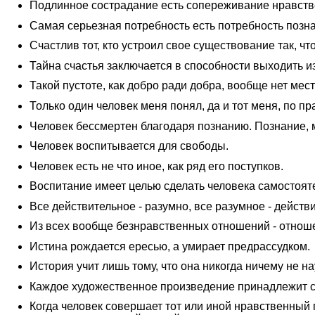
Подлинное сострадание есть сопереживание нравств
Самая серьезная потребность есть потребность позн
Счастлив тот, кто устроил свое существование так, чт
Тайна счастья заключается в способности выходить из 
Такой пустоте, как добро ради добра, вообще нет мес
Только один человек меня понял, да и тот меня, по пр
Человек бессмертен благодаря познанию. Познание, м
Человек воспитывается для свободы.
Человек есть не что иное, как ряд его поступков.
Воспитание имеет целью сделать человека самостоят
Все действительное - разумно, все разумное - действ
Из всех вообще безнравственных отношений - отношен
Истина рождается ересью, а умирает предрассудком.
История учит лишь тому, что она никогда ничему не н
Каждое художественное произведение принадлежит св
Когда человек совершает тот или иной нравственный п