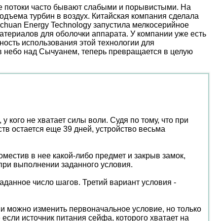
ые потоки часто бывают слабыми и порывистыми. На
дъема турбин в воздух. Китайская компания сделала
nchuan Energy Technology запустила мелкосерийное
атериалов для оболочки аппарата. У компании уже есть
ость использования этой технологии для
 в небо над Сычуанем, теперь превращается в целую
у кого не хватает силы воли. Судя по тому, что при
тв остается еще 39 дней, устройство весьма
местив в нее какой-либо предмет и закрыв замок,
 при выполнении заданного условия.
аданное число шагов. Третий вариант условия -
и можно изменить первоначальное условие, но только
 если источник питания сейфа, которого хватает на