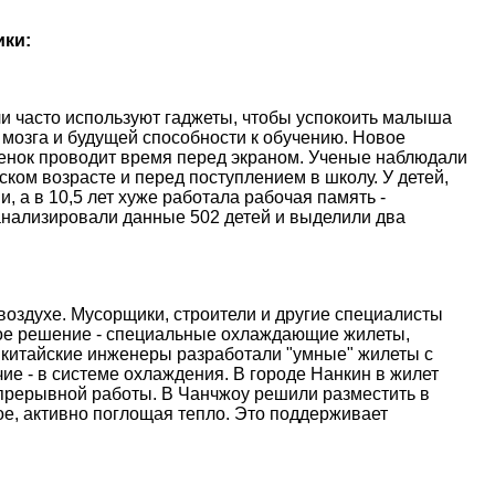
ики:
и часто используют гаджеты, чтобы успокоить малыша
 мозга и будущей способности к обучению. Новое
ебенок проводит время перед экраном. Ученые наблюдали
ском возрасте и перед поступлением в школу. У детей,
, а в 10,5 лет хуже работала рабочая память -
анализировали данные 502 детей и выделили два
оздухе. Мусорщики, строители и другие специалисты
ое решение - специальные охлаждающие жилеты,
 китайские инженеры разработали "умные" жилеты с
е - в системе охлаждения. В городе Нанкин в жилет
епрерывной работы. В Чанчжоу решили разместить в
е, активно поглощая тепло. Это поддерживает