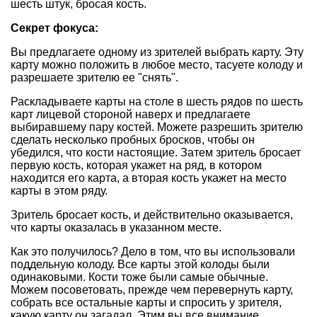
шесть штук, бросая кость.
Секрет фокуса:
Вы предлагаете одному из зрителей выбрать карту. Эту
карту можно положить в любое место, тасуете колоду и
разрешаете зрителю ее "снять".
Раскладываете карты на столе в шесть рядов по шесть
карт лицевой стороной наверх и предлагаете
выбиравшему пару костей. Можете разрешить зрителю
сделать несколько пробных бросков, чтобы он
убедился, что кости настоящие. Затем зритель бросает
первую кость, которая укажет на ряд, в котором
находится его карта, а вторая кость укажет на место
карты в этом ряду.
Зритель бросает кость, и действительно оказывается,
что карты оказалась в указанном месте.
Как это получилось? Дело в том, что вы использовали
поддельную колоду. Все карты этой колоды были
одинаковыми. Кости тоже были самые обычные.
Можем посоветовать, прежде чем перевернуть карту,
собрать все остальные карты и спросить у зрителя,
какую карту он загадал. Этим вы все внимание