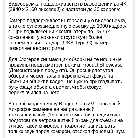
Видеосъемка поддерживается в разрешении до 4K
(3840 х 2160 пикселей) с частотой до 30 кадров/с.
Камера поддерживает интервальную видеосъемку,
а также суперзамедленную съемку до 1000 кадров/
с. При подключении к компьютеру по USB (к
сожалению, у новинки отсутствует более
современный стандарт USB Type-C), камера
позволяет вести стримы.
Для блогеров снимающих обзоры на те или иные
продукты предусмотрен режим Product Showcase
(Демонстрация продукта). Он расширяет угол
обзора и моментально переключает фокус на
ближний объект в кадре - не нужно прикладывать
руку сзади объекта съемки, чтобы фокус
переключился на него.
В новой модели Sony BloggerCam ZV-1 обычный
микрофон заменен на направленный
трехкапсульный. Для него компания специально
подготовила ветрозащитный экран для съемки на
улице. Такой микрофон позволяет записывать
только звук перед камерой, отсекая фоновый шум.