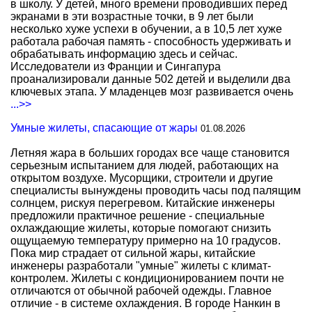
в школу. У детей, много времени проводивших перед
экранами в эти возрастные точки, в 9 лет были
несколько хуже успехи в обучении, а в 10,5 лет хуже
работала рабочая память - способность удерживать и
обрабатывать информацию здесь и сейчас.
Исследователи из Франции и Сингапура
проанализировали данные 502 детей и выделили два
ключевых этапа. У младенцев мозг развивается очень
...>>
Умные жилеты, спасающие от жары
01.08.2026
Летняя жара в больших городах все чаще становится
серьезным испытанием для людей, работающих на
открытом воздухе. Мусорщики, строители и другие
специалисты вынуждены проводить часы под палящим
солнцем, рискуя перегревом. Китайские инженеры
предложили практичное решение - специальные
охлаждающие жилеты, которые помогают снизить
ощущаемую температуру примерно на 10 градусов.
Пока мир страдает от сильной жары, китайские
инженеры разработали "умные" жилеты с климат-
контролем. Жилеты с кондиционированием почти не
отличаются от обычной рабочей одежды. Главное
отличие - в системе охлаждения. В городе Нанкин в