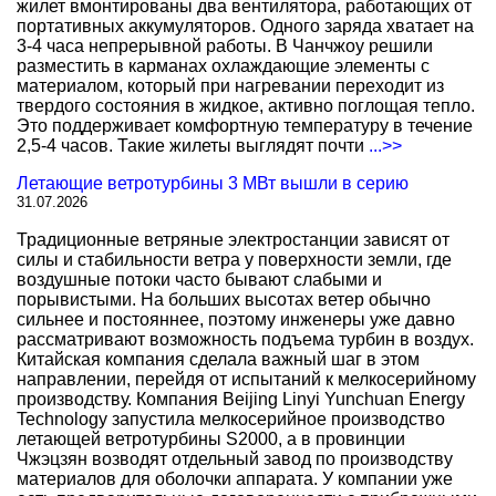
жилет вмонтированы два вентилятора, работающих от
портативных аккумуляторов. Одного заряда хватает на
3-4 часа непрерывной работы. В Чанчжоу решили
разместить в карманах охлаждающие элементы с
материалом, который при нагревании переходит из
твердого состояния в жидкое, активно поглощая тепло.
Это поддерживает комфортную температуру в течение
2,5-4 часов. Такие жилеты выглядят почти
...>>
Летающие ветротурбины 3 МВт вышли в серию
31.07.2026
Традиционные ветряные электростанции зависят от
силы и стабильности ветра у поверхности земли, где
воздушные потоки часто бывают слабыми и
порывистыми. На больших высотах ветер обычно
сильнее и постояннее, поэтому инженеры уже давно
рассматривают возможность подъема турбин в воздух.
Китайская компания сделала важный шаг в этом
направлении, перейдя от испытаний к мелкосерийному
производству. Компания Beijing Linyi Yunchuan Energy
Technology запустила мелкосерийное производство
летающей ветротурбины S2000, а в провинции
Чжэцзян возводят отдельный завод по производству
материалов для оболочки аппарата. У компании уже