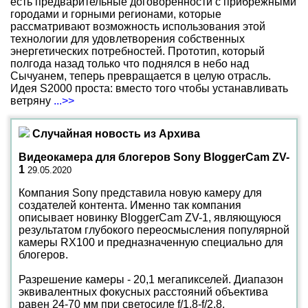
есть предварительные договоренности с прибрежными
городами и горными регионами, которые
рассматривают возможность использования этой
технологии для удовлетворения собственных
энергетических потребностей. Прототип, который
полгода назад только что поднялся в небо над
Сычуанем, теперь превращается в целую отрасль.
Идея S2000 проста: вместо того чтобы устанавливать
ветряну
...>>
Случайная новость из Архива
Видеокамера для блогеров Sony BloggerCam ZV-
1
29.05.2020
Компания Sony представила новую камеру для
создателей контента. Именно так компания
описывает новинку BloggerCam ZV-1, являющуюся
результатом глубокого переосмысления популярной
камеры RX100 и предназначенную специально для
блогеров.
Разрешение камеры - 20,1 мегапикселей. Диапазон
эквивалентных фокусных расстояний объектива
равен 24-70 мм при светосиле f/1,8-f/2,8.