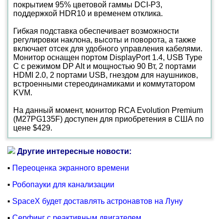
покрытием 95% цветовой гаммы DCI-P3,
поддержкой HDR10 и временем отклика.
Гибкая подставка обеспечивает возможности
регулировки наклона, высоты и поворота, а также
включает отсек для удобного управления кабелями.
Монитор оснащен портом DisplayPort 1.4, USB Type
C с режимом DP Alt и мощностью 90 Вт, 2 портами
HDMI 2.0, 2 портами USB, гнездом для наушников,
встроенными стереодинамиками и коммутатором
KVM.
На данный момент, монитор RCA Evolution Premium
(M27PG135F) доступен для приобретения в США по
цене $429.
Другие интересные новости:
▪
Переоценка экранного времени
▪
Робопауки для канализации
▪
SpaceX будет доставлять астронавтов на Луну
▪
Серфинг с реактивным двигателем