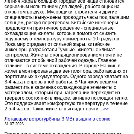
Летняя жара в больших городах все чаще становится
серьезным испытанием для людей, работающих на
открытом воздухе. Мусорщики, строители и другие
специалисты вынуждены проводить часы под палящим
солнцем, рискуя перегревом. Китайские инженеры
предложили практичное решение - специальные
охлаждающие жилеты, которые помогают снизить
ощущаемую температуру примерно на 10 градусов.
Пока мир страдает от сильной жары, китайские
инженеры разработали "умные" жилеты с климат-
контролем. Жилеты с кондиционированием почти не
отличаются от обычной рабочей одежды. Главное
отличие - в системе охлаждения. В городе Нанкин в
жилет вмонтированы два вентилятора, работающих от
портативных аккумуляторов. Одного заряда хватает на
3-4 часа непрерывной работы. В Чанчжоу решили
разместить в карманах охлаждающие элементы с
материалом, который при нагревании переходит из
твердого состояния в жидкое, активно поглощая тепло.
Это поддерживает комфортную температуру в течение
2,5-4 часов. Такие жилеты выглядят почти
...>>
Летающие ветротурбины 3 МВт вышли в серию
31.07.2026