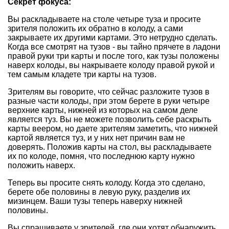
Секрет фокуса:
Вы раскладываете на столе четыре туза и просите
зрителя положить их обратно в колоду, а сами
закрываете их другими картами. Это нетрудно сделать.
Когда все смотрят на тузов - вы тайно прячете в ладони
правой руки три карты и после того, как тузы положены
наверх колоды, вы накрываете колоду правой рукой и
тем самым кладете три карты на тузов.
Зрителям вы говорите, что сейчас разложите тузов в
разные части колоды, при этом берете в руки четыре
верхние карты, нижней из которых на самом деле
является туз. Вы не можете позволить себе раскрыть
карты веером, но даете зрителям заметить, что нижней
картой является туз, и у них нет причин вам не
доверять. Положив карты на стол, вы раскладываете
их по колоде, помня, что последнюю карту нужно
положить наверх.
Теперь вы просите снять колоду. Когда это сделано,
берете обе половины в левую руку, разделив их
мизинцем. Ваши тузы теперь наверху нижней
половины.
Вы спрашиваете у зрителей, где они хотят обнаружить