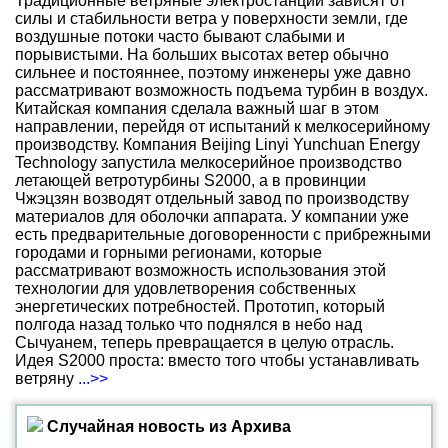
Традиционные ветряные электростанции зависят от
силы и стабильности ветра у поверхности земли, где
воздушные потоки часто бывают слабыми и
порывистыми. На больших высотах ветер обычно
сильнее и постояннее, поэтому инженеры уже давно
рассматривают возможность подъема турбин в воздух.
Китайская компания сделала важный шаг в этом
направлении, перейдя от испытаний к мелкосерийному
производству. Компания Beijing Linyi Yunchuan Energy
Technology запустила мелкосерийное производство
летающей ветротурбины S2000, а в провинции
Чжэцзян возводят отдельный завод по производству
материалов для оболочки аппарата. У компании уже
есть предварительные договоренности с прибрежными
городами и горными регионами, которые
рассматривают возможность использования этой
технологии для удовлетворения собственных
энергетических потребностей. Прототип, который
полгода назад только что поднялся в небо над
Сычуанем, теперь превращается в целую отрасль.
Идея S2000 проста: вместо того чтобы устанавливать
ветряну
...>>
Случайная новость из Архива