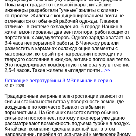
Пока мир страдает от сильной жары, китайские
инженеры разработали "умные" жилеты с климат-
контролем. Жилеты с кондиционированием почти не
отличаются от обычной рабочей одежды. Главное
отличие - в системе охлаждения. В городе Нанкин в
жилет вмонтированы два вентилятора, работающих от
портативных аккумуляторов. Одного заряда хватает на
3-4 часа непрерывной работы. В Чанчжоу решили
разместить в карманах охлаждающие элементы с
материалом, который при нагревании переходит из
твердого состояния в жидкое, активно поглощая тепло.
Это поддерживает комфортную температуру в течение
2,5-4 часов. Такие жилеты выглядят почти
...>>
Летающие ветротурбины 3 МВт вышли в серию
31.07.2026
Традиционные ветряные электростанции зависят от
силы и стабильности ветра у поверхности земли, где
воздушные потоки часто бывают слабыми и
порывистыми. На больших высотах ветер обычно
сильнее и постояннее, поэтому инженеры уже давно
рассматривают возможность подъема турбин в воздух.
Китайская компания сделала важный шаг в этом
направлении, перейдя от испытаний к мелкосерийному