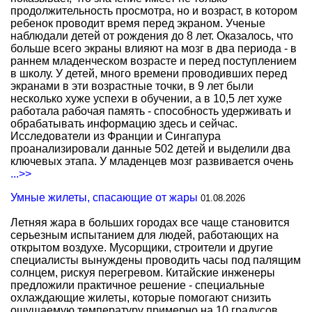
продолжительность просмотра, но и возраст, в котором
ребенок проводит время перед экраном. Ученые
наблюдали детей от рождения до 8 лет. Оказалось, что
больше всего экраны влияют на мозг в два периода - в
раннем младенческом возрасте и перед поступлением
в школу. У детей, много времени проводивших перед
экранами в эти возрастные точки, в 9 лет были
несколько хуже успехи в обучении, а в 10,5 лет хуже
работала рабочая память - способность удерживать и
обрабатывать информацию здесь и сейчас.
Исследователи из Франции и Сингапура
проанализировали данные 502 детей и выделили два
ключевых этапа. У младенцев мозг развивается очень
...>>
Умные жилеты, спасающие от жары
01.08.2026
Летняя жара в больших городах все чаще становится
серьезным испытанием для людей, работающих на
открытом воздухе. Мусорщики, строители и другие
специалисты вынуждены проводить часы под палящим
солнцем, рискуя перегревом. Китайские инженеры
предложили практичное решение - специальные
охлаждающие жилеты, которые помогают снизить
ощущаемую температуру примерно на 10 градусов.