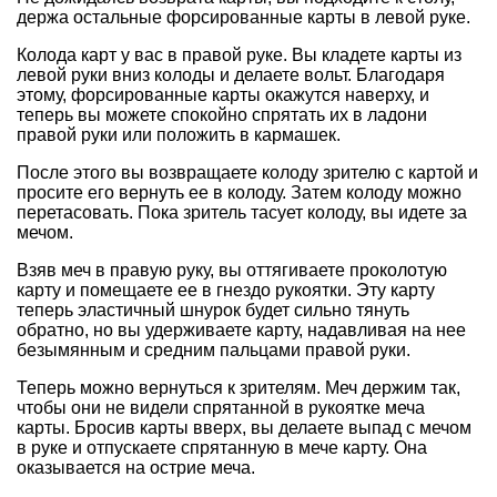
держа остальные форсированные карты в левой руке.
Колода карт у вас в правой руке. Вы кладете карты из
левой руки вниз колоды и делаете вольт. Благодаря
этому, форсированные карты окажутся наверху, и
теперь вы можете спокойно спрятать их в ладони
правой руки или положить в кармашек.
После этого вы возвращаете колоду зрителю с картой и
просите его вернуть ее в колоду. Затем колоду можно
перетасовать. Пока зритель тасует колоду, вы идете за
мечом.
Взяв меч в правую руку, вы оттягиваете проколотую
карту и помещаете ее в гнездо рукоятки. Эту карту
теперь эластичный шнурок будет сильно тянуть
обратно, но вы удерживаете карту, надавливая на нее
безымянным и средним пальцами правой руки.
Теперь можно вернуться к зрителям. Меч держим так,
чтобы они не видели спрятанной в рукоятке меча
карты. Бросив карты вверх, вы делаете выпад с мечом
в руке и отпускаете спрятанную в мече карту. Она
оказывается на острие меча.