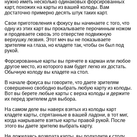
нужно иметь несколько одинаковых форсированных
карт, похожих на карты из вашей колоды. Вам
достаточно примерно десять штук таких карт.
Свои приготовления к фокусу вы начинаете с того, что
одну из этих карт вы прокалываете перочинным ножом
и продеваете сквозь это отверстие подвижную
верхушку лезвия. Этот меч вы не показываете
зрителям на глаза, но кладете так, чтобы он был под
рукой.
Форсированные карты вы прячете в карман или любое
другое место, из которого вам будет легко их достать.
Обычную колоду вы кладете на стол.
В начале фокуса вы говорите, что даете зрителям
совершенно свободно выбрать любую карту из колоды.
Вот вы берете любые карты с верха колоды и держите
их перед зрителем для выбора.
На самом деле вы наверх взятых из колоды карт
кладете карты, спрятанные в вашей ладони, в тот миг,
когда накрываете взятые карты правой рукой. После
этого вы даете зрителю выбрать карту.
Не дожидаясь возврата карты, вы подходите к столу,