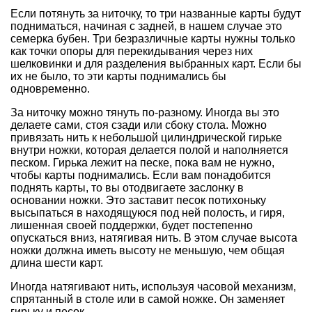
Если потянуть за ниточку, то три названные карты будут
подниматься, начиная с задней, в нашем случае это
семерка бубен. Три безразличные карты нужны только
как точки опоры для перекидывания через них
шелковинки и для разделения выбранных карт. Если бы
их не было, то эти карты поднимались бы
одновременно.
За ниточку можно тянуть по-разному. Иногда вы это
делаете сами, стоя сзади или сбоку стола. Можно
привязать нить к небольшой цилиндрической гирьке
внутри ножки, которая делается полой и наполняется
песком. Гирька лежит на песке, пока вам не нужно,
чтобы карты поднимались. Если вам понадобится
поднять карты, то вы отодвигаете заслонку в
основании ножки. Это заставит песок потихоньку
высыпаться в находящуюся под ней полость, и гиря,
лишенная своей поддержки, будет постепенно
опускаться вниз, натягивая нить. В этом случае высота
ножки должна иметь высоту не меньшую, чем общая
длина шести карт.
Иногда натягивают нить, используя часовой механизм,
спрятанный в столе или в самой ножке. Он заменяет
гирьку и песок.