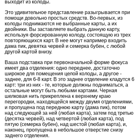
выходит из колоды.
Это удивительное представление разыгрывается при
помощи довольно простых средств. Во-первых, из
колоды поднимаются не выбранные карты, а их
двойники. Вы заставляете выбрать данную карту,
используя форсированную колоду, состоящую из трех
повторяющихся карт. В нее могут например входить
дама пик, девятка червей и семерка бубен, с любой
другой картой внизу.
Ваша подставка при первоначальной форме фокуса
имеет два отделения: одно переднее, достаточно
широкое для помещения целой колоды, а другое -
заднее, для 6-8 карт. В это заднее отделение кладутся 6
карт: три из них - те, которые должны подниматься, а
остальные могут быть любыми картами. Черная
шелковая нить прикреплена к верхнему краю
перегородки, находящейся между двумя отделениями,
и пропущена под переднюю карту (дама пик), потом
над следующей за ней (любая карта), затем под третью
(десятка червей), над четвертой (любая карта), под
пятую (семерка бубен), над шестой (любая карта), и,
наконец, пропущена в небольшое отверстие снизу
заднего отделения.