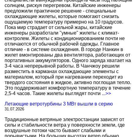
солнцем, рискуя перегревом. Китайские инженеры
предложили практичное решение - специальные
охлаждающие жилеты, которые помогают снизить
ощущаемую температуру примерно на 10 градусов.
Пока мир страдает от сильной жары, китайские
инженеры разработали "умные" жилеты с климат-
контролем. Жилеты с кондиционированием почти не
отличаются от обычной рабочей одежды. Главное
отличие - в системе охлаждения. В городе Нанкин в
жилет вмонтированы два вентилятора, работающих от
портативных аккумуляторов. Одного заряда хватает на
3-4 часа непрерывной работы. В Чанчжоу решили
разместить в карманах охлаждающие элементы с
материалом, который при нагревании переходит из
твердого состояния в жидкое, активно поглощая тепло.
Это поддерживает комфортную температуру в течение
2,5-4 часов. Такие жилеты выглядят почти
...>>
Летающие ветротурбины 3 МВт вышли в серию
31.07.2026
Традиционные ветряные электростанции зависят от
силы и стабильности ветра у поверхности земли, где
воздушные потоки часто бывают слабыми и
порывистыми. На больших высотах ветер обычно