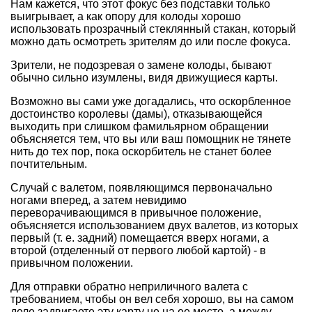
Нам кажется, что этот фокус без подставки только
выигрывает, а как опору для колоды хорошо
использовать прозрачный стеклянный стакан, который
можно дать осмотреть зрителям до или после фокуса.
Зрители, не подозревая о замене колоды, бывают
обычно сильно изумлены, видя движущиеся карты.
Возможно вы сами уже догадались, что оскорбленное
достоинство королевы (дамы), отказывающейся
выходить при слишком фамильярном обращении
объясняется тем, что вы или ваш помощник не тянете
нить до тех пор, пока оскорбитель не станет более
почтительным.
Случай с валетом, появляющимся первоначально
ногами вперед, а затем невидимо
переворачивающимся в привычное положение,
объясняется использованием двух валетов, из которых
первый (т. е. задний) помещается вверх ногами, а
второй (отделенный от первого любой картой) - в
привычном положении.
Для отправки обратно неприличного валета с
требованием, чтобы он вел себя хорошо, вы на самом
деле задвигаете эту карту не на ее место, а между