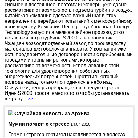
сильнее и постояннее, поэтому инженеры уже давно
рассматривают возможность подъема турбин в воздух.
Китайская компания сделала важный шаг в этом
направлении, перейдя от испытаний к мелкосерийному
производству. Компания Beijing Linyi Yunchuan Energy
Technology запустила мелкосерийное производство
летающей ветротурбины S2000, а в провинции
Чжэцзян возводят отдельный завод по производству
материалов для оболочки аппарата. У компании уже
есть предварительные договоренности с прибрежными
городами и горными регионами, которые
рассматривают возможность использования этой
технологии для удовлетворения собственных
энергетических потребностей. Прототип, который
полгода назад только что поднялся в небо над
Сычуанем, теперь превращается в целую отрасль.
Идея S2000 проста: вместо того чтобы устанавливать
ветряну
...>>
Случайная новость из Архива
Мумии помнят о стрессе
14.07.2010
Гормон стресса кортизол накапливается в волосах,