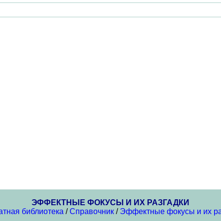
ЭФФЕКТНЫЕ ФОКУСЫ И ИХ РАЗГАДКИ
атная библиотека
/
Справочник
/
Эффектные фокусы и их ра