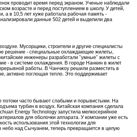
ебенок проводит время перед экраном. Ученые наблюдали
ском возрасте и перед поступлением в школу. У детей,
, а в 10,5 лет хуже работала рабочая память -
анализировали данные 502 детей и выделили два
оздухе. Мусорщики, строители и другие специалисты
ое решение - специальные охлаждающие жилеты,
 китайские инженеры разработали "умные" жилеты с
е - в системе охлаждения. В городе Нанкин в жилет
епрерывной работы. В Чанчжоу решили разместить в
е, активно поглощая тепло. Это поддерживает
ые потоки часто бывают слабыми и порывистыми. На
дъема турбин в воздух. Китайская компания сделала
nchuan Energy Technology запустила мелкосерийное
атериалов для оболочки аппарата. У компании уже есть
ость использования этой технологии для
 в небо над Сычуанем, теперь превращается в целую