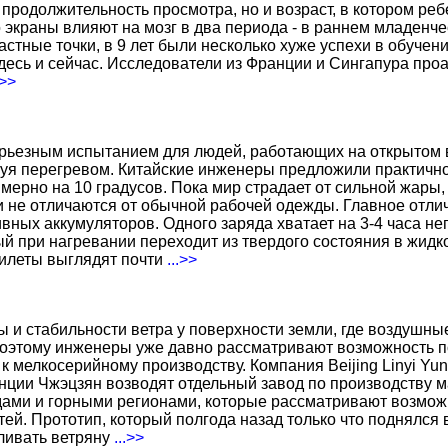
о продолжительность просмотра, но и возраст, в котором р
о экраны влияют на мозг в два периода - в раннем младенче
тные точки, в 9 лет были несколько хуже успехи в обучении
есь и сейчас. Исследователи из Франции и Сингапура про
.>>
ерьезным испытанием для людей, работающих на открытом в
уя перегревом. Китайские инженеры предложили практичн
ерно на 10 градусов. Пока мир страдает от сильной жары,
не отличаются от обычной рабочей одежды. Главное отличи
вных аккумуляторов. Одного заряда хватает на 3-4 часа н
 при нагревании переходит из твердого состояния в жидко
жилеты выглядят почти
...>>
ы и стабильности ветра у поверхности земли, где воздушн
поэтому инженеры уже давно рассматривают возможность по
к мелкосерийному производству. Компания Beijing Linyi Yu
нции Чжэцзян возводят отдельный завод по производству м
ами и горными регионами, которые рассматривают возможн
ей. Прототип, который полгода назад только что поднялся
вливать ветряну
...>>