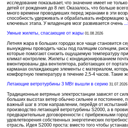
исследование показывает, что значение имеет не тольк
детей от рождения до 8 лет. Оказалось, что больше всег
много времени проводивших перед экранами в эти возрас
способность удерживать и обрабатывать информацию зд
ключевых этапа. У младенцев мозг развивается очень
..
Умные жилеты, спасающие от жары
01.08.2026
Летняя жара в больших городах все чаще становится с
вынуждены проводить часы под палящим солнцем, риск
которые помогают снизить ощущаемую температуру прим
климат-контролем. Жилеты с кондиционированием почти 
вмонтированы два вентилятора, работающих от портати
карманах охлаждающие элементы с материалом, который
комфортную температуру в течение 2,5-4 часов. Такие 
Летающие ветротурбины 3 МВт вышли в серию
31.07.2026
Традиционные ветряные электростанции зависят от сил
больших высотах ветер обычно сильнее и постояннее, 
важный шаг в этом направлении, перейдя от испытаний 
производство летающей ветротурбины S2000, а в прови
предварительные договоренности с прибрежными город
удовлетворения собственных энергетических потребност
отрасль. Идея S2000 проста: вместо того чтобы устана