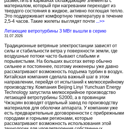
разместить в карманах охлаждающие элементы с
материалом, который при нагревании переходит из
твердого состояния в жидкое, активно поглощая тепло.
Это поддерживает комфортную температуру в течение
2,5-4 часов. Такие жилеты выглядят почти
...>>
Летающие ветротурбины 3 МВт вышли в серию
31.07.2026
Традиционные ветряные электростанции зависят от
силы и стабильности ветра у поверхности земли, где
воздушные потоки часто бывают слабыми и
порывистыми. На больших высотах ветер обычно
сильнее и постояннее, поэтому инженеры уже давно
рассматривают возможность подъема турбин в воздух.
Китайская компания сделала важный шаг в этом
направлении, перейдя от испытаний к мелкосерийному
производству. Компания Beijing Linyi Yunchuan Energy
Technology запустила мелкосерийное производство
летающей ветротурбины S2000, а в провинции
Чжэцзян возводят отдельный завод по производству
материалов для оболочки аппарата. У компании уже
есть предварительные договоренности с прибрежными
городами и горными регионами, которые
рассматривают возможность использования этой
технологии для удовлетворения собственных