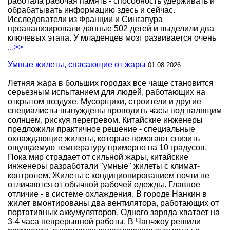
работала рабочая память - способность удерживать и
обрабатывать информацию здесь и сейчас.
Исследователи из Франции и Сингапура
проанализировали данные 502 детей и выделили два
ключевых этапа. У младенцев мозг развивается очень
...>>
Умные жилеты, спасающие от жары
01.08.2026
Летняя жара в больших городах все чаще становится
серьезным испытанием для людей, работающих на
открытом воздухе. Мусорщики, строители и другие
специалисты вынуждены проводить часы под палящим
солнцем, рискуя перегревом. Китайские инженеры
предложили практичное решение - специальные
охлаждающие жилеты, которые помогают снизить
ощущаемую температуру примерно на 10 градусов.
Пока мир страдает от сильной жары, китайские
инженеры разработали "умные" жилеты с климат-
контролем. Жилеты с кондиционированием почти не
отличаются от обычной рабочей одежды. Главное
отличие - в системе охлаждения. В городе Нанкин в
жилет вмонтированы два вентилятора, работающих от
портативных аккумуляторов. Одного заряда хватает на
3-4 часа непрерывной работы. В Чанчжоу решили