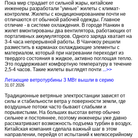
Пока мир страдает от сильной жары, китайские
инженеры разработали "умные" жилеты с климат-
контролем. Жилеты с кондиционированием почти не
отличаются от обычной рабочей одежды. Главное
отличие - в системе охлаждения. В городе Нанкин в
жилет вмонтированы два вентилятора, работающих от
портативных аккумуляторов. Одного заряда хватает на
3-4 часа непрерывной работы. В Чанчжоу решили
разместить в карманах охлаждающие элементы с
материалом, который при нагревании переходит из
твердого состояния в жидкое, активно поглощая тепло.
Это поддерживает комфортную температуру в течение
2,5-4 часов. Такие жилеты выглядят почти
...>>
Летающие ветротурбины 3 МВт вышли в серию
31.07.2026
Традиционные ветряные электростанции зависят от
силы и стабильности ветра у поверхности земли, где
воздушные потоки часто бывают слабыми и
порывистыми. На больших высотах ветер обычно
сильнее и постояннее, поэтому инженеры уже давно
рассматривают возможность подъема турбин в воздух.
Китайская компания сделала важный шаг в этом
направлении, перейдя от испытаний к мелкосерийному