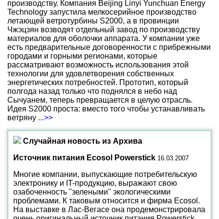
производству. Компания Beijing Linyi Yunchuan Energy
Technology запустила мелкосерийное производство
летающей ветротурбины S2000, а в провинции
Чжэцзян возводят отдельный завод по производству
материалов для оболочки аппарата. У компании уже
есть предварительные договоренности с прибрежными
городами и горными регионами, которые
рассматривают возможность использования этой
технологии для удовлетворения собственных
энергетических потребностей. Прототип, который
полгода назад только что поднялся в небо над
Сычуанем, теперь превращается в целую отрасль.
Идея S2000 проста: вместо того чтобы устанавливать
ветряну
...>>
Случайная новость из Архива
Источник питания Ecosol Powerstick
16.03.2007
Многие компании, выпускающие потребительскую
электронику и IT-продукцию, выражают свою
озабоченность "зелеными" экологическими
проблемами. К таковым относится и фирма Ecosol.
На выставке в Лас-Вегасе она продемонстрировала
очень оригинальный источник питания Powerstick.